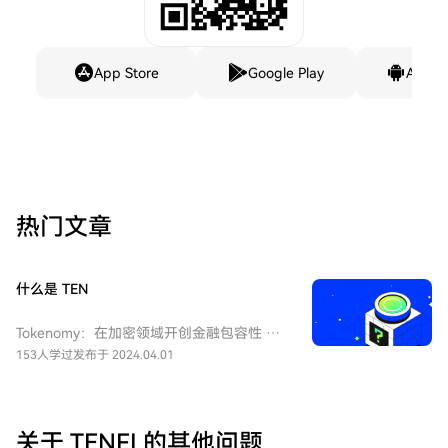
App Store
Google Play
Andro
热门文章
什么是 TEN
Tokenomy：在加密领域开创金融包容性 介
绍 在一个以数字转型为定义的时代，
153人学过
发布于 2024.04.01
Tokenomy作为加密货币领域的重要参与者，
旨在缩小传统金融与区块链去中心化世界之
间的差距。Tokenomy的使命是促进金融包容
性和替代资金网络的接入，Tokenomy不仅仅
关于 TENFI 的其他问题