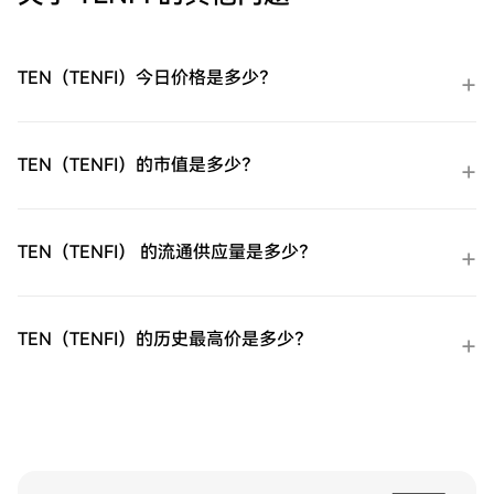
是一个加密交易平台；它是一个全面的生态
系统，旨在为用户提供创新的金融解决方
案。 什么是Tokenomy？ Tokenomy，常用其
原生代币TEN表示，是一个授权的数字资产
TEN（TENFI）今日价格是多少？
平台，提供一系列针对加密爱好者和投资者
的金融相关服务。Tokenomy的核心服务是其
交易平台，支持现货和期货交易。这种灵活
性使用户能够参与各种交易策略和投资机
TEN（TENFI）的市值是多少？
会，成为新手交易者和经验丰富投资者的理
想去处。 TEN代币在Tokenomy生态系统中是
关键。作为一种实用代币，它解锁了一系列
功能，包括质押、投资和交易。持有TEN代
TEN（TENFI） 的流通供应量是多少？
币的用户可以参与平台上的多种金融活动，
从而增强他们的参与度和潜在收益。
Tokenomy的创始人 Tokenomy的起源颇为神
秘，其创始人的具体身份仍未披露。然而，
TEN（TENFI）的历史最高价是多少？
广泛认为这个项目是由一群熟练的软件工程
师和加密货币爱好者创立的。这支多元化的
团队带来了丰富的经验和共同的愿景，致力
于创建一个优先考虑用户体验和强大安全性
的平台。 Tokenomy的投资者 虽然未明确提
及支持Tokenomy的具体投资基金或组织，但
该平台已受到加密社区和多位对替代数字资