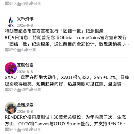
碑，突显了其增长和适应能力。以下是
评论
点赞
分享
借着多头占比快七成的热度边拉边撤，高位派发的戏码刚开
Tokenomy历史上的一些重要事件： 2018年3
场。现在不跑等着当案板上
月10日：Tokenomy达到了历史最高点，标志
火币资讯
着该项目的初步成功和社区支持。 2020年12
2026-8-8
月25日：该平台经历了历史最低点，这是许
特朗普纪念币官方宣布发行「团结一致」纪念银条
多加密货币在应对市场波动时面临的阶段。
8月9日消息，特朗普纪念币Official TrumpCoins官方宣布发行
持续发展：Tokenomy致力于持续改进和扩
「团结一致」纪念银条，通过醒目的全彩设计，致敬唐纳德·J·
展，不断发展以满足市场和监管者的动态需
评论
1
分享
求。 这条时间线强调了Tokenomy的韧性和
特朗普总统任期内的一个标志性时刻——他在飘扬的美国国旗
增长潜力，使其在数字资产领域占据了重要
前行标志性敬
地位。 Tokenomy的主要特征 Tokenomy包含
互联创富
几个吸引用户和投资者的平台特征： 授权数
2026-8-8
字资产平台：通过在监管框架内运营，
$XAUT 盘面在酝酿大动作，XAUT报4,332，24h +0.2%，日线
Tokenomy确保了一个可靠的交易和投资环
级别收得漂亮，短期趋势向好，热度肉眼可见在飙，盘面骗不
境。 原生实用代币：TEN代币为生态系统内
评论
点赞
分享
了人。方向马上明牌，别提前交卷。
的各种活动提供无缝体验，增强了用户的参
与感。 投资解决方案：用户受益于多样化的
投资机会，从传统的现货交易到更具投机性
金链探索
的期货合约。 对金融包容性的承诺：该平台
2026-8-8
旨在实现对金融资源和替代融资的普遍接
RENDER价格再度测试1.30美元关键位，为年内第三次。生态
入，为创新项目和全球参与铺平道路。
方面，OTOY将Canvas与OTOY Studio整合，并支持RENDER
Tokenomy的独特之处 Tokenomy与加密领域
评论
点赞
分享
支付，用户可用于AI图像与视频生成费用。同时Seedance