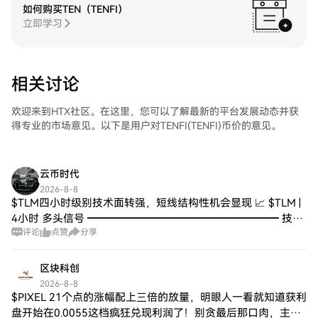
如何购买TEN（TENFI）
产感兴趣的投资者的关注。该项目对透明度
立即学习
和创新的承诺为吸引潜在投资创造了良好的
环境，尽管关于支持实体的详细信息仍然难
以获取。 Tokenomy是如何运作的？
Tokenomy通过一个用户友好的界面来简化加
相关讨论
密资产的投资过程。该平台旨在满足用户多
样化的需求，从购买和出售加密货币到利用
期货合约进行高级交易。 Tokenomy运作的
欢迎来到HTX社区。在这里，您可以了解最新的平台发展动态并获
关键组成部分： 质押：用户可以质押他们的
得专业的市场意见。以下是用户对TENFI(TENFI)币价的意见。
TEN代币以赚取定期奖励，这对那些希望被
动增长投资的人来说是一个吸引人的选择。
安全特性：该平台优先考虑用户资产的安
云币时代
全。实施全面的安全措施以防止未授权访问
2026-8-8
和潜在的安全漏洞，从而创建一个安全的交
$TLM四小时级别技术面转强，短线结构性机会显现 📈 $TLM |
易环境。 多样化投资选项：Tokenomy提供
4小时 多头信号 ━━━━━━━━━━━━━━━━━━ 技术
多种交易选项，让参与者能够接触到多类型
评论
点赞
分享
分析：ADX(28)趋势初现，可适度参与；MACD DIF上穿零轴，
的加密资产。这种灵活性促进了多样化的投
信号
资策略和风险管理。 总之，Tokenomy通过
提供与快速发展的加密货币领域相关的一系
区块科创
列全面金融服务，彰显了自身特点，满足用
2026-8-8
户的需求。 Tokenomy的时间线 Tokenomy在
$PIXEL 21个点的涨幅配上三倍的放量，明眼人一看就知道获利
加密生态系统中的旅程经历了一些关键里程
盘开始在0.0055这档疯狂兑现利润了！别贪最后那口肉，主力