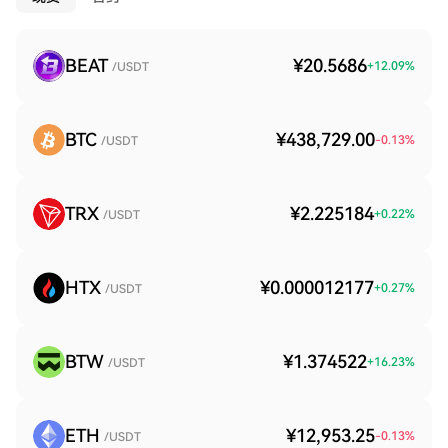
BEAT
¥20.5686
+
12.09
%
/USDT
BTC
¥438,729.00
-0.13
%
/USDT
TRX
¥2.225184
+
0.22
%
/USDT
HTX
¥0.000012177
+
0.27
%
/USDT
BTW
¥1.374522
+
16.23
%
/USDT
ETH
¥12,953.25
-0.13
%
/USDT