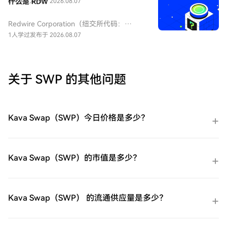
Corporation（CIEN）变得简单而便捷。跟随
2人学过
什么是 RDW
发布于 2026.08.07
据流量。Ciena 的业务涵盖网络平台、平台
我们的逐步指南，放心开始您的加密货币之
软件、Blue Planet 自动化软件及全球服务四
旅。第一步：创建您的HTX账户使用您的电
Redwire Corporation（纽交所代码：
个板块。在 AI 时代，其 WaveLogic 等平台
子邮件、手机号码注册一个免费账户在HTX
RDW），中文：无，该企业是一家领先的美
1人学过
发布于 2026.08.07
为数据中心提供关键的 1.6 Tb/s 高速连接支
上。体验无忧的注册过程并解锁所有平台功
国航天基础设施与国防科技公司。公司专注
持。
能。立即注册第二步：前往买币页面，选择
于为政府及商业客户提供关键任务解决方
您的支付方式信用卡/借记卡购买：使用您的
案，业务涵盖卫星制造、轨道服务、空间站
Visa或Mastercard即时购买Ciena
组件及尖端的空间 3D 打印技术。作为空间
关于 SWP 的其他问题
Corporation（CIEN）。余额购买：使用您
经济的核心参与者，Redwire 通过整合多家
HTX账户余额中的资金进行无缝交易。第三
老牌航天企业，致力于构建未来太空基础设
方购买：探索诸如Google Pay或Apple Pay
施，是纽交所上市的纯航天标的。
等流行支付方法以增加便利性。C2C购买：
Kava Swap（SWP）今日价格是多少？
在HTX平台上直接与其他用户交易。HTX场
外交易台（OTC）购买：为大量交易者提供
个性化服务和竞争性汇率。第三步：存储您
的Ciena Corporation（CIEN）购买完您的
Kava Swap（SWP）的市值是多少？
Ciena Corporation（CIEN）后，将其存储在
您的HTX账户钱包中。您也可以通过区块链
转账将其发送到其他地方或者用于交易其他
加密货币。第四步：交易Ciena
Kava Swap（SWP） 的流通供应量是多少？
Corporation（CIEN）在HTX的现货市场轻松
交易Ciena Corporation（CIEN)。访问您的
账户，选择您的交易对，执行您的交易，并