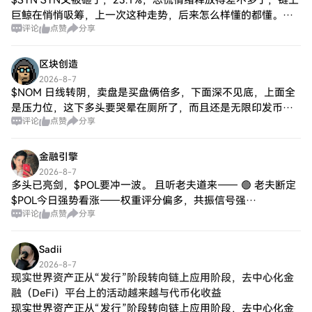
$SYN SYN又被砸了，23.1%，恐慌情绪释放得差不多了，链上
巨鲸在悄悄吸筹，上一次这种走势，后来怎么样懂的都懂。割
评论
点赞
分享
肉的让让，我来接。
区块创造
2026-8-7
$NOM 日线转阴，卖盘是买盘俩倍多，下面深不见底，上面全
是压力位，这下多头要哭晕在厕所了，而且还是无限印发币，
评论
点赞
分享
你买多少，庄家发多少
金融引擎
2026-8-7
多头已亮剑，$POL要冲一波。 且听老夫道来—— 🟢 老夫断定
$POL今日强势看涨——权重评分偏多，共振信号强
评论
点赞
分享
────────── 卦象解读 ────────── 【周线】山天大畜
🟢🟢🟢🔴🔴🟢 卦
Sadii
2026-8-7
现实世界资产正从“发行”阶段转向链上应用阶段，去中心化金
融（DeFi）平台上的活动越来越与代币化收益
现实世界资产正从“发行”阶段转向链上应用阶段，去中心化金