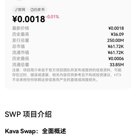
官网
白皮书
¥
0.0018
-0.01%
最新价格
¥0.0018
历史最高
¥36.09
发行总量
250.00M
总市值
¥61.72K
流通市值
¥61.72K
历史最低
¥0.0006
流通总量
33.85M
注意：项目简介来自于官方项目团队所发布或提供的信息资料，可能
存在过时、错误或遗漏，相关内容仅供参考且不构成投资建议，HTX
不会承担任何依赖这些信息而产生的直接或间接损失。
SWP
项目介绍
Kava Swap：全面概述