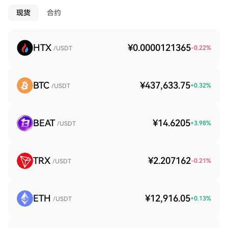
现货
合约
HTX
¥0.0000121365
-0.22
%
/USDT
BTC
¥437,633.75
+
0.32
%
/USDT
BEAT
¥14.6205
+
3.98
%
/USDT
TRX
¥2.207162
-0.21
%
/USDT
ETH
¥12,916.05
+
0.13
%
/USDT