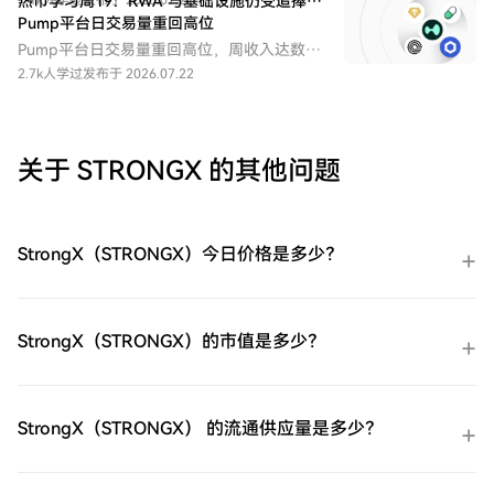
1.1k人学过
热币学习周19：RWA 与基础设施仍受追捧，
发布于 2026.07.22
“2026年Q3季度前瞻：全球流动性重定价下
Pump平台日交易量重回高位
的加密市场新秩序”为主题，围绕全球流动性
Pump平台日交易量重回高位，周收入达数百
重定价、加密市场结构变化、核心资产走势
万美元，推动 PUMP 回购。
2.7k人学过
发布于 2026.07.22
及未来投资机会展开分析。
关于 STRONGX 的其他问题
StrongX（STRONGX）今日价格是多少？
StrongX（STRONGX）的市值是多少？
StrongX（STRONGX） 的流通供应量是多少？