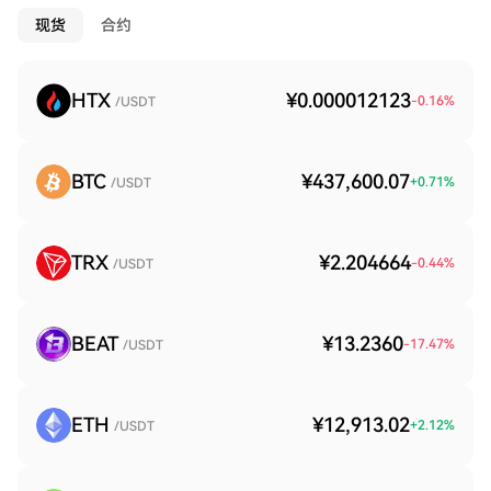
现货
合约
HTX
¥0.000012123
-0.16
%
/USDT
BTC
¥437,600.07
+
0.71
%
/USDT
TRX
¥2.204664
-0.44
%
/USDT
BEAT
¥13.2360
-17.47
%
/USDT
ETH
¥12,913.02
+
2.12
%
/USDT