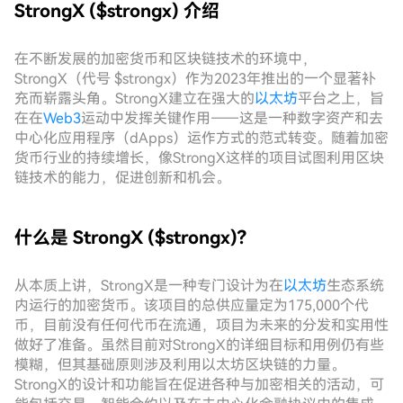
StrongX ($strongx) 介绍
在不断发展的加密货币和区块链技术的环境中，
StrongX（代号 $strongx）作为2023年推出的一个显著补
充而崭露头角。StrongX建立在强大的
以太坊
平台之上，旨
在在
Web3
运动中发挥关键作用——这是一种数字资产和去
中心化应用程序（dApps）运作方式的范式转变。随着加密
货币行业的持续增长，像StrongX这样的项目试图利用区块
链技术的能力，促进创新和机会。
什么是 StrongX ($strongx)?
从本质上讲，StrongX是一种专门设计为在
以太坊
生态系统
内运行的加密货币。该项目的总供应量定为175,000个代
币，目前没有任何代币在流通，项目为未来的分发和实用性
做好了准备。虽然目前对StrongX的详细目标和用例仍有些
模糊，但其基础原则涉及利用以太坊区块链的力量。
StrongX的设计和功能旨在促进各种与加密相关的活动，可