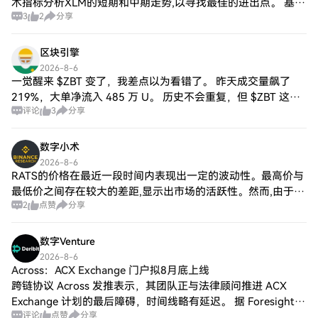
术指标分析XLM的短期和中期走势,以寻找最佳的进出点。 基本
3
2
分享
面分析:关注类似安森美这样的公司的业绩和市场动向,判断其对
相关生态系统的影响。
区块引擎
2026-8-6
一觉醒来 $ZBT 变了，我差点以为看错了。 昨天成交量飙了
219%，大单净流入 485 万 U。 历史不会重复，但 $ZBT 这次
评论
3
分享
的剧本太像了。 我不信玄学，但 $ZBT 这个结构不得不信。 10
数字小术
2026-8-6
RATS的价格在最近一段时间内表现出一定的波动性。最高价与
最低价之间存在较大的差距,显示出市场的活跃性。然而,由于收
2
点赞
分享
盘价略低于开盘价,且涨跌幅为负,说明短期内RATS的价格承压,
可能受到市场整体情绪的
数字Venture
2026-8-6
Across：ACX Exchange 门户拟8月底上线
跨链协议 Across 发推表示，其团队正与法律顾问推进 ACX
Exchange 计划的最后障碍，时间线略有延迟。 据 Foresight
评论
点赞
分享
News 报道，Exchange 门户目标于 8 月底上线