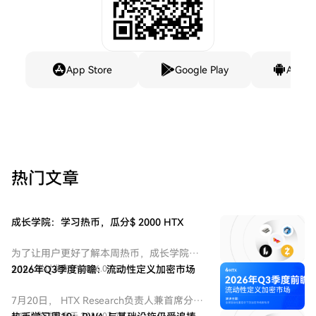
App Store
Google Play
Andro
热门文章
成长学院：学习热币，瓜分$ 2000 HTX
为了让用户更好了解本周热币，成长学院推
出学习赚币和交易赚币等活动。
3.1k人学过
2026年Q3季度前瞻：流动性定义加密市场
发布于 2026.07.15
7月20日， HTX Research负责人兼首席分析
师 Andy Liu 做客火币大咖讲堂第五期，并以