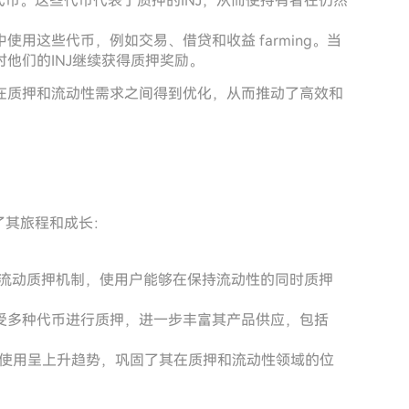
J代币。这些代币代表了质押的INJ，从而使持有者在仍然
用中使用这些代币，例如交易、借贷和收益 farming。当
他们的INJ继续获得质押奖励。
在质押和流动性需求之间得到优化，从而推动了高效和
展示了其旅程和成长：
ocol合作发布流动质押机制，使用户能够在保持流动性的同时质押
开始接受多种代币进行质押，进一步丰富其产品供应，包括
采纳和使用呈上升趋势，巩固了其在质押和流动性领域的位