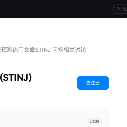
价格预测
热门文章
STINJ 问答
相关讨论
(STINJ)
去注册
官网