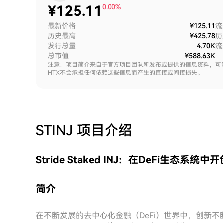
¥
125.11
0.00%
最新价格
¥125.11
流
历史最高
¥425.78
历
发行总量
4.70K
流
总市值
¥588.63K
注意：项目简介来自于官方项目团队所发布或提供的信息资料，可
HTX不会承担任何依赖这些信息而产生的直接或间接损失。
STINJ
项目介绍
Stride Staked INJ：在DeFi生态系统
简介
在不断发展的去中心化金融（DeFi）世界中，创新