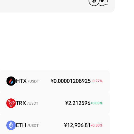
HTX
¥0.00001208925
-0.27
%
/USDT
TRX
¥2.212596
+
0.03
%
/USDT
ETH
¥12,906.81
-0.30
%
/USDT