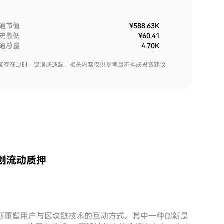
通市值
¥588.63K
史最低
¥60.41
通总量
4.70K
能存在过时、错误或遗漏，相关内容仅供参考且不构成投资建议，
中开创流动质押
不断重塑用户与区块链技术的互动方式。其中一种创新是