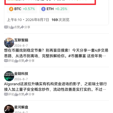
3
点赞
分享
互联智脑
2026-8-7
想在币圈找到稳定节奏？别再盲目摸索！今天分享一套4步交易
思路，从选币到离场，完整拆解给你。#币圈暴富 这些年我尝
评论
点赞
分享
试过很多交易方式，最终留下这套相对简单、容易执行的方
法。 第1️⃣步：筛选强势币种$BL
金链科技
2026-8-7
Algorand这波拉升确实有机构资金进场的影子，之前瑞士银行
接入加上量子安全概念炒作，流动性改善是实打实的。不过现
评论
点赞
分享
在技术面有点顶，短期涨太猛后进入震荡消化期，上方压力明
显。我判断接下来大概率在支撑和
星河解盘
2026-8-7