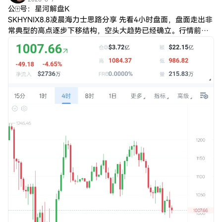
公🀄️号：星河解盘K
SKHYNIX8.8凌晨海力士思路分享 先看4小时盘面，盘面走出非
常典型的高点逐步下移结构，空头大趋势已经确立。行情前期
多次反弹尝试反攻，但始终无法站稳上方关键压力位，每一轮
拉升都属于下跌趋势里的短暂