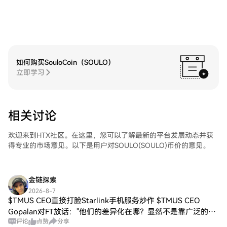
如何购买SouloCoin（SOULO）
立即学习
相关讨论
欢迎来到HTX社区。在这里，您可以了解最新的平台发展动态并获
得专业的市场意见。以下是用户对SOULO(SOULO)币价的意见。
金链探索
2026-8-7
$TMUS CEO直接打脸Starlink手机服务炒作 $TMUS CEO
Gopalan对FT放话："他们的差异化在哪？显然不是靠广泛的网
评论
点赞
分享
络。" 这话说得够狠，尤其是在$SPCX刚花近200亿美元收