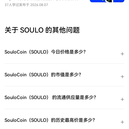
手机号码注册一个免费账户在HTX上。体验
案，重点关注在线交易。到2025年底，该公
37人学过
发布于 2026.08.07
无忧的注册过程并解锁所有平台功能。立即
司拥有4.39亿个活跃账户。该公司还拥有
注册第二步：前往买币页面，选择您的支付
Venmo，一个点对点支付平台。
方式信用卡/借记卡购买：使用您的Visa或
Mastercard即时购买易贝（EBAY）。余额购
关于 SOULO 的其他问题
买：使用您HTX账户余额中的资金进行无缝
交易。第三方购买：探索诸如Google Pay或
Apple Pay等流行支付方法以增加便利性。
C2C购买：在HTX平台上直接与其他用户交
SouloCoin（SOULO）今日价格是多少？
易。HTX场外交易台（OTC）购买：为大量
交易者提供个性化服务和竞争性汇率。第三
步：存储您的易贝（EBAY）购买完您的易贝
（EBAY）后，将其存储在您的HTX账户钱包
SouloCoin（SOULO）的市值是多少？
中。您也可以通过区块链转账将其发送到其
他地方或者用于交易其他加密货币。第四
步：交易易贝（EBAY）在HTX的现货市场轻
松交易易贝（EBAY)。访问您的账户，选择
SouloCoin（SOULO） 的流通供应量是多少？
您的交易对，执行您的交易，并实时监控。
HTX为初学者和经验丰富的交易者提供了友
好的用户体验。
SouloCoin（SOULO）的历史最高价是多少？