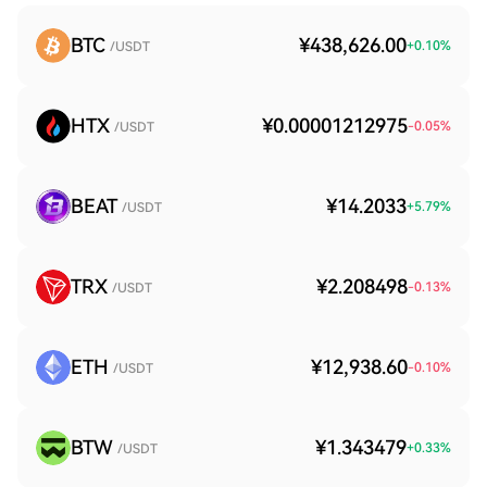
BTC
¥438,626.00
+
0.10
%
/USDT
HTX
¥0.00001212975
-0.05
%
/USDT
BEAT
¥14.2033
+
5.79
%
/USDT
TRX
¥2.208498
-0.13
%
/USDT
ETH
¥12,938.60
-0.10
%
/USDT
BTW
¥1.343479
+
0.33
%
/USDT