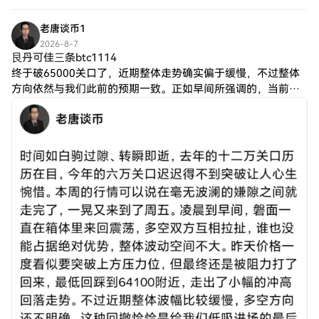
老唐谈币1
2026-8-7
艮丹可佳三条btc1114
终于破65000关口了，近期整体走势确实偏于缓慢，不过整体
方向依然与我们此前的预期一致。正如早间所强调的，当前行
情仍以“整理式慢涨”为主。后续盘面并未给出过大的波幅空
间，依旧维持着震荡上行的节奏。面对