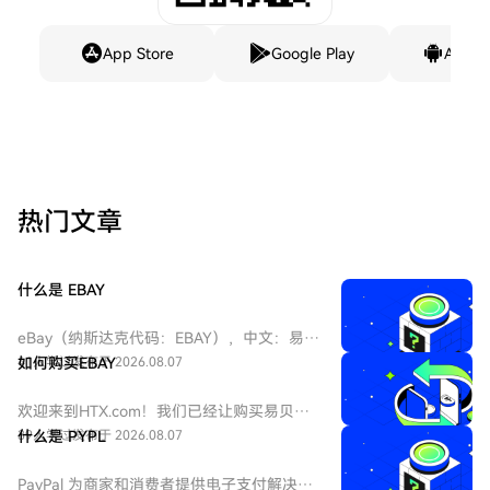
App Store
Google Play
Andro
热门文章
什么是 EBAY
eBay（纳斯达克代码：EBAY），中文：易
贝，eBay是全球领先的电子商务巨头，成立
41人学过
如何购买EBAY
发布于 2026.08.07
于1995年，总部位于加州圣何塞。作为在线
拍卖和零售购物的先驱，它连接全球数亿买
欢迎来到HTX.com！我们已经让购买易贝
家和卖家。公司业务涵盖C2C和B2C领域，是
（EBAY）变得简单而便捷。跟随我们的逐步
39人学过
什么是 PYPL
发布于 2026.08.07
美国股票市场中极具代表性的互联网平台
指南，放心开始您的加密货币之旅。第一
股。
步：创建您的HTX账户使用您的电子邮件、
PayPal 为商家和消费者提供电子支付解决方