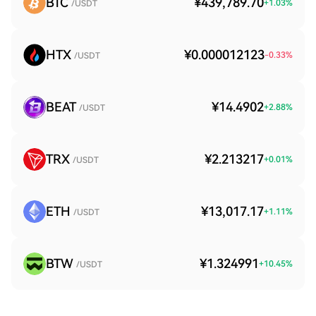
BTC
¥439,789.70
+
1.03
%
/USDT
HTX
¥0.000012123
-0.33
%
/USDT
BEAT
¥14.4902
+
2.88
%
/USDT
TRX
¥2.213217
+
0.01
%
/USDT
ETH
¥13,017.17
+
1.11
%
/USDT
BTW
¥1.324991
+
10.45
%
/USDT