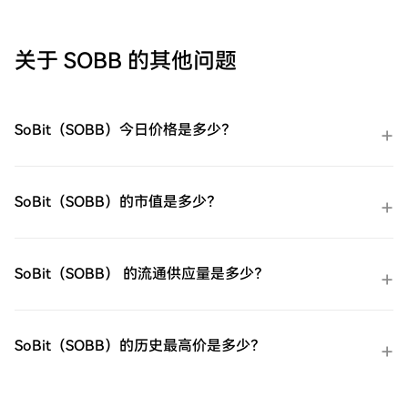
注册第二步：前往买币页面，选择您的支付
Venmo，一个点对点支付平台。
方式信用卡/借记卡购买：使用您的Visa或
Mastercard即时购买易贝（EBAY）。余额购
关于 SOBB 的其他问题
买：使用您HTX账户余额中的资金进行无缝
交易。第三方购买：探索诸如Google Pay或
Apple Pay等流行支付方法以增加便利性。
C2C购买：在HTX平台上直接与其他用户交
SoBit（SOBB）今日价格是多少？
易。HTX场外交易台（OTC）购买：为大量
交易者提供个性化服务和竞争性汇率。第三
步：存储您的易贝（EBAY）购买完您的易贝
（EBAY）后，将其存储在您的HTX账户钱包
SoBit（SOBB）的市值是多少？
中。您也可以通过区块链转账将其发送到其
他地方或者用于交易其他加密货币。第四
步：交易易贝（EBAY）在HTX的现货市场轻
松交易易贝（EBAY)。访问您的账户，选择
SoBit（SOBB） 的流通供应量是多少？
您的交易对，执行您的交易，并实时监控。
HTX为初学者和经验丰富的交易者提供了友
好的用户体验。
SoBit（SOBB）的历史最高价是多少？