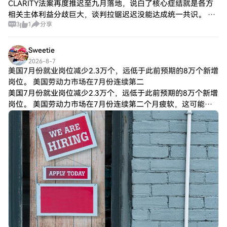
CLARITY法案再度推迟至九月落地，说白了核心症结就是各方
相关主体利益分歧巨大，谈判拉锯迟迟没能达成统一共识。 现
3
1
分享
阶段这份监管利好完全处于悬空状态，在正式尘埃落定前，指
望行情借此走出强势拉升基本不现
Sweetie
2026-8-7
美国7月份就业岗位减少2.3万个，远低于此前预期的8万个新增
岗位。 美国劳动力市场在7月份连续第二
美国7月份就业岗位减少2.3万个，远低于此前预期的8万个新增
岗位。 美国劳动力市场在7月份连续第二个月疲软，这可能使
美联储在高通胀的情况下仍有空间维持利率不变。 根据政府周
五上午发布的非农就业报告，美