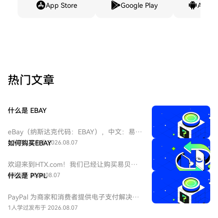
App Store
Google Play
Andro
热门文章
什么是 EBAY
eBay（纳斯达克代码：EBAY），中文：易
贝，eBay是全球领先的电子商务巨头，成立
1人学过
如何购买EBAY
发布于 2026.08.07
于1995年，总部位于加州圣何塞。作为在线
拍卖和零售购物的先驱，它连接全球数亿买
欢迎来到HTX.com！我们已经让购买易贝
家和卖家。公司业务涵盖C2C和B2C领域，是
（EBAY）变得简单而便捷。跟随我们的逐步
0
什么是 PYPL
发布于 2026.08.07
美国股票市场中极具代表性的互联网平台
指南，放心开始您的加密货币之旅。第一
股。
步：创建您的HTX账户使用您的电子邮件、
PayPal 为商家和消费者提供电子支付解决方
手机号码注册一个免费账户在HTX上。体验
案，重点关注在线交易。到2025年底，该公
1人学过
发布于 2026.08.07
无忧的注册过程并解锁所有平台功能。立即
司拥有4.39亿个活跃账户。该公司还拥有