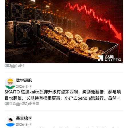
3
1
1
数字起航
2026-8-7
$KAITO 这波kaito质押升级有点东西啊，奖励池翻倍、参与项
目也翻倍，长期持有权重更高，小户去pendle蹭就行。虽然没
评论
点赞
分享
到起飞级别，但至少活过来了 😏 别乱冲，稳住能赢。 {future}
(KA
暴富锦李
2026-8-7