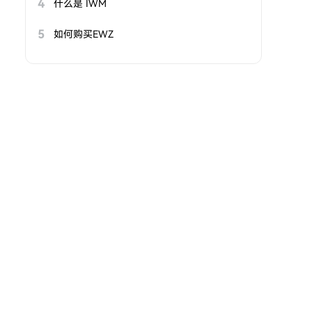
4
什么是 IWM
5
如何购买EWZ