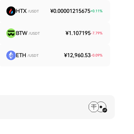
HTX
¥0.00001215675
+
0.11
%
/USDT
BTW
¥1.107195
-7.79
%
/USDT
ETH
¥12,960.53
-0.09
%
/USDT