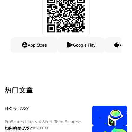
App Store
Google Play
Andro
热门文章
什么是 UVXY
ProShares Ultra VIX Short-Term Futures
ETF（纽交所 Arca 代码：UVXY），中文：
25人学过
如何购买UVXY
发布于 2026.08.08