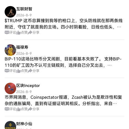
互联财智
2026-8-9
$TRUMP 这币总算撞到我等的枪口上，空头防线就在那两条线
附近，守住了就是我的主场。四小时阴着脸，日线也低头，量
评论
点赞
分享
能突然来劲，不是装死的那种跌。往下看两个目标，上方认错
点位一破就撤。别梭哈，节奏变了就
福禄寿
2026-8-9
BIP-110这场比特币分叉闹剧，目前看基本失败了。 支持BIP-
110的矿工因为不认可主链规则，选择自己分叉出去，
评论
点赞
分享
Roughnecks一度在新链挖出两个区块，但随后就停止出块，并
宣布暂停挖矿。原因很
区块Inceptor
2026-8-9
币界网消息，Coinspectator报道，Zcash被认为是欺诈性和复
杂的通胀骗局，直到有证据证明其相反。分析指出，来自
评论
点赞
分享
Orchard到Ironwood的币流增加，以及对AI公司Anthropic的
财神小仙