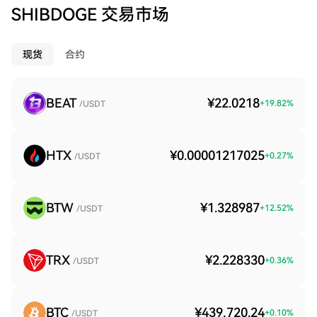
SHIBDOGE 交易市场
现货
合约
BEAT
¥22.0218
+
19.82
%
/USDT
HTX
¥0.00001217025
+
0.27
%
/USDT
BTW
¥1.328987
+
12.52
%
/USDT
TRX
¥2.228330
+
0.36
%
/USDT
BTC
¥439,720.24
+
0.10
%
/USDT