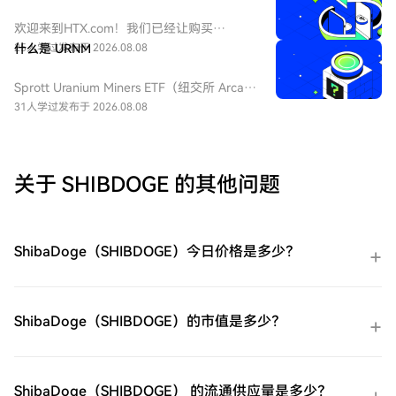
ProShares 两倍做多短期 VIX 期货ETF，该
ETF 为每日 2 倍杠杆做多 VIX 短期期货产
欢迎来到HTX.com！我们已经让购买
品，挂钩标普 500 短期波动率期货指数，该
ProShares 两倍做多短期 VIX 期货
25人学过
什么是 URNM
发布于 2026.08.08
基金通常用于在美股市场波动加剧或恐慌情
ETF（UVXY）变得简单而便捷。跟随我们的
绪上升时进行短期对冲或投机。由于其杠杆
逐步指南，放心开始您的加密货币之旅。第
Sprott Uranium Miners ETF（纽交所 Arca
特性和期货展期成本，它不适合长期持有。
一步：创建您的HTX账户使用您的电子邮
代码：URNM），中文：无（bn无），传统
31人学过
发布于 2026.08.08
件、手机号码注册一个免费账户在HTX上。
券商叫：全球铀矿开采指数ETF，该 ETF 是
体验无忧的注册过程并解锁所有平台功能。
一款追踪北岸斯普罗特铀矿开采指数的交易
立即注册第二步：前往买币页面，选择您的
所交易基金，投资全球铀勘探、开采、实物
支付方式信用卡/借记卡购买：使用您的Visa
铀持有企业，受益全球清洁能源转型与核电
关于 SHIBDOGE 的其他问题
或Mastercard即时购买ProShares 两倍做多
需求增长，是美股稀缺铀矿赛道投资工具。
短期 VIX 期货ETF（UVXY）。余额购买：使
用您HTX账户余额中的资金进行无缝交易。
第三方购买：探索诸如Google Pay或Apple
ShibaDoge（SHIBDOGE）今日价格是多少？
Pay等流行支付方法以增加便利性。C2C购
买：在HTX平台上直接与其他用户交易。
HTX场外交易台（OTC）购买：为大量交易
者提供个性化服务和竞争性汇率。第三步：
ShibaDoge（SHIBDOGE）的市值是多少？
存储您的ProShares 两倍做多短期 VIX 期货
ETF（UVXY）购买完您的ProShares 两倍做
多短期 VIX 期货ETF（UVXY）后，将其存储
在您的HTX账户钱包中。您也可以通过区块
ShibaDoge（SHIBDOGE） 的流通供应量是多少？