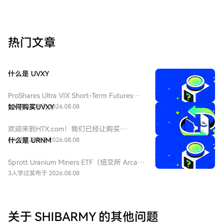
热门文章
什么是 UVXY
ProShares Ultra VIX Short-Term Futures
ETF（纽交所 Arca 代码：UVXY），中文：
5人学过
如何购买UVXY
发布于 2026.08.08
ProShares 两倍做多短期 VIX 期货ETF，该
ETF 为每日 2 倍杠杆做多 VIX 短期期货产
欢迎来到HTX.com！我们已经让购买
品，挂钩标普 500 短期波动率期货指数，该
ProShares 两倍做多短期 VIX 期货
2人学过
什么是 URNM
发布于 2026.08.08
基金通常用于在美股市场波动加剧或恐慌情
ETF（UVXY）变得简单而便捷。跟随我们的
绪上升时进行短期对冲或投机。由于其杠杆
逐步指南，放心开始您的加密货币之旅。第
Sprott Uranium Miners ETF（纽交所 Arca
特性和期货展期成本，它不适合长期持有。
一步：创建您的HTX账户使用您的电子邮
代码：URNM），中文：无（bn无），传统
3人学过
发布于 2026.08.08
件、手机号码注册一个免费账户在HTX上。
券商叫：全球铀矿开采指数ETF，该 ETF 是
体验无忧的注册过程并解锁所有平台功能。
一款追踪北岸斯普罗特铀矿开采指数的交易
立即注册第二步：前往买币页面，选择您的
所交易基金，投资全球铀勘探、开采、实物
支付方式信用卡/借记卡购买：使用您的Visa
铀持有企业，受益全球清洁能源转型与核电
关于 SHIBARMY 的其他问题
或Mastercard即时购买ProShares 两倍做多
需求增长，是美股稀缺铀矿赛道投资工具。