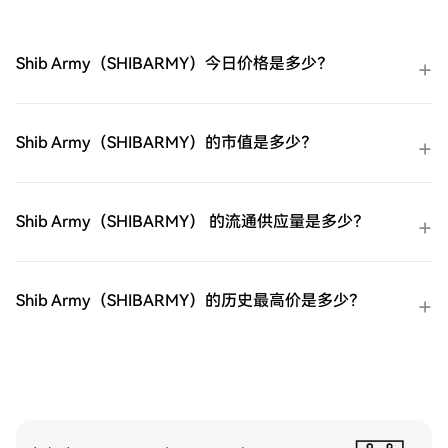
短期 VIX 期货ETF（UVXY）。余额购买：使
用您HTX账户余额中的资金进行无缝交易。
第三方购买：探索诸如Google Pay或Apple
Shib Army（SHIBARMY）今日价格是多少？
Pay等流行支付方法以增加便利性。C2C购
买：在HTX平台上直接与其他用户交易。
HTX场外交易台（OTC）购买：为大量交易
者提供个性化服务和竞争性汇率。第三步：
Shib Army（SHIBARMY）的市值是多少？
存储您的ProShares 两倍做多短期 VIX 期货
ETF（UVXY）购买完您的ProShares 两倍做
多短期 VIX 期货ETF（UVXY）后，将其存储
在您的HTX账户钱包中。您也可以通过区块
Shib Army（SHIBARMY） 的流通供应量是多少？
链转账将其发送到其他地方或者用于交易其
他加密货币。第四步：交易ProShares 两倍
做多短期 VIX 期货ETF（UVXY）在HTX的现
货市场轻松交易ProShares 两倍做多短期 VIX
Shib Army（SHIBARMY）的历史最高价是多少？
期货ETF（UVXY)。访问您的账户，选择您的
交易对，执行您的交易，并实时监控。HTX
为初学者和经验丰富的交易者提供了友好的
用户体验。