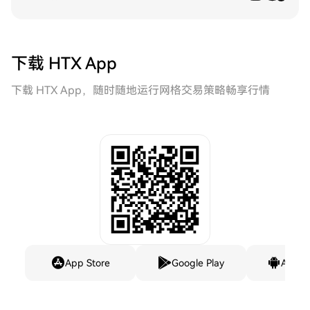
下载 HTX App
下载 HTX App，随时随地运行网格交易策略畅享行情
App Store
Google Play
Andro