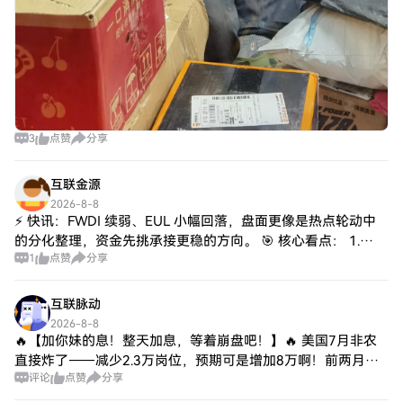
3
点赞
分享
互联金源
2026-8-8
⚡ 快讯：FWDI 续弱、EUL 小幅回落，盘面更像是热点轮动中
的分化整理，资金先挑承接更稳的方向。 🎯 核心看点： 1.
1
点赞
分享
FWDI 现报 $4.173，24h -2.57%，开盘 $4.283、最高
互联脉动
2026-8-8
🔥【加你妹的息！整天加息，等着崩盘吧！】🔥 美国7月非农
直接炸了——减少2.3万岗位，预期可是增加8万啊！前两月还
评论
点赞
分享
下修了10.3万，这就业数据不是“疲软”，是“躺平”了吧？💀 美
联储9月加息概率直接从