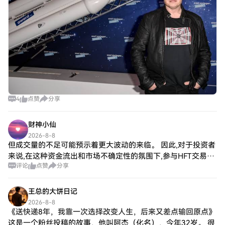
4
点赞
分享
财神小仙
2026-8-8
但成交量的不足可能预示着更大波动的来临。 因此,对于投资者
来说,在这种资金流出和市场不确定性的氛围下,参与HFT交易需
评论
点赞
分享
要更加谨慎。考虑到现阶段市场的整体形势,最好等待更多的信
号,比如趋势的确认或资金流
王总的大饼日记
2026-8-8
《送快递8年，我靠一次选择改变人生，后来又差点输回原点》
这是一个粉丝投稿的故事，他叫阿杰（化名），今年32岁。 很