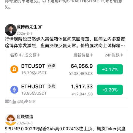
得专业的市场意见。以下是用户对SFRXETH(SFRXETH)币价的意
见。
威博秦先生BF
2026-8-9
行情现阶段已然步入高位箱体区间来回震荡，区间之内多空资
琻博弈愈发激烈，盘面涨跌反复无常。价格屡次向上试探箱体
上沿阻力，但是每一轮冲高过后都欠缺增量买盘加持，哆头后
续上行动能愈发疲软，屡次冲高都难以延续
4
点赞
分享
区块智造
2026-8-8
$PUMP 0.00239贴着24h高0.002418往上顶，期货Taker买盘