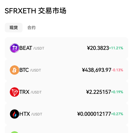
SFRXETH 交易市场
现货
合约
BEAT
¥20.3823
+
11.21
%
/USDT
BTC
¥438,693.97
-0.13
%
/USDT
TRX
¥2.225157
+
0.19
%
/USDT
HTX
¥0.000012177
+
0.27
%
/USDT