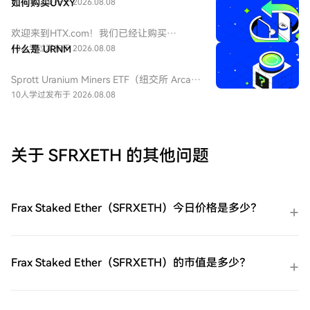
ETF（纽交所 Arca 代码：UVXY），中文：
11人学过
如何购买UVXY
发布于 2026.08.08
ProShares 两倍做多短期 VIX 期货ETF，该
ETF 为每日 2 倍杠杆做多 VIX 短期期货产
欢迎来到HTX.com！我们已经让购买
品，挂钩标普 500 短期波动率期货指数，该
ProShares 两倍做多短期 VIX 期货
10人学过
什么是 URNM
发布于 2026.08.08
基金通常用于在美股市场波动加剧或恐慌情
ETF（UVXY）变得简单而便捷。跟随我们的
绪上升时进行短期对冲或投机。由于其杠杆
逐步指南，放心开始您的加密货币之旅。第
Sprott Uranium Miners ETF（纽交所 Arca
特性和期货展期成本，它不适合长期持有。
一步：创建您的HTX账户使用您的电子邮
代码：URNM），中文：无（bn无），传统
10人学过
发布于 2026.08.08
件、手机号码注册一个免费账户在HTX上。
券商叫：全球铀矿开采指数ETF，该 ETF 是
体验无忧的注册过程并解锁所有平台功能。
一款追踪北岸斯普罗特铀矿开采指数的交易
立即注册第二步：前往买币页面，选择您的
所交易基金，投资全球铀勘探、开采、实物
支付方式信用卡/借记卡购买：使用您的Visa
铀持有企业，受益全球清洁能源转型与核电
关于 SFRXETH 的其他问题
或Mastercard即时购买ProShares 两倍做多
需求增长，是美股稀缺铀矿赛道投资工具。
短期 VIX 期货ETF（UVXY）。余额购买：使
用您HTX账户余额中的资金进行无缝交易。
第三方购买：探索诸如Google Pay或Apple
Frax Staked Ether（SFRXETH）今日价格是多少？
Pay等流行支付方法以增加便利性。C2C购
买：在HTX平台上直接与其他用户交易。
HTX场外交易台（OTC）购买：为大量交易
者提供个性化服务和竞争性汇率。第三步：
Frax Staked Ether（SFRXETH）的市值是多少？
存储您的ProShares 两倍做多短期 VIX 期货
ETF（UVXY）购买完您的ProShares 两倍做
多短期 VIX 期货ETF（UVXY）后，将其存储