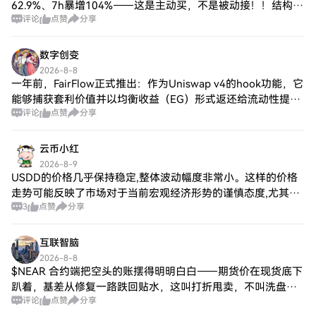
62.9%、7h暴增104%——这是主动买，不是被动接！！结构先
评论
点赞
分享
行：1h/4h/日线三线齐UP，ADX 34.8趋势走强
数字创变
2026-8-8
一年前，FairFlow正式推出：作为Uniswap v4的hook功能，它
能够捕获套利价值并以均衡收益（EG）形式返还给流动性提供
评论
点赞
分享
者，同时保持Uniswap强大的安全性。 第一年的实践验证了其
有效性
云币小红
2026-8-9
USDD的价格几乎保持稳定,整体波动幅度非常小。这样的价格
走势可能反映了市场对于当前宏观经济形势的谨慎态度,尤其是
3
点赞
分享
在非农就业数据出乎意料的情况下,投资者在进行买入或卖出操
作时显得更加谨慎。 买入与卖出
互联智脑
2026-8-8
$NEAR 合约端把空头的账摆得明明白白——期货价在现货底下
趴着，基差从修复一路跌回贴水，这叫打折甩卖，不叫洗盘。
评论
点赞
分享
主动盘口更露骨，卖单把买单摁在地上摩擦，多空比跌破均衡