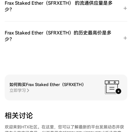
在您的HTX账户钱包中。您也可以通过区块
Frax Staked Ether（SFRXETH） 的流通供应量是多
链转账将其发送到其他地方或者用于交易其
少？
他加密货币。第四步：交易ProShares 两倍
做多短期 VIX 期货ETF（UVXY）在HTX的现
货市场轻松交易ProShares 两倍做多短期 VIX
期货ETF（UVXY)。访问您的账户，选择您的
Frax Staked Ether（SFRXETH）的历史最高价是多
交易对，执行您的交易，并实时监控。HTX
少？
为初学者和经验丰富的交易者提供了友好的
用户体验。
如何购买Frax Staked Ether（SFRXETH）
立即学习
相关讨论
欢迎来到HTX社区。在这里，您可以了解最新的平台发展动态并获