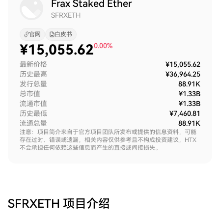
Frax Staked Ether
SFRXETH
官网
白皮书
¥
15,055.62
0.00%
最新价格
¥15,055.62
历史最高
¥36,964.25
发行总量
88.91K
总市值
¥1.33B
流通市值
¥1.33B
历史最低
¥7,460.81
流通总量
88.91K
注意：项目简介来自于官方项目团队所发布或提供的信息资料，可能
存在过时、错误或遗漏，相关内容仅供参考且不构成投资建议，HTX
不会承担任何依赖这些信息而产生的直接或间接损失。
SFRXETH
项目介绍