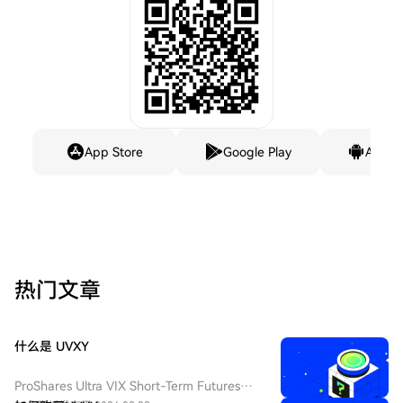
App Store
Google Play
Andro
热门文章
什么是 UVXY
ProShares Ultra VIX Short-Term Futures