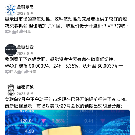
金链豪杰
2026-8-9
显示出市场的高波动性。这种波动性为交易者提供了较好的短
线交易机会,但也增加了风险。 收盘价低于开盘价:RIVER的收盘
4
1
分享
价低于开盘价,表明市场在交易期间的压力相对较大,卖方力量较
强,可能意味着短期内看空
金链创变
2026-8-9
我刚看了下这组盘面，感觉资金今天有点在做高低切换。
WAXP 现报 $0.00394，24h +5.35%，从开盘 $0.00374 一路
评论
1
分享
摸到最高 $0.00397，离日内高点很近，说明短线情绪明显在回
加密师叔
2026-8-9
美联储9月会不会动手？市场现在已经开始提前押注了🔥 CME
最新数据显示，市场对美联储9月会议的预期出现明显分歧：
📌 目前来看，维持利率不变的概率约55.6%； 📌 加息25个基
点的概率也升到了44.