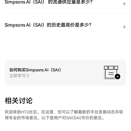
Simpsons AI（SAI） 的流通供应量是多少？
链转账将其发送到其他地方或者用于交易其
他加密货币。第四步：交易ProShares 两倍
做多短期 VIX 期货ETF（UVXY）在HTX的现
货市场轻松交易ProShares 两倍做多短期 VIX
Simpsons AI（SAI）的历史最高价是多少？
期货ETF（UVXY)。访问您的账户，选择您的
交易对，执行您的交易，并实时监控。HTX
为初学者和经验丰富的交易者提供了友好的
用户体验。
如何购买Simpsons AI（SAI）
立即学习
相关讨论
欢迎来到HTX社区。在这里，您可以了解最新的平台发展动态并获
得专业的市场意见。以下是用户对SAI(SAI)币价的意见。