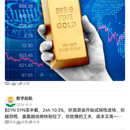
4
1
分享
数字起航
2026-8-9
$SYN SYN凉半截，24h 10.3%，抄底资金开始试探性进场，你
越恐慌，盘面越说明快到位了，你犹豫的工夫，成本又高一
评论
点赞
分享
截。不急，慢慢吸，时间在我这边。