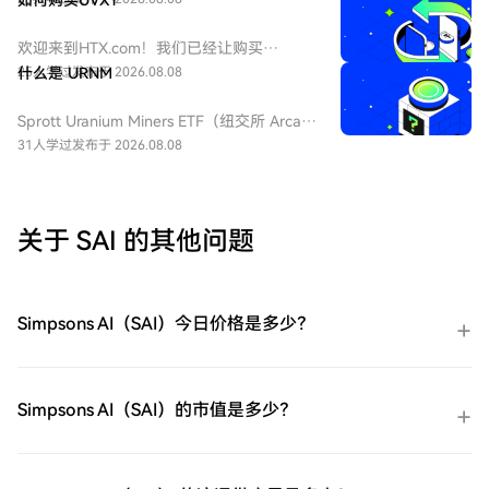
如何购买UVXY
ProShares 两倍做多短期 VIX 期货ETF，该
ETF 为每日 2 倍杠杆做多 VIX 短期期货产
欢迎来到HTX.com！我们已经让购买
品，挂钩标普 500 短期波动率期货指数，该
ProShares 两倍做多短期 VIX 期货
25人学过
什么是 URNM
发布于 2026.08.08
基金通常用于在美股市场波动加剧或恐慌情
ETF（UVXY）变得简单而便捷。跟随我们的
绪上升时进行短期对冲或投机。由于其杠杆
逐步指南，放心开始您的加密货币之旅。第
Sprott Uranium Miners ETF（纽交所 Arca
特性和期货展期成本，它不适合长期持有。
一步：创建您的HTX账户使用您的电子邮
代码：URNM），中文：无（bn无），传统
31人学过
发布于 2026.08.08
件、手机号码注册一个免费账户在HTX上。
券商叫：全球铀矿开采指数ETF，该 ETF 是
体验无忧的注册过程并解锁所有平台功能。
一款追踪北岸斯普罗特铀矿开采指数的交易
立即注册第二步：前往买币页面，选择您的
所交易基金，投资全球铀勘探、开采、实物
支付方式信用卡/借记卡购买：使用您的Visa
铀持有企业，受益全球清洁能源转型与核电
关于 SAI 的其他问题
或Mastercard即时购买ProShares 两倍做多
需求增长，是美股稀缺铀矿赛道投资工具。
短期 VIX 期货ETF（UVXY）。余额购买：使
用您HTX账户余额中的资金进行无缝交易。
第三方购买：探索诸如Google Pay或Apple
Simpsons AI（SAI）今日价格是多少？
Pay等流行支付方法以增加便利性。C2C购
买：在HTX平台上直接与其他用户交易。
HTX场外交易台（OTC）购买：为大量交易
者提供个性化服务和竞争性汇率。第三步：
Simpsons AI（SAI）的市值是多少？
存储您的ProShares 两倍做多短期 VIX 期货
ETF（UVXY）购买完您的ProShares 两倍做
多短期 VIX 期货ETF（UVXY）后，将其存储
在您的HTX账户钱包中。您也可以通过区块