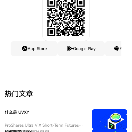
App Store
Google Play
Andro
热门文章
什么是 UVXY
ProShares Ultra VIX Short-Term Futures
ETF（纽交所 Arca 代码：UVXY），中文：
25人学过
发布于 2026.08.08