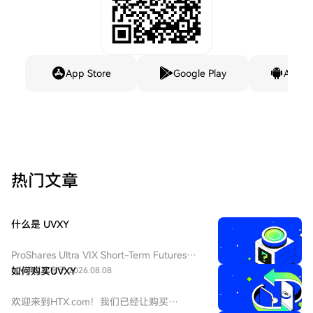
App Store
Google Play
Andro
热门文章
什么是 UVXY
ProShares Ultra VIX Short-Term Futures
ETF（纽交所 Arca 代码：UVXY），中文：
6人学过
如何购买UVXY
发布于 2026.08.08
ProShares 两倍做多短期 VIX 期货ETF，该
ETF 为每日 2 倍杠杆做多 VIX 短期期货产
欢迎来到HTX.com！我们已经让购买
品，挂钩标普 500 短期波动率期货指数，该