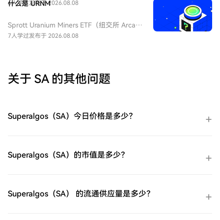
ProShares 两倍做多短期 VIX 期货
6人学过
什么是 URNM
发布于 2026.08.08
基金通常用于在美股市场波动加剧或恐慌情
ETF（UVXY）变得简单而便捷。跟随我们的
绪上升时进行短期对冲或投机。由于其杠杆
逐步指南，放心开始您的加密货币之旅。第
Sprott Uranium Miners ETF（纽交所 Arca
特性和期货展期成本，它不适合长期持有。
一步：创建您的HTX账户使用您的电子邮
代码：URNM），中文：无（bn无），传统
7人学过
发布于 2026.08.08
件、手机号码注册一个免费账户在HTX上。
券商叫：全球铀矿开采指数ETF，该 ETF 是
体验无忧的注册过程并解锁所有平台功能。
一款追踪北岸斯普罗特铀矿开采指数的交易
立即注册第二步：前往买币页面，选择您的
所交易基金，投资全球铀勘探、开采、实物
支付方式信用卡/借记卡购买：使用您的Visa
铀持有企业，受益全球清洁能源转型与核电
关于 SA 的其他问题
或Mastercard即时购买ProShares 两倍做多
需求增长，是美股稀缺铀矿赛道投资工具。
短期 VIX 期货ETF（UVXY）。余额购买：使
用您HTX账户余额中的资金进行无缝交易。
第三方购买：探索诸如Google Pay或Apple
Superalgos（SA）今日价格是多少？
Pay等流行支付方法以增加便利性。C2C购
买：在HTX平台上直接与其他用户交易。
HTX场外交易台（OTC）购买：为大量交易
者提供个性化服务和竞争性汇率。第三步：
Superalgos（SA）的市值是多少？
存储您的ProShares 两倍做多短期 VIX 期货
ETF（UVXY）购买完您的ProShares 两倍做
多短期 VIX 期货ETF（UVXY）后，将其存储
在您的HTX账户钱包中。您也可以通过区块
Superalgos（SA） 的流通供应量是多少？
链转账将其发送到其他地方或者用于交易其
他加密货币。第四步：交易ProShares 两倍
做多短期 VIX 期货ETF（UVXY）在HTX的现