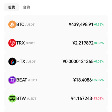
现货
合约
BTC
¥439,498.91
+
0.35
%
/USDT
TRX
¥2.219892
+
0.38
%
/USDT
HTX
¥0.0000121365
+
0.05
%
/USDT
BEAT
¥18.4086
+
35.39
%
/USDT
BTW
¥1.167243
-13.03
%
/USDT