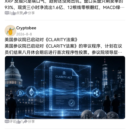
XRP 反抽只是喘口气，趋势还没爬出坑。盘口买盘只剩卖单的
93%，现货三小时净流出1.6亿、12根线零根翻红，MACD绿柱
2
点赞
分享
继续发散，价格卡在均线下面没人接。1.037开空进场，第一目
标0.995，跌破
Cryptobee
2026-8-8
美国参议院已启动对《CLARITY法案》
美国参议院已启动对《CLARITY法案》的审议程序，计划在议
员们结束八月休会期后进行首次程序性投票。参议院领导层于
上周五晚些时候提交了一份动议，要求开始审议《CLARITY法
案》。这一程序性步骤将使该
评论
1
分享