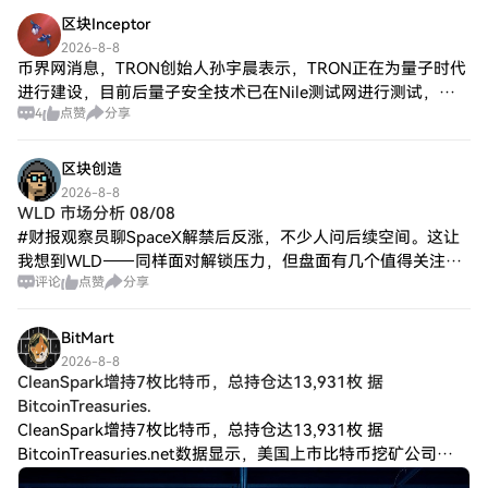
区块Inceptor
2026-8-8
币界网消息，TRON创始人孙宇晨表示，TRON正在为量子时代
进行建设，目前后量子安全技术已在Nile测试网进行测试，目
4
点赞
分享
标是成为首个具备量子抗性区块链网络。
区块创造
2026-8-8
WLD 市场分析 08/08
#财报观察员聊SpaceX解禁后反涨，不少人问后续空间。这让
我想到WLD——同样面对解锁压力，但盘面有几个值得关注的
评论
点赞
分享
点。 WLD现价0.3058，24小时微涨0.3%。别被表面平静骗
了：1小时从高点回
BitMart
2026-8-8
CleanSpark增持7枚比特币，总持仓达13,931枚 据
BitcoinTreasuries.
CleanSpark增持7枚比特币，总持仓达13,931枚 据
BitcoinTreasuries.net数据显示，美国上市比特币挖矿公司
CleanSpark增持7枚比特币，使其总持仓达到13,931枚