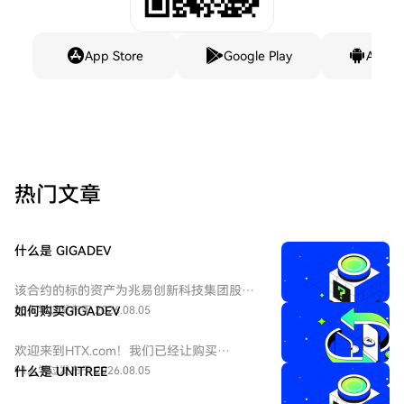
App Store
Google Play
Andro
热门文章
什么是 GIGADEV
该合约的标的资产为兆易创新科技集团股份
有限公司 - H股（HKEX：3986）。兆易创新
88人学过
如何购买GIGADEV
发布于 2026.08.05
科技集团股份有限公司是一家主要从事集成
电路的设计和研发的中国公司。
欢迎来到HTX.com！我们已经让购买
GIGADEC（GIGADEV）变得简单而便捷。跟
91人学过
什么是 UNITREE
发布于 2026.08.05
随我们的逐步指南，放心开始您的加密货币