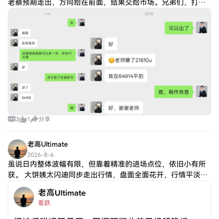
老蔡预期走出，方向给在前面，结果交给市场。兄弟们，打油
不是靠运气，而是靠思路和执行。艮上老蔡节奏，利润自然会
一步一步装进口袋。 从四小时来看，
3
1
分享
老高Ultimate
2026-8-6
虽说日内整体波幅有限，但靠着精准的进场点位，依旧小有所
获。 大饼姨太闪迪同步走出行情，盘面全面花开，行情平淡也
不用干等着，抓得住小段行情，积少也能成多。 不追求一夜爆
转，稳稳落代才是硬道理。黄金单日涨