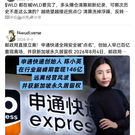
$WLD 都在喊WLD要完了，多头爆仓清算刷新纪录，可哪次历
史不是这么演的？越绝望越接近拐点😏 清算洗掉浮躁，反转才
评论
点赞
分享
有空间。资金已经悄悄布局，车门要关了，犹豫的只能目送更
高价。技术面阻力就在那，突破就
f4wudi.verse
2026-8-6
邮政局直接立案！申通快递全网安全被"点名"，创始人早已百亿
套现离场，并获新加坡永久居留权 2026年8月4日，邮政局正
式通报，对申通快递总部立案调查。 理由是：今年以来，申通
多家加盟网点都发生了安全事