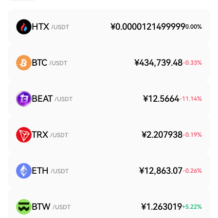
HTX
¥0.0000121499999
0.00
%
/USDT
BTC
¥434,739.48
-0.33
%
/USDT
BEAT
¥12.5664
-11.14
%
/USDT
TRX
¥2.207938
-0.19
%
/USDT
ETH
¥12,863.07
-0.26
%
/USDT
BTW
¥1.263019
+
5.22
%
/USDT