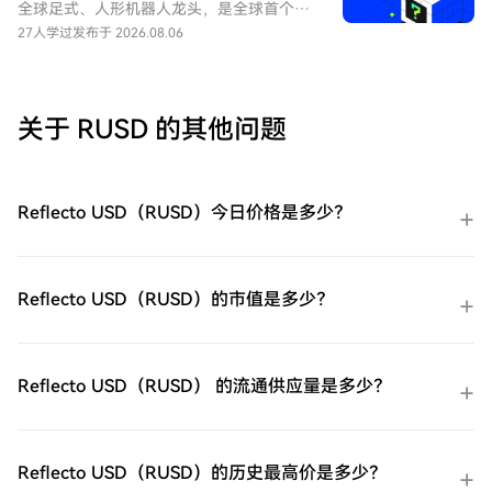
之旅。第一步：创建您的HTX账户使用您的
全球足式、人形机器人龙头，是全球首个大
电子邮件、手机号码注册一个免费账户在
规模商业化零售高性能四足机器人的企业。
27人学过
发布于 2026.08.06
HTX上。体验无忧的注册过程并解锁所有平
UNITREE 尚未正式上市（未 IPO），本合约
台功能。立即注册第二步：前往买币页面，
旨在对其股票进行市场化估值与价格发现。
选择您的支付方式信用卡/借记卡购买：使用
您的Visa或Mastercard即时购买
关于 RUSD 的其他问题
GIGADEC（GIGADEV）。余额购买：使用您
HTX账户余额中的资金进行无缝交易。第三
方购买：探索诸如Google Pay或Apple Pay
等流行支付方法以增加便利性。C2C购买：
Reflecto USD（RUSD）今日价格是多少？
在HTX平台上直接与其他用户交易。HTX场
外交易台（OTC）购买：为大量交易者提供
个性化服务和竞争性汇率。第三步：存储您
的GIGADEC（GIGADEV）购买完您的
Reflecto USD（RUSD）的市值是多少？
GIGADEC（GIGADEV）后，将其存储在您的
HTX账户钱包中。您也可以通过区块链转账
将其发送到其他地方或者用于交易其他加密
货币。第四步：交易GIGADEC（GIGADEV）
Reflecto USD（RUSD） 的流通供应量是多少？
在HTX的现货市场轻松交易
GIGADEC（GIGADEV)。访问您的账户，选
择您的交易对，执行您的交易，并实时监
控。HTX为初学者和经验丰富的交易者提供
Reflecto USD（RUSD）的历史最高价是多少？
了友好的用户体验。