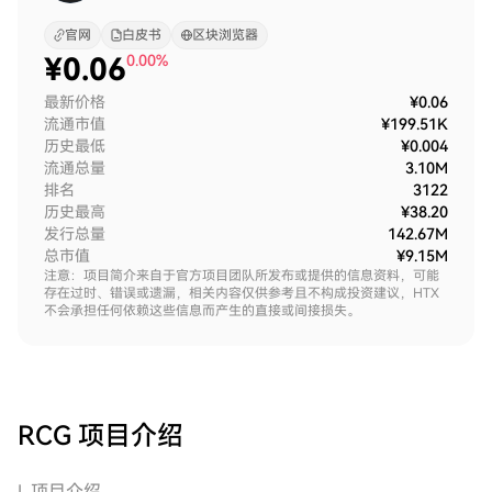
官网
白皮书
区块浏览器
¥
0.06
0.00%
最新价格
¥0.06
流通市值
¥199.51K
历史最低
¥0.004
流通总量
3.10M
排名
3122
历史最高
¥38.20
发行总量
142.67M
总市值
¥9.15M
注意：项目简介来自于官方项目团队所发布或提供的信息资料，可能
存在过时、错误或遗漏，相关内容仅供参考且不构成投资建议，HTX
不会承担任何依赖这些信息而产生的直接或间接损失。
RCG
项目介绍
I. 项目介绍