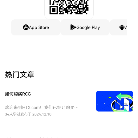
App Store
Google Play
Andro
热门文章
如何购买RCG
欢迎来到HTX.com！我们已经让购买
TheRecharge（RCG）变得简单而便捷。跟
34人学过
发布于 2024.12.10
随我们的逐步指南，放心开始您的加密货币
之旅。第一步：创建您的HTX账户使用您的
电子邮件、手机号码注册一个免费账户在