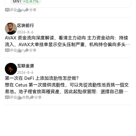
评论
4
分享
区块前行
2026-8-6
AVAX 资金流向深度解读，看清主力动向 主力资金动向：持续
流入，AVAX大单挂单显示空头压制严重，机构持仓偏向多头。
评论
1
分享
资金是行情的发动机，当前资金流向空头付费，结合AVAX当前
下跌趋势，短期大概率下
互联金源
2026-8-6
第一次在 DeFi 上添加流動性怎麼做？
想在 Cetus 第一次提供流動性，可以先從流動性池頁挑一個交
易池。池子裡會放兩種資產，因此起點很實際：選擇自己願意
评论
点赞
分享
同時持有的兩顆幣，再進入新增流動性的畫面。流動性提供者
常簡稱 LP，意思就是把資產放