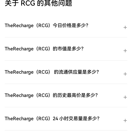
HTX上。体验无忧的注册过程并解锁所有平
关于 RCG 的其他问题
台功能。立即注册第二步：前往买币页面，
选择您的支付方式信用卡/借记卡购买：使用
您的Visa或Mastercard即时购买
TheRecharge（RCG）。余额购买：使用您
TheRecharge（RCG）今日价格是多少？
HTX账户余额中的资金进行无缝交易。第三
方购买：探索诸如Google Pay或Apple Pay
等流行支付方法以增加便利性。C2C购买：
在HTX平台上直接与其他用户交易。HTX场
TheRecharge（RCG）的市值是多少？
外交易台（OTC）购买：为大量交易者提供
个性化服务和竞争性汇率。第三步：存储您
的TheRecharge（RCG）购买完您的
TheRecharge（RCG）后，将其存储在您的
TheRecharge（RCG） 的流通供应量是多少？
HTX账户钱包中。您也可以通过区块链转账
将其发送到其他地方或者用于交易其他加密
货币。第四步：交易TheRecharge（RCG）
在HTX的现货市场轻松交易
TheRecharge（RCG）的历史最高价是多少？
TheRecharge（RCG)。访问您的账户，选择
您的交易对，执行您的交易，并实时监控。
HTX为初学者和经验丰富的交易者提供了友
好的用户体验。
TheRecharge（RCG）24 小时交易量是多少？