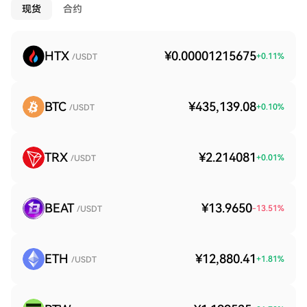
现货
合约
HTX
¥0.00001215675
+
0.11
%
/USDT
BTC
¥435,139.08
+
0.10
%
/USDT
TRX
¥2.214081
+
0.01
%
/USDT
BEAT
¥13.9650
-13.51
%
/USDT
ETH
¥12,880.41
+
1.81
%
/USDT