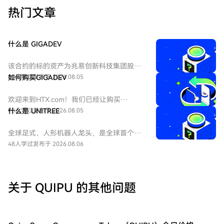
热门文章
什么是 GIGADEV
该合约的标的资产为兆易创新科技集团股份
有限公司 - H股（HKEX：3986）。兆易创新
89人学过
如何购买GIGADEV
发布于 2026.08.05
科技集团股份有限公司是一家主要从事集成
电路的设计和研发的中国公司。
欢迎来到HTX.com！我们已经让购买
GIGADEC（GIGADEV）变得简单而便捷。跟
93人学过
什么是 UNITREE
发布于 2026.08.05
随我们的逐步指南，放心开始您的加密货币
之旅。第一步：创建您的HTX账户使用您的
全球足式、人形机器人龙头，是全球首个大
电子邮件、手机号码注册一个免费账户在
规模商业化零售高性能四足机器人的企业。
48人学过
发布于 2026.08.06
HTX上。体验无忧的注册过程并解锁所有平
UNITREE 尚未正式上市（未 IPO），本合约
台功能。立即注册第二步：前往买币页面，
旨在对其股票进行市场化估值与价格发现。
选择您的支付方式信用卡/借记卡购买：使用
您的Visa或Mastercard即时购买
关于 QUIPU 的其他问题
GIGADEC（GIGADEV）。余额购买：使用您
HTX账户余额中的资金进行无缝交易。第三
方购买：探索诸如Google Pay或Apple Pay
等流行支付方法以增加便利性。C2C购买：