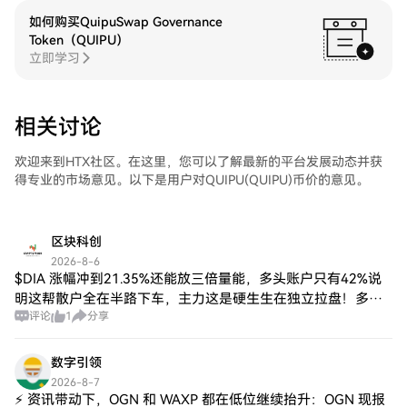
如何购买QuipuSwap Governance
Token（QUIPU）
立即学习
相关讨论
欢迎来到HTX社区。在这里，您可以了解最新的平台发展动态并获
得专业的市场意见。以下是用户对QUIPU(QUIPU)币价的意见。
区块科创
2026-8-6
$DIA 涨幅冲到21.35%还能放三倍量能，多头账户只有42%说
明这帮散户全在半路下车，主力这是硬生生在独立拉盘！多空
评论
1
分享
比0.72摆明了空头还在负隅顽抗，现价0.129根本不是顶，这波
逼空要直接把空头
数字引领
2026-8-7
⚡ 资讯带动下，OGN 和 WAXP 都在低位继续抬升：OGN 现报