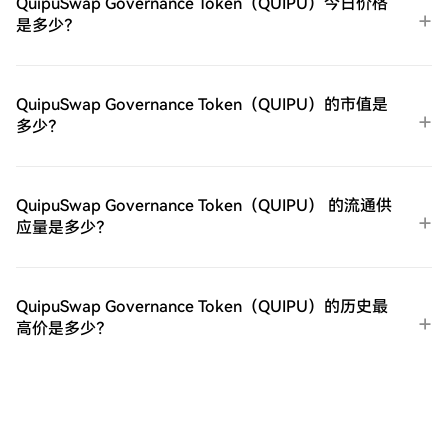
QuipuSwap Governance Token（QUIPU）今日价格
在HTX平台上直接与其他用户交易。HTX场
是多少？
外交易台（OTC）购买：为大量交易者提供
个性化服务和竞争性汇率。第三步：存储您
的GIGADEC（GIGADEV）购买完您的
GIGADEC（GIGADEV）后，将其存储在您的
QuipuSwap Governance Token（QUIPU）的市值是
HTX账户钱包中。您也可以通过区块链转账
多少？
将其发送到其他地方或者用于交易其他加密
货币。第四步：交易GIGADEC（GIGADEV）
在HTX的现货市场轻松交易
GIGADEC（GIGADEV)。访问您的账户，选
QuipuSwap Governance Token（QUIPU） 的流通供
择您的交易对，执行您的交易，并实时监
应量是多少？
控。HTX为初学者和经验丰富的交易者提供
了友好的用户体验。
QuipuSwap Governance Token（QUIPU）的历史最
高价是多少？