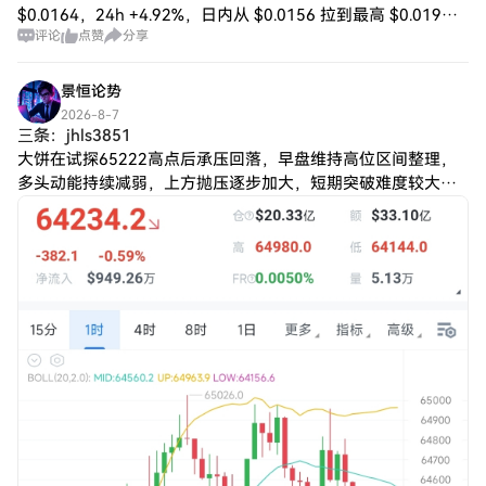
$0.0164，24h +4.92%，日内从 $0.0156 拉到最高 $0.019，
评论
点赞
分享
说明买盘对短线修复更积极；WAXP 现报 $
景恒论势
2026-8-7
三条：jhls3851
大饼在试探65222高点后承压回落，早盘维持高位区间整理，
多头动能持续减弱，上方抛压逐步加大，短期突破难度较大，
行情步入震荡修整阶段。 以太同步冲高至1927附近后同样上行
动力不足，走势紧随大饼，高位