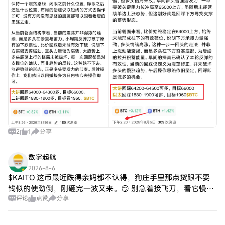
2
1
分享
数字起航
2026-8-6
$KAITO 这币最近跌得亲妈都不认得，狗庄手里那点货跟不要
钱似的使劲倒，刚砸完一波又来。😏 别急着接飞刀，看它慢慢
评论
点赞
分享
漏气不香吗？🤭 我反正搬好小板凳了。 {future}(KAITOUSDT)