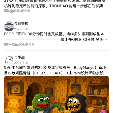
$TRX 的生态建设正在进入一个关键的加速期。从通缩的燃烧
机制到稳定币的前沿探索，TRONDAO 的每一步都在为长期价
5
点赞
分享
值蓄力。开发工具的完善、全球开发者的参与，以及透明的治
理机制，正在构筑一个无法复制
金融智构
2026-8-8
PEOPLE和FIL 30分钟同时金叉放量，均线多头排列刚成型🔥
════════════════════ 🔴 $PEOPLE 30分钟 多头信
评论
点赞
分享
号 ⚠️技术面：ADX30要发力了，可以进场。MACD的
币小超
2026-8-8
奶酪平台即将发射的250X战绩宝贝鳗鱼（BabyManyu）新项
目🧀🐸奶酪青蛙（CHEESE HEAD ）（由PePe设计师独家设
计）敬请关注！ 预售额度：40B （电报、推特、QQ、地推工
作室共计对