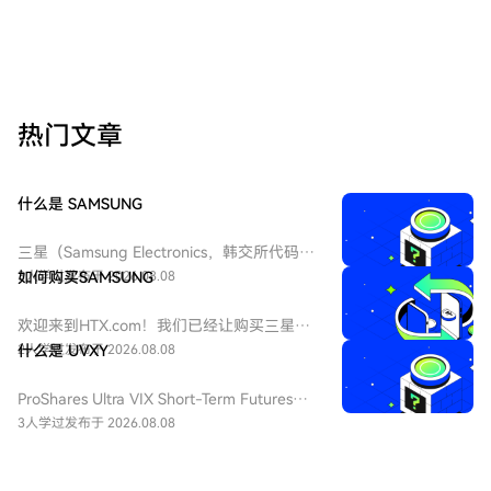
热门文章
什么是 SAMSUNG
三星（Samsung Electronics，韩交所代码：
005930，股票代码SAMSUNG），中文：三
3人学过
如何购买SAMSUNG
发布于 2026.08.08
星 三星电子是总部坐落于韩国水原的综合型
跨国科技巨头，在半导体、移动通信、消费
欢迎来到HTX.com！我们已经让购买三星
电子等多领域具备极强行业竞争力，位列全
（SAMSUNG）变得简单而便捷。跟随我们
2人学过
什么是 UVXY
发布于 2026.08.08
球头部存储芯片厂商。原生股票在韩交所挂
的逐步指南，放心开始您的加密货币之旅。
牌，依托GDR全球存托凭证实现跨境流通，
第一步：创建您的HTX账户使用您的电子邮
ProShares Ultra VIX Short-Term Futures
深度绑定全球半导体供应链与欧美资本市
件、手机号码注册一个免费账户在HTX上。
ETF（纽交所 Arca 代码：UVXY），中文：
3人学过
发布于 2026.08.08
场。
体验无忧的注册过程并解锁所有平台功能。
ProShares 两倍做多短期 VIX 期货ETF，该
立即注册第二步：前往买币页面，选择您的
ETF 为每日 2 倍杠杆做多 VIX 短期期货产
支付方式信用卡/借记卡购买：使用您的Visa
品，挂钩标普 500 短期波动率期货指数，该