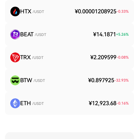
HTX
¥0.00001208925
-0.33
%
/USDT
BEAT
¥14.1871
+
5.26
%
/USDT
TRX
¥2.209599
-0.08
%
/USDT
BTW
¥0.897925
-32.93
%
/USDT
ETH
¥12,923.68
-0.16
%
/USDT