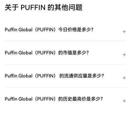
或Mastercard即时购买三星
基金通常用于在美股市场波动加剧或恐慌情
关于 PUFFIN 的其他问题
（SAMSUNG）。余额购买：使用您HTX账户
绪上升时进行短期对冲或投机。由于其杠杆
余额中的资金进行无缝交易。第三方购买：
特性和期货展期成本，它不适合长期持有。
探索诸如Google Pay或Apple Pay等流行支
付方法以增加便利性。C2C购买：在HTX平
Puffin Global（PUFFIN）今日价格是多少？
台上直接与其他用户交易。HTX场外交易台
（OTC）购买：为大量交易者提供个性化服
务和竞争性汇率。第三步：存储您的三星
（SAMSUNG）购买完您的三星
Puffin Global（PUFFIN）的市值是多少？
（SAMSUNG）后，将其存储在您的HTX账户
钱包中。您也可以通过区块链转账将其发送
到其他地方或者用于交易其他加密货币。第
四步：交易三星（SAMSUNG）在HTX的现货
Puffin Global（PUFFIN） 的流通供应量是多少？
市场轻松交易三星（SAMSUNG)。访问您的
账户，选择您的交易对，执行您的交易，并
实时监控。HTX为初学者和经验丰富的交易
者提供了友好的用户体验。
Puffin Global（PUFFIN）的历史最高价是多少？