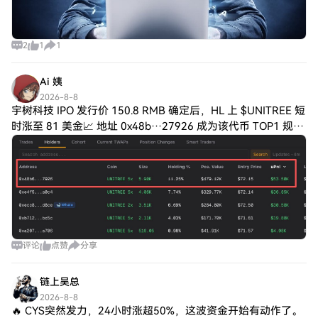
2
1
1
Ai 姨
2026-8-8
宇树科技 IPO 发行价 150.8 RMB 确定后，HL 上 $UNITREE 短
时涨至 81 美金📈 地址 0x48b…27926 成为该代币 TOP1 规模
头寸持有者（OI 占比 11.25%）
评论
点赞
分享
链上吴总
2026-8-8
🔥 CYS突然发力，24小时涨超50%，这波资金开始有动作了。