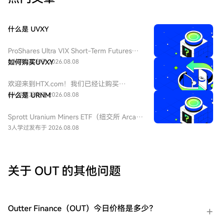
什么是 UVXY
ProShares Ultra VIX Short-Term Futures
ETF（纽交所 Arca 代码：UVXY），中文：
5人学过
如何购买UVXY
发布于 2026.08.08
ProShares 两倍做多短期 VIX 期货ETF，该
ETF 为每日 2 倍杠杆做多 VIX 短期期货产
欢迎来到HTX.com！我们已经让购买
品，挂钩标普 500 短期波动率期货指数，该
ProShares 两倍做多短期 VIX 期货
2人学过
什么是 URNM
发布于 2026.08.08
基金通常用于在美股市场波动加剧或恐慌情
ETF（UVXY）变得简单而便捷。跟随我们的
绪上升时进行短期对冲或投机。由于其杠杆
逐步指南，放心开始您的加密货币之旅。第
Sprott Uranium Miners ETF（纽交所 Arca
特性和期货展期成本，它不适合长期持有。
一步：创建您的HTX账户使用您的电子邮
代码：URNM），中文：无（bn无），传统
3人学过
发布于 2026.08.08
件、手机号码注册一个免费账户在HTX上。
券商叫：全球铀矿开采指数ETF，该 ETF 是
体验无忧的注册过程并解锁所有平台功能。
一款追踪北岸斯普罗特铀矿开采指数的交易
立即注册第二步：前往买币页面，选择您的
所交易基金，投资全球铀勘探、开采、实物
支付方式信用卡/借记卡购买：使用您的Visa
铀持有企业，受益全球清洁能源转型与核电
关于 OUT 的其他问题
或Mastercard即时购买ProShares 两倍做多
需求增长，是美股稀缺铀矿赛道投资工具。
短期 VIX 期货ETF（UVXY）。余额购买：使
用您HTX账户余额中的资金进行无缝交易。
第三方购买：探索诸如Google Pay或Apple
Outter Finance（OUT）今日价格是多少？
Pay等流行支付方法以增加便利性。C2C购