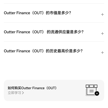
买：在HTX平台上直接与其他用户交易。
HTX场外交易台（OTC）购买：为大量交易
者提供个性化服务和竞争性汇率。第三步：
Outter Finance（OUT）的市值是多少？
存储您的ProShares 两倍做多短期 VIX 期货
ETF（UVXY）购买完您的ProShares 两倍做
多短期 VIX 期货ETF（UVXY）后，将其存储
在您的HTX账户钱包中。您也可以通过区块
Outter Finance（OUT） 的流通供应量是多少？
链转账将其发送到其他地方或者用于交易其
他加密货币。第四步：交易ProShares 两倍
做多短期 VIX 期货ETF（UVXY）在HTX的现
货市场轻松交易ProShares 两倍做多短期 VIX
Outter Finance（OUT）的历史最高价是多少？
期货ETF（UVXY)。访问您的账户，选择您的
交易对，执行您的交易，并实时监控。HTX
为初学者和经验丰富的交易者提供了友好的
用户体验。
如何购买Outter Finance（OUT）
立即学习