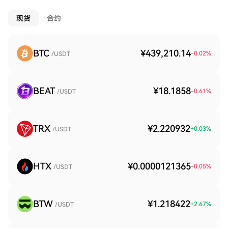
现货
合约
BTC
¥439,210.14
-0.02
%
/USDT
BEAT
¥18.1858
-0.61
%
/USDT
TRX
¥2.220932
+
0.03
%
/USDT
HTX
¥0.0000121365
-0.05
%
/USDT
BTW
¥1.218422
+
2.67
%
/USDT