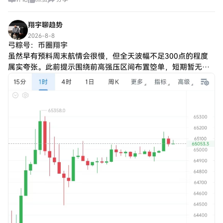
操盘大同小异，老朋友应该还在继续持有它的多单，因为他们
不会那么容易被影响。
翔宇聊趋势
2026-8-8
弓粽号：币圈翔宇
虽然早有预料周末航情会很慢，但全天波幅不足300点的程度
属实夸张。此前提示围绕前高强压区间布置箜单，短期暂无明
确破局动能，预计还要等到周一航情才会逐步走出方向、兑现
预期。 从当前磐面来看，大饼自低位反