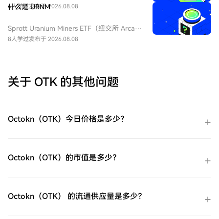
品，挂钩标普 500 短期波动率期货指数，该
ProShares 两倍做多短期 VIX 期货
6人学过
什么是 URNM
发布于 2026.08.08
基金通常用于在美股市场波动加剧或恐慌情
ETF（UVXY）变得简单而便捷。跟随我们的
绪上升时进行短期对冲或投机。由于其杠杆
逐步指南，放心开始您的加密货币之旅。第
Sprott Uranium Miners ETF（纽交所 Arca
特性和期货展期成本，它不适合长期持有。
一步：创建您的HTX账户使用您的电子邮
代码：URNM），中文：无（bn无），传统
8人学过
发布于 2026.08.08
件、手机号码注册一个免费账户在HTX上。
券商叫：全球铀矿开采指数ETF，该 ETF 是
体验无忧的注册过程并解锁所有平台功能。
一款追踪北岸斯普罗特铀矿开采指数的交易
立即注册第二步：前往买币页面，选择您的
所交易基金，投资全球铀勘探、开采、实物
支付方式信用卡/借记卡购买：使用您的Visa
铀持有企业，受益全球清洁能源转型与核电
关于 OTK 的其他问题
或Mastercard即时购买ProShares 两倍做多
需求增长，是美股稀缺铀矿赛道投资工具。
短期 VIX 期货ETF（UVXY）。余额购买：使
用您HTX账户余额中的资金进行无缝交易。
第三方购买：探索诸如Google Pay或Apple
Octokn（OTK）今日价格是多少？
Pay等流行支付方法以增加便利性。C2C购
买：在HTX平台上直接与其他用户交易。
HTX场外交易台（OTC）购买：为大量交易
者提供个性化服务和竞争性汇率。第三步：
Octokn（OTK）的市值是多少？
存储您的ProShares 两倍做多短期 VIX 期货
ETF（UVXY）购买完您的ProShares 两倍做
多短期 VIX 期货ETF（UVXY）后，将其存储
在您的HTX账户钱包中。您也可以通过区块
Octokn（OTK） 的流通供应量是多少？
链转账将其发送到其他地方或者用于交易其
他加密货币。第四步：交易ProShares 两倍