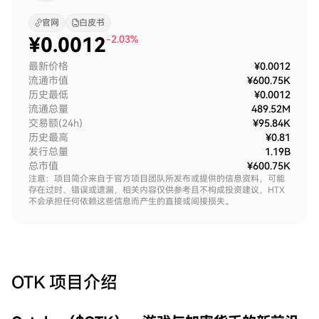
官网
白皮书
¥
0.0012
-2.03%
最新价格
¥0.0012
流通市值
¥600.75K
历史最低
¥0.0012
流通总量
489.52M
交易额(24h)
¥95.84K
历史最高
¥0.81
发行总量
1.19B
总市值
¥600.75K
注意：项目简介来自于官方项目团队所发布或提供的信息资料，可能
存在过时、错误或遗漏，相关内容仅供参考且不构成投资建议，HTX
不会承担任何依赖这些信息而产生的直接或间接损失。
OTK
项目介绍