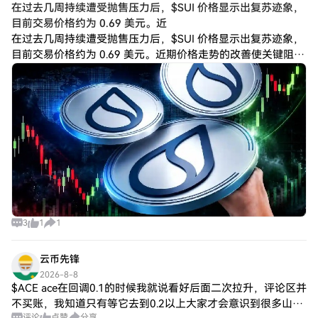
在过去几周持续​​遭受抛售压力后，$SUI 价格显示出复苏迹象，
目前交易价格约为 0.69 美元。近
在过去几周持续遭受抛售压力后，$SUI 价格显示出复苏迹象，
目前交易价格约为 0.69 美元。近期价格走势的改善使关键阻力
位重新成为关注焦点，多头正试图重新掌控局面并扭转整体下
跌趋势。 $SUI 面临
3
1
1
云币先锋
2026-8-8
$ACE ace在回调0.1的时候我就说看好后面二次拉升，评论区并
不买账，我知道只有等它去到0.2以上大家才会意识到很多山寨
评论
点赞
分享