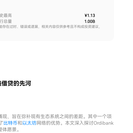
史最高
¥1.13
行总量
1.00B
能存在过时、错误或遗漏，相关内容仅供参考且不构成投资建议，
跨链借贷的先河
涌现，旨在弥补现有生态系统之间的差距。其中一个项
了
比特币
和
以太坊
网络的优势。本文深入探讨Ordibank
整体愿景。