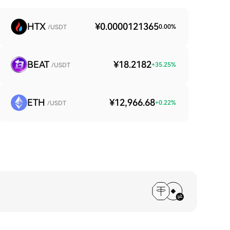
HTX
¥0.0000121365
0.00
%
/USDT
BEAT
¥18.2182
+
35.25
%
/USDT
ETH
¥12,966.68
+
0.22
%
/USDT