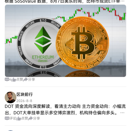
根据 SoSoValue 数据，8月7日美东时间，比特币现货ETF单日
合计净流入约9884万美元，接近1亿美元。 其中最猛的还是贝
莱德 IB
4
点赞
分享
区块前行
2026-8-8
DOT 资金流向深度解读，看清主力动向 主力资金动向：小幅流
出，DOT大单挂单显示多空博弈激烈，机构持仓偏向多头。 资
评论
点赞
分享
金是行情的发动机，当前资金流向持续走低，结合DOT当前上
涨趋势，短期大概率上涨延续