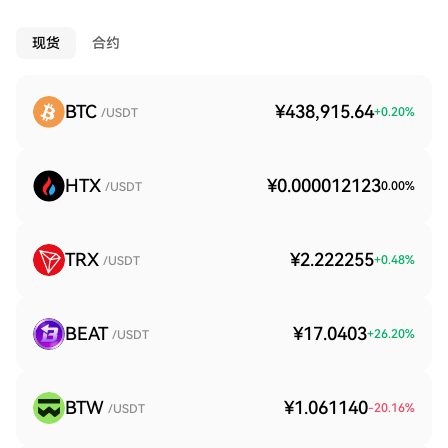
现货
合约
BTC
¥438,915.64
+
0.20
%
/USDT
HTX
¥0.000012123
0.00
%
/USDT
TRX
¥2.222255
+
0.48
%
/USDT
BEAT
¥17.0403
+
26.20
%
/USDT
BTW
¥1.061140
-20.16
%
/USDT