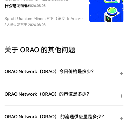
品，挂钩标普 500 短期波动率期货指数，该
ProShares 两倍做多短期 VIX 期货
3人学过
什么是 URNM
发布于 2026.08.08
基金通常用于在美股市场波动加剧或恐慌情
ETF（UVXY）变得简单而便捷。跟随我们的
绪上升时进行短期对冲或投机。由于其杠杆
逐步指南，放心开始您的加密货币之旅。第
Sprott Uranium Miners ETF（纽交所 Arca
特性和期货展期成本，它不适合长期持有。
一步：创建您的HTX账户使用您的电子邮
代码：URNM），中文：无（bn无），传统
3人学过
发布于 2026.08.08
件、手机号码注册一个免费账户在HTX上。
券商叫：全球铀矿开采指数ETF，该 ETF 是
体验无忧的注册过程并解锁所有平台功能。
一款追踪北岸斯普罗特铀矿开采指数的交易
立即注册第二步：前往买币页面，选择您的
所交易基金，投资全球铀勘探、开采、实物
支付方式信用卡/借记卡购买：使用您的Visa
铀持有企业，受益全球清洁能源转型与核电
关于 ORAO 的其他问题
或Mastercard即时购买ProShares 两倍做多
需求增长，是美股稀缺铀矿赛道投资工具。
短期 VIX 期货ETF（UVXY）。余额购买：使
用您HTX账户余额中的资金进行无缝交易。
第三方购买：探索诸如Google Pay或Apple
ORAO Network（ORAO）今日价格是多少？
Pay等流行支付方法以增加便利性。C2C购
买：在HTX平台上直接与其他用户交易。
HTX场外交易台（OTC）购买：为大量交易
者提供个性化服务和竞争性汇率。第三步：
ORAO Network（ORAO）的市值是多少？
存储您的ProShares 两倍做多短期 VIX 期货
ETF（UVXY）购买完您的ProShares 两倍做
多短期 VIX 期货ETF（UVXY）后，将其存储
在您的HTX账户钱包中。您也可以通过区块
ORAO Network（ORAO） 的流通供应量是多少？
链转账将其发送到其他地方或者用于交易其
他加密货币。第四步：交易ProShares 两倍