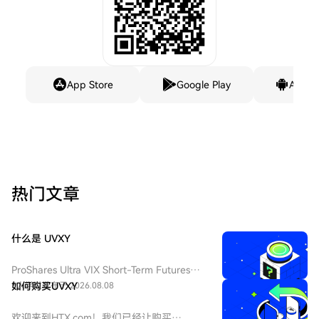
App Store
Google Play
Andro
热门文章
什么是 UVXY
ProShares Ultra VIX Short-Term Futures
ETF（纽交所 Arca 代码：UVXY），中文：
5人学过
如何购买UVXY
发布于 2026.08.08
ProShares 两倍做多短期 VIX 期货ETF，该
ETF 为每日 2 倍杠杆做多 VIX 短期期货产
欢迎来到HTX.com！我们已经让购买