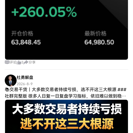
评论
3
分享
杜勇解盘
2026-8-9
📚交易干货｜大多数交易者持续亏损，逃不开这三大根源 ###
社群完整版 很多人日复一日复盘学习指标，依旧难以做到稳定
盈利。 阻碍大家盈利的，往往不是看不懂K线盘面，而是难以
规避的底层交易误区。 ①周期混