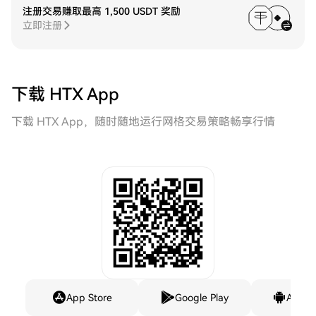
注册交易赚取最高 1,500 USDT 奖励
立即注册
下载 HTX App
下载 HTX App，随时随地运行网格交易策略畅享行情
App Store
Google Play
Andro