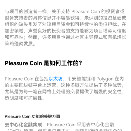
与项目的创造者一样，关于支持 Pleasure Coin 的投资者或
财务支持者的具体信息并不容易获得。未识别的投资基础或
组织的缺失引发了对该项目资金和可持续性的类似担忧。在
加密领域，声誉良好的投资者的支持能够为项目增添可信度
和可靠性；然而，许多项目也通过社区主导模式和有机增长
策略蓬勃发展。
Pleasure Coin 是如何工作的？
Pleasure Coin 在包括
以太坊
、币安智能链和 Polygon 在内
的主要区块链平台上运营。这种多链方法提供了多种优势，
尤其是为每一笔在网络上处理的交易提供了增强的安全性、
透明度和可扩展性。
Pleasure Coin 功能的关键方面
去中心化金融集成
：Pleasure Coin 采用去中心化金融