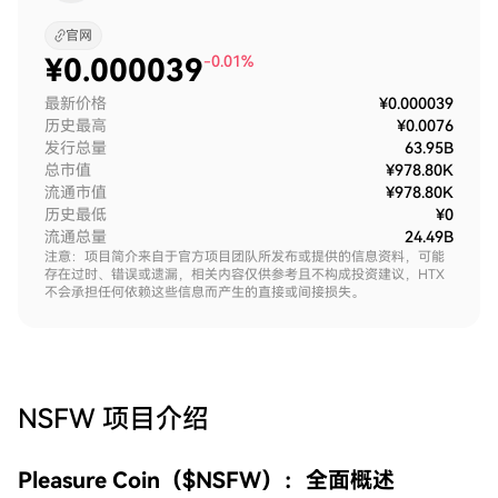
官网
¥
0.000039
-0.01%
最新价格
¥0.000039
历史最高
¥0.0076
发行总量
63.95B
总市值
¥978.80K
流通市值
¥978.80K
历史最低
¥0
流通总量
24.49B
注意：项目简介来自于官方项目团队所发布或提供的信息资料，可能
存在过时、错误或遗漏，相关内容仅供参考且不构成投资建议，HTX
不会承担任何依赖这些信息而产生的直接或间接损失。
NSFW
项目介绍
Pleasure Coin（$NSFW）：全面概述