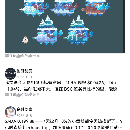
评论
点赞
分享
金链创变
2026-8-8
我觉得今天这组盘面挺有意思，MIRA 现报 $0.0426，24h
+1.04%，虽然涨幅不大，但在 BSC 这类弹性标的里，能稳着
评论
点赞
分享
走已经说明短线承接不差。XVS 现报 $2.74，24h +0.73
金融创富
2026-8-8
$ADA 0.199 空——7天拉升18%的小盘动能今天被掐断了，4
小时直接判exhausting，加速度瘫到0.17，0.20这道关口就是