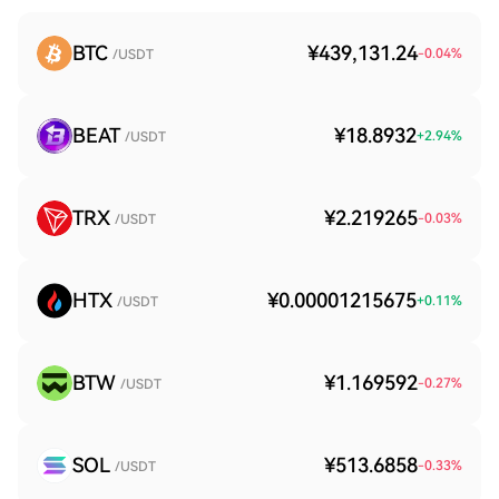
BTC
¥439,131.24
-0.04
%
/USDT
BEAT
¥18.8932
+
2.94
%
/USDT
TRX
¥2.219265
-0.03
%
/USDT
HTX
¥0.00001215675
+
0.11
%
/USDT
BTW
¥1.169592
-0.27
%
/USDT
SOL
¥513.6858
-0.33
%
/USDT