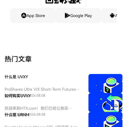
App Store
Google Play
Andro
热门文章
什么是 UVXY
ProShares Ultra VIX Short-Term Futures
ETF（纽交所 Arca 代码：UVXY），中文：
6人学过
如何购买UVXY
发布于 2026.08.08
ProShares 两倍做多短期 VIX 期货ETF，该
ETF 为每日 2 倍杠杆做多 VIX 短期期货产
欢迎来到HTX.com！我们已经让购买
品，挂钩标普 500 短期波动率期货指数，该
ProShares 两倍做多短期 VIX 期货
7人学过
什么是 URNM
发布于 2026.08.08
基金通常用于在美股市场波动加剧或恐慌情
ETF（UVXY）变得简单而便捷。跟随我们的
绪上升时进行短期对冲或投机。由于其杠杆
逐步指南，放心开始您的加密货币之旅。第