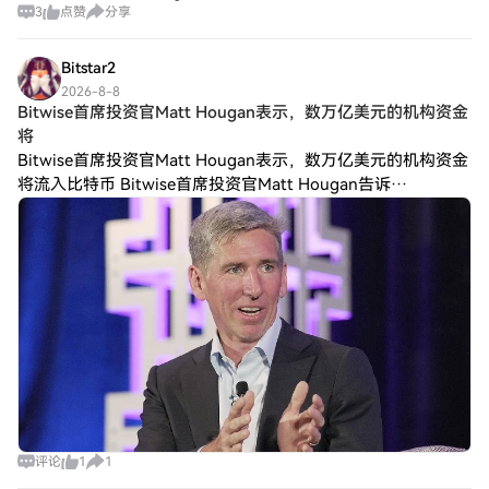
3
点赞
分享
分水岭。价格已经栽到MA20/50双线0.2脚底下，1小时4
Bitstar2
2026-8-8
Bitwise首席投资官Matt Hougan表示，数万亿美元的机构资金
将
Bitwise首席投资官Matt Hougan表示，数万亿美元的机构资金
将流入比特币 Bitwise首席投资官Matt Hougan告诉
CoinDesk，未来十年，随着财务顾问、家族办公室、养老基金
和
评论
1
1