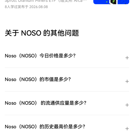
Sprott Uranium Miners ETF（纽交所 Arca
特性和期货展期成本，它不适合长期持有。
一步：创建您的HTX账户使用您的电子邮
代码：URNM），中文：无（bn无），传统
8人学过
发布于 2026.08.08
件、手机号码注册一个免费账户在HTX上。
券商叫：全球铀矿开采指数ETF，该 ETF 是
体验无忧的注册过程并解锁所有平台功能。
一款追踪北岸斯普罗特铀矿开采指数的交易
立即注册第二步：前往买币页面，选择您的
所交易基金，投资全球铀勘探、开采、实物
支付方式信用卡/借记卡购买：使用您的Visa
铀持有企业，受益全球清洁能源转型与核电
关于 NOSO 的其他问题
或Mastercard即时购买ProShares 两倍做多
需求增长，是美股稀缺铀矿赛道投资工具。
短期 VIX 期货ETF（UVXY）。余额购买：使
用您HTX账户余额中的资金进行无缝交易。
第三方购买：探索诸如Google Pay或Apple
Noso（NOSO）今日价格是多少？
Pay等流行支付方法以增加便利性。C2C购
买：在HTX平台上直接与其他用户交易。
HTX场外交易台（OTC）购买：为大量交易
者提供个性化服务和竞争性汇率。第三步：
Noso（NOSO）的市值是多少？
存储您的ProShares 两倍做多短期 VIX 期货
ETF（UVXY）购买完您的ProShares 两倍做
多短期 VIX 期货ETF（UVXY）后，将其存储
在您的HTX账户钱包中。您也可以通过区块
Noso（NOSO） 的流通供应量是多少？
链转账将其发送到其他地方或者用于交易其
他加密货币。第四步：交易ProShares 两倍
做多短期 VIX 期货ETF（UVXY）在HTX的现
货市场轻松交易ProShares 两倍做多短期 VIX
Noso（NOSO）的历史最高价是多少？
期货ETF（UVXY)。访问您的账户，选择您的