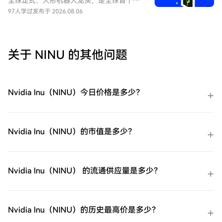
全球足式、人形机器人龙头，是全球首个大
电子邮件、手机号码注册一个免费账户在
规模商业化零售高性能四足机器人的企业。
97人学过
发布于 2026.08.06
HTX上。体验无忧的注册过程并解锁所有平
UNITREE 尚未正式上市（未 IPO），本合约
台功能。立即注册第二步：前往买币页面，
旨在对其股票进行市场化估值与价格发现。
选择您的支付方式信用卡/借记卡购买：使用
您的Visa或Mastercard即时购买
关于 NINU 的其他问题
GIGADEC（GIGADEV）。余额购买：使用您
HTX账户余额中的资金进行无缝交易。第三
方购买：探索诸如Google Pay或Apple Pay
等流行支付方法以增加便利性。C2C购买：
Nvidia Inu（NINU）今日价格是多少？
在HTX平台上直接与其他用户交易。HTX场
外交易台（OTC）购买：为大量交易者提供
个性化服务和竞争性汇率。第三步：存储您
的GIGADEC（GIGADEV）购买完您的
Nvidia Inu（NINU）的市值是多少？
GIGADEC（GIGADEV）后，将其存储在您的
HTX账户钱包中。您也可以通过区块链转账
将其发送到其他地方或者用于交易其他加密
货币。第四步：交易GIGADEC（GIGADEV）
Nvidia Inu（NINU） 的流通供应量是多少？
在HTX的现货市场轻松交易
GIGADEC（GIGADEV)。访问您的账户，选
择您的交易对，执行您的交易，并实时监
控。HTX为初学者和经验丰富的交易者提供
Nvidia Inu（NINU）的历史最高价是多少？
了友好的用户体验。