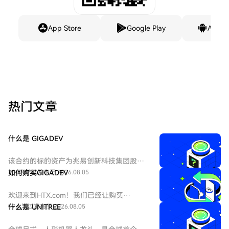
App Store
Google Play
Andro
热门文章
什么是 GIGADEV
该合约的标的资产为兆易创新科技集团股份
有限公司 - H股（HKEX：3986）。兆易创新
130人学过
如何购买GIGADEV
发布于 2026.08.05
科技集团股份有限公司是一家主要从事集成
电路的设计和研发的中国公司。
欢迎来到HTX.com！我们已经让购买
GIGADEC（GIGADEV）变得简单而便捷。跟
97人学过
什么是 UNITREE
发布于 2026.08.05
随我们的逐步指南，放心开始您的加密货币
之旅。第一步：创建您的HTX账户使用您的