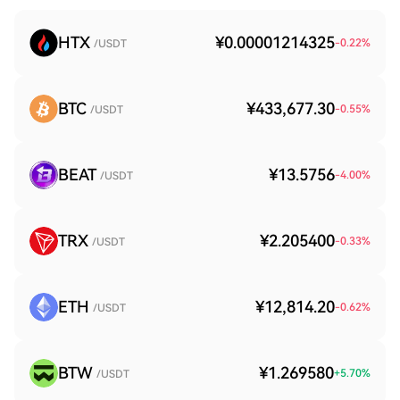
HTX
¥0.00001214325
-0.22
%
/USDT
BTC
¥433,677.30
-0.55
%
/USDT
BEAT
¥13.5756
-4.00
%
/USDT
TRX
¥2.205400
-0.33
%
/USDT
ETH
¥12,814.20
-0.62
%
/USDT
BTW
¥1.269580
+
5.70
%
/USDT