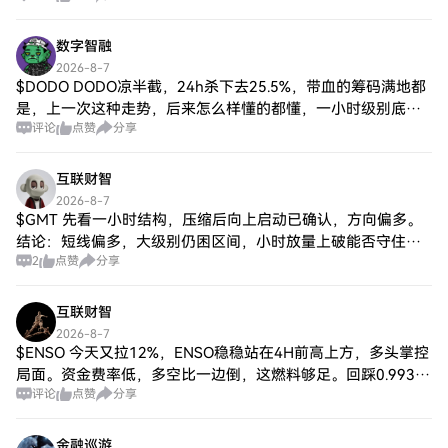
量固定6600万枚
数字智融
2026-8-7
$DODO DODO凉半截，24h杀下去25.5%，带血的筹码满地都
是，上一次这种走势，后来怎么样懂的都懂，一小时级别底背
评论
点赞
分享
离初现，恐慌盘杀得差不多了。坑挖好了，我先进去了。
互联财智
2026-8-7
$GMT 先看一小时结构，压缩后向上启动已确认，方向偏多。
结论：短线偏多，大级别仍困区间，小时放量上破能否守住边
2
点赞
分享
界，决定延续或回落。 理由：一小时波动收窄后向上离开区
间，成交量同步增加，成交量为平时
互联财智
2026-8-7
$ENSO 今天又拉12%，ENSO稳稳站在4H前高上方，多头掌控
局面。资金费率低，多空比一边倒，这燃料够足。回踩0.9938
评论
点赞
分享
可以补，上方先看1.0646，再看1.0896。万一跌破0.9786，止
损
金融巡游