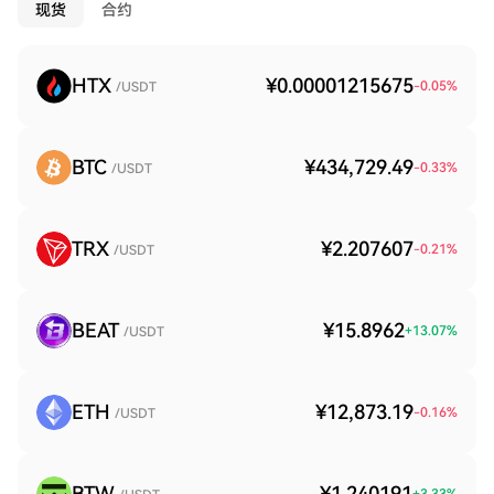
现货
合约
HTX
¥0.00001215675
-0.05
%
/USDT
BTC
¥434,729.49
-0.33
%
/USDT
TRX
¥2.207607
-0.21
%
/USDT
BEAT
¥15.8962
+
13.07
%
/USDT
ETH
¥12,873.19
-0.16
%
/USDT
BTW
¥1.240191