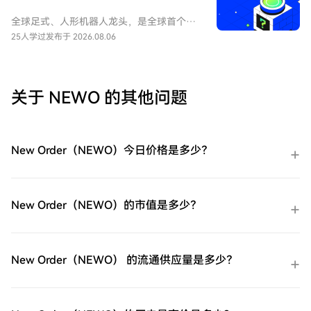
随我们的逐步指南，放心开始您的加密货币
之旅。第一步：创建您的HTX账户使用您的
全球足式、人形机器人龙头，是全球首个大
电子邮件、手机号码注册一个免费账户在
规模商业化零售高性能四足机器人的企业。
25人学过
发布于 2026.08.06
HTX上。体验无忧的注册过程并解锁所有平
UNITREE 尚未正式上市（未 IPO），本合约
台功能。立即注册第二步：前往买币页面，
旨在对其股票进行市场化估值与价格发现。
选择您的支付方式信用卡/借记卡购买：使用
您的Visa或Mastercard即时购买
关于 NEWO 的其他问题
GIGADEC（GIGADEV）。余额购买：使用您
HTX账户余额中的资金进行无缝交易。第三
方购买：探索诸如Google Pay或Apple Pay
等流行支付方法以增加便利性。C2C购买：
New Order（NEWO）今日价格是多少？
在HTX平台上直接与其他用户交易。HTX场
外交易台（OTC）购买：为大量交易者提供
个性化服务和竞争性汇率。第三步：存储您
的GIGADEC（GIGADEV）购买完您的
New Order（NEWO）的市值是多少？
GIGADEC（GIGADEV）后，将其存储在您的
HTX账户钱包中。您也可以通过区块链转账
将其发送到其他地方或者用于交易其他加密
货币。第四步：交易GIGADEC（GIGADEV）
New Order（NEWO） 的流通供应量是多少？
在HTX的现货市场轻松交易
GIGADEC（GIGADEV)。访问您的账户，选
择您的交易对，执行您的交易，并实时监
控。HTX为初学者和经验丰富的交易者提供