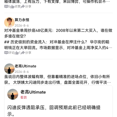
箱体震荡，上有压力，下有支撑，来回博弈，可操作机会不
5
点赞
分享
多，今晚建议休息，等行情走出来，目前走势观察，没有新的
资金流入，散户高位不接盘，低位不做空，基
算力永恒
2026-8-6
对冲基金单周抄底48亿美元：2008年以来第二大买入，谁在做
多谁在做空？
## 历史级别的资金流入：对冲基金在押注什么？ 华尔街的聪
明钱正在大举回流。市场数据显示，对冲基金上周净买入约48
评论
1
分享
亿美元美国股票，创2008年以来第二大单周买入规模；以标普
500指数总市值占比衡量，此
老高Ultimate
2026-8-6
虽说日内整体波幅有限，但靠着精准的进场点位，依旧小有所
获。 大饼姨太闪迪同步走出行情，盘面全面花开，行情平淡也
不用干等着，抓得住小段行情，积少也能成多。 不追求一夜爆
转，稳稳落代才是硬道理。黄金单日涨