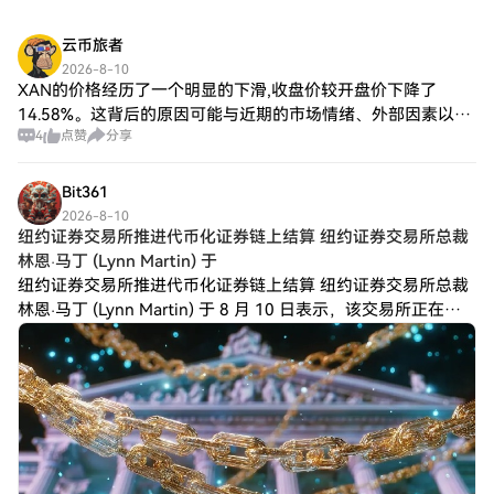
云币旅者
2026-8-10
XAN的价格经历了一个明显的下滑,收盘价较开盘价下降了
14.58%。这背后的原因可能与近期的市场情绪、外部因素以及
4
点赞
分享
项目本身的发展状况有关。 结合最近一则快讯,前以太坊基金会
成员Abbas Khan提到
Bit361
2026-8-10
纽约证券交易所推进代币化证券链上结算 纽约证券交易所总裁
林恩·马丁 (Lynn Martin) 于
纽约证券交易所推进代币化证券链上结算 纽约证券交易所总裁
林恩·马丁 (Lynn Martin) 于 8 月 10 日表示，该交易所正在继
续开发用于代币化证券链上结算的基础设施。此前数月，交易
所曾概述了