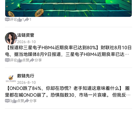
评论
1
1
法链资管
2026-8-10
【报道称三星电子HBM4近期良率已达到80%】财联社8月10日
电，据当地媒体8月9日报道，三星电子HBM4近期良率已达到
评论
点赞
分享
80%。半导体行业中，80%良率也被称作“黄金良率”，是一道
关键拐点。达到该良率
数链先行
2026-8-10
【ONDO跌了84%，你却在恐慌？老手知道这意味着什么】 圈
里都在喊ONDO崩了。恐惧指数30，市场一片哀嚎。 但我反而
3
点赞
分享
想问你一个问题：如果市场最恐慌的时候，恰恰是聪明钱最清
醒的时候呢？ 先说个现象。