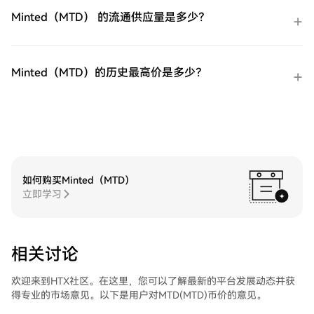
步：存储您的iShares 巴西 MSCI 指数
您的账户，选择您的交易对，执行您的交
ETF（EWZ）购买完您的iShares 巴西 MSCI
Minted（MTD） 的流通供应量是多少？
易，并实时监控。HTX为初学者和经验丰富
指数 ETF（EWZ）后，将其存储在您的HTX
的交易者提供了友好的用户体验。
账户钱包中。您也可以通过区块链转账将其
发送到其他地方或者用于交易其他加密货
币。第四步：交易iShares 巴西 MSCI 指数
Minted（MTD）的历史最高价是多少？
ETF（EWZ）在HTX的现货市场轻松交易
iShares 巴西 MSCI 指数 ETF（EWZ)。访问
您的账户，选择您的交易对，执行您的交
易，并实时监控。HTX为初学者和经验丰富
的交易者提供了友好的用户体验。
如何购买Minted（MTD）
立即学习
相关讨论
欢迎来到HTX社区。在这里，您可以了解最新的平台发展动态并获
得专业的市场意见。以下是用户对MTD(MTD)币价的意见。