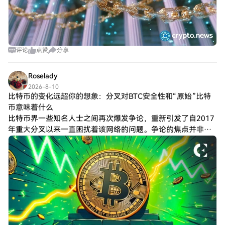
评论
点赞
分享
Roselady
2026-8-10
比特币的变化远超你的想象：分叉对BTC安全性和“原始”比特
币意味着什么
比特币界一些知名人士之间再次爆发争论，重新引发了自2017
年重大分叉以来一直困扰着该网络的问题。争论的焦点并非协
议是否发生了改变。多次升级虽然改变了交易处理、脚本编写
和验证机制，但并未更换挖矿算法。