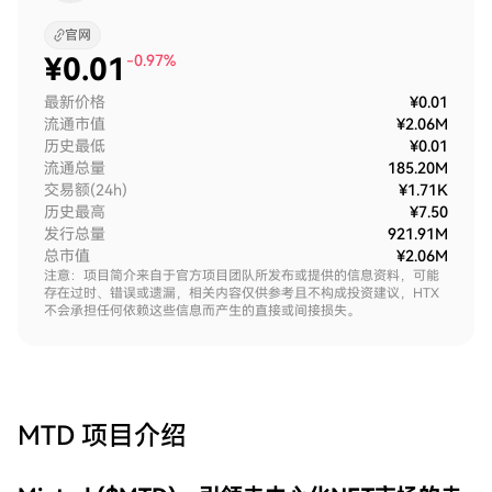
官网
¥
0.01
-0.97%
最新价格
¥0.01
流通市值
¥2.06M
历史最低
¥0.01
流通总量
185.20M
交易额(24h)
¥1.71K
历史最高
¥7.50
发行总量
921.91M
总市值
¥2.06M
注意：项目简介来自于官方项目团队所发布或提供的信息资料，可能
存在过时、错误或遗漏，相关内容仅供参考且不构成投资建议，HTX
不会承担任何依赖这些信息而产生的直接或间接损失。
MTD
项目介绍