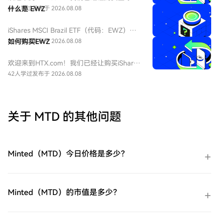
矿开采指数ETF（URNM）变得简单而便捷。
41人学过
什么是 EWZ
发布于 2026.08.08
跟随我们的逐步指南，放心开始您的加密货
币之旅。第一步：创建您的HTX账户使用您
iShares MSCI Brazil ETF（代码：EWZ），
的电子邮件、手机号码注册一个免费账户在
中文：iShares 巴西 MSCI 指数 ETF，该 ETF
39人学过
如何购买EWZ
发布于 2026.08.08
HTX上。体验无忧的注册过程并解锁所有平
由贝莱德（BlackRock）旗下的iShares发行
台功能。立即注册第二步：前往买币页面，
的交易所交易基金。该ETF在纽约证券交易所
欢迎来到HTX.com！我们已经让购买iShares
选择您的支付方式信用卡/借记卡购买：使用
（NYSE Arca）上市，旨在追踪MSCI Brazil
巴西 MSCI 指数 ETF（EWZ）变得简单而便
42人学过
发布于 2026.08.08
您的Visa或Mastercard即时购买全球铀矿开
25/50指数，为投资者提供对巴西股市约85%
捷。跟随我们的逐步指南，放心开始您的加
采指数ETF（URNM）。余额购买：使用您
的中大型股的投资敞口。其主要持股包括淡
密货币之旅。第一步：创建您的HTX账户使
HTX账户余额中的资金进行无缝交易。第三
水河谷（Vale）、Nu Holdings以及巴西石油
用您的电子邮件、手机号码注册一个免费账
方购买：探索诸如Google Pay或Apple Pay
公司（Petrobras）等。该基金成立于2000
户在HTX上。体验无忧的注册过程并解锁所
关于 MTD 的其他问题
等流行支付方法以增加便利性。C2C购买：
年，是衡量巴西市场表现的重要基准。
有平台功能。立即注册第二步：前往买币页
在HTX平台上直接与其他用户交易。HTX场
面，选择您的支付方式信用卡/借记卡购买：
外交易台（OTC）购买：为大量交易者提供
使用您的Visa或Mastercard即时购买iShares
个性化服务和竞争性汇率。第三步：存储您
巴西 MSCI 指数 ETF（EWZ）。余额购买：
Minted（MTD）今日价格是多少？
的全球铀矿开采指数ETF（URNM）购买完您
使用您HTX账户余额中的资金进行无缝交
的全球铀矿开采指数ETF（URNM）后，将其
易。第三方购买：探索诸如Google Pay或
存储在您的HTX账户钱包中。您也可以通过
Apple Pay等流行支付方法以增加便利性。
区块链转账将其发送到其他地方或者用于交
C2C购买：在HTX平台上直接与其他用户交
Minted（MTD）的市值是多少？
易其他加密货币。第四步：交易全球铀矿开
易。HTX场外交易台（OTC）购买：为大量
采指数ETF（URNM）在HTX的现货市场轻松
交易者提供个性化服务和竞争性汇率。第三
交易全球铀矿开采指数ETF（URNM)。访问