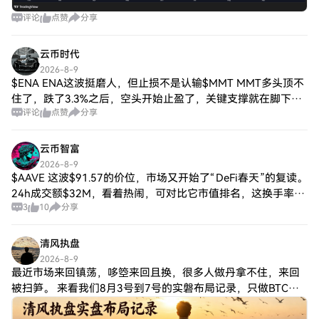
评论
点赞
分享
云币时代
2026-8-9
$ENA ENA这波挺磨人，但止损不是认输$MMT MMT多头顶不
住了，跌了3.3%之后，空头开始止盈了，关键支撑就在脚下，
评论
点赞
分享
砸不动了，这种机会一周也就一两次。这波洗盘，我选择不下
车。，是给利润让路。损
云币智富
2026-8-9
$AAVE 这波$91.57的价位，市场又开始了“DeFi春天”的复读。
24h成交额$32M，看着热闹，可对比它市值排名，这换手率低
3
10
分享
得可怜——主流币的体量，山寨币的流动性，本身就是个警
报。 先停一下，
清风执盘
2026-8-9
最近市场来回镇荡，哆箜来回且换，很多人做丹拿不住，来回
被扫笋。 来看我们8月3号到7号的实磐布局记录，只做BTC和
ETH主流中短线，不靠消息堵行情，全部看K线信号做判断。