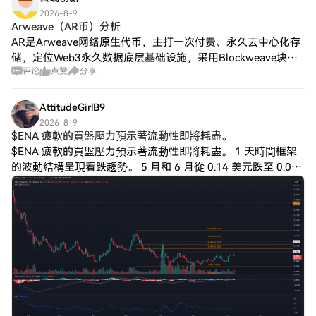
2026-8-9
Arweave（AR币）分析
AR是Arweave网络原生代币，主打一次付费、永久去中心化存
储，定位Web3永久数据底层基础设施，采用Blockweave块织
评论
点赞
分享
架构+访问证明共识，存储费用进入捐赠基金，长期激励节点持
续保存数据。 前
AttitudeGirlB9
2026-8-9
$ENA 疲軟的買盤壓力預示著流動性即將耗盡。
$ENA 疲軟的買盤壓力預示著流動性即將耗盡。 1 天時間框架
的波動結構呈現看跌趨勢。 5 月和 6 月從 0.14 美元跌至 0.07
美元的趨勢就體現了這種結構。此輪下跌中的斐波那契回檔位
（橘色）