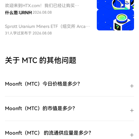
ETF 为每日 2 倍杠杆做多 VIX 短期期货产
欢迎来到HTX.com！我们已经让购买
品，挂钩标普 500 短期波动率期货指数，该
ProShares 两倍做多短期 VIX 期货
25人学过
什么是 URNM
发布于 2026.08.08
基金通常用于在美股市场波动加剧或恐慌情
ETF（UVXY）变得简单而便捷。跟随我们的
绪上升时进行短期对冲或投机。由于其杠杆
逐步指南，放心开始您的加密货币之旅。第
Sprott Uranium Miners ETF（纽交所 Arca
特性和期货展期成本，它不适合长期持有。
一步：创建您的HTX账户使用您的电子邮
代码：URNM），中文：无（bn无），传统
31人学过
发布于 2026.08.08
件、手机号码注册一个免费账户在HTX上。
券商叫：全球铀矿开采指数ETF，该 ETF 是
体验无忧的注册过程并解锁所有平台功能。
一款追踪北岸斯普罗特铀矿开采指数的交易
立即注册第二步：前往买币页面，选择您的
所交易基金，投资全球铀勘探、开采、实物
支付方式信用卡/借记卡购买：使用您的Visa
铀持有企业，受益全球清洁能源转型与核电
关于 MTC 的其他问题
或Mastercard即时购买ProShares 两倍做多
需求增长，是美股稀缺铀矿赛道投资工具。
短期 VIX 期货ETF（UVXY）。余额购买：使
用您HTX账户余额中的资金进行无缝交易。
第三方购买：探索诸如Google Pay或Apple
Moonft（MTC）今日价格是多少？
Pay等流行支付方法以增加便利性。C2C购
买：在HTX平台上直接与其他用户交易。
HTX场外交易台（OTC）购买：为大量交易
者提供个性化服务和竞争性汇率。第三步：
Moonft（MTC）的市值是多少？
存储您的ProShares 两倍做多短期 VIX 期货
ETF（UVXY）购买完您的ProShares 两倍做
多短期 VIX 期货ETF（UVXY）后，将其存储
在您的HTX账户钱包中。您也可以通过区块
Moonft（MTC） 的流通供应量是多少？
链转账将其发送到其他地方或者用于交易其