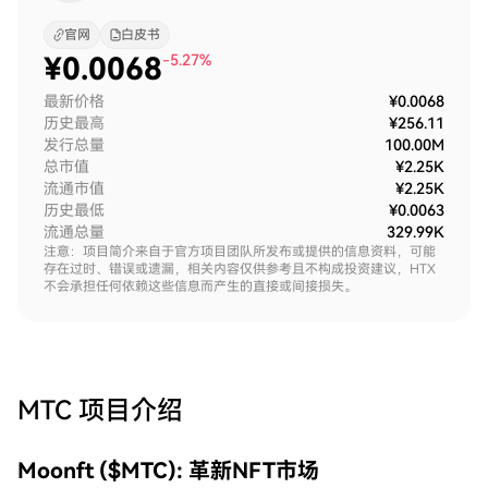
官网
白皮书
¥
0.0068
-5.27%
最新价格
¥0.0068
历史最高
¥256.11
发行总量
100.00M
总市值
¥2.25K
流通市值
¥2.25K
历史最低
¥0.0063
流通总量
329.99K
注意：项目简介来自于官方项目团队所发布或提供的信息资料，可能
存在过时、错误或遗漏，相关内容仅供参考且不构成投资建议，HTX
不会承担任何依赖这些信息而产生的直接或间接损失。
MTC
项目介绍
Moonft ($MTC): 革新NFT市场