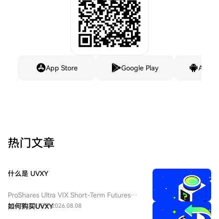
App Store
Google Play
Andro
热门文章
什么是 UVXY
ProShares Ultra VIX Short-Term Futures
ETF（纽交所 Arca 代码：UVXY），中文：
25人学过
如何购买UVXY
发布于 2026.08.08
ProShares 两倍做多短期 VIX 期货ETF，该