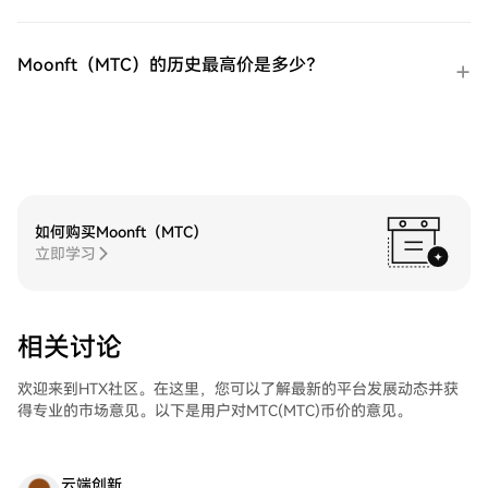
他加密货币。第四步：交易ProShares 两倍
做多短期 VIX 期货ETF（UVXY）在HTX的现
货市场轻松交易ProShares 两倍做多短期 VIX
Moonft（MTC）的历史最高价是多少？
期货ETF（UVXY)。访问您的账户，选择您的
交易对，执行您的交易，并实时监控。HTX
为初学者和经验丰富的交易者提供了友好的
用户体验。
如何购买Moonft（MTC）
立即学习
相关讨论
欢迎来到HTX社区。在这里，您可以了解最新的平台发展动态并获
得专业的市场意见。以下是用户对MTC(MTC)币价的意见。
云端创新