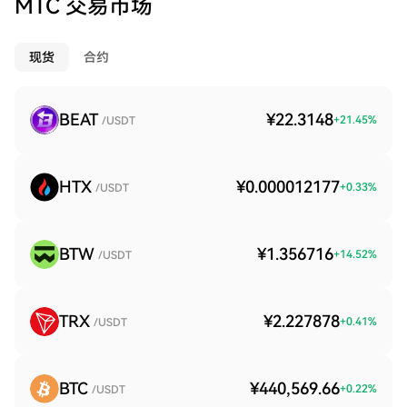
MTC 交易市场
现货
合约
BEAT
¥22.3148
+
21.45
%
/USDT
HTX
¥0.000012177
+
0.33
%
/USDT
BTW
¥1.356716
+
14.52
%
/USDT
TRX
¥2.227878
+
0.41
%
/USDT
BTC
¥440,569.66
+
0.22
%
/USDT