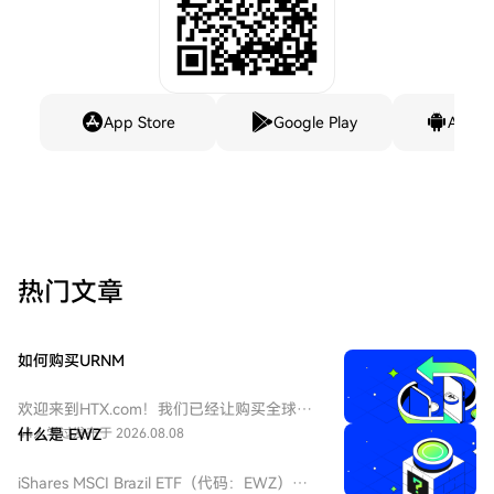
App Store
Google Play
Andro
热门文章
如何购买URNM
欢迎来到HTX.com！我们已经让购买全球铀
矿开采指数ETF（URNM）变得简单而便捷。
44人学过
什么是 EWZ
发布于 2026.08.08
跟随我们的逐步指南，放心开始您的加密货
币之旅。第一步：创建您的HTX账户使用您
iShares MSCI Brazil ETF（代码：EWZ），