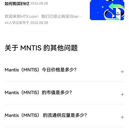
的电子邮件、手机号码注册一个免费账户在
中文：iShares 巴西 MSCI 指数 ETF，该 ETF
39人学过
如何购买EWZ
发布于 2026.08.08
HTX上。体验无忧的注册过程并解锁所有平
由贝莱德（BlackRock）旗下的iShares发行
台功能。立即注册第二步：前往买币页面，
的交易所交易基金。该ETF在纽约证券交易所
欢迎来到HTX.com！我们已经让购买iShares
选择您的支付方式信用卡/借记卡购买：使用
（NYSE Arca）上市，旨在追踪MSCI Brazil
巴西 MSCI 指数 ETF（EWZ）变得简单而便
44人学过
发布于 2026.08.08
您的Visa或Mastercard即时购买全球铀矿开
25/50指数，为投资者提供对巴西股市约85%
捷。跟随我们的逐步指南，放心开始您的加
采指数ETF（URNM）。余额购买：使用您
的中大型股的投资敞口。其主要持股包括淡
密货币之旅。第一步：创建您的HTX账户使
HTX账户余额中的资金进行无缝交易。第三
水河谷（Vale）、Nu Holdings以及巴西石油
用您的电子邮件、手机号码注册一个免费账
方购买：探索诸如Google Pay或Apple Pay
公司（Petrobras）等。该基金成立于2000
户在HTX上。体验无忧的注册过程并解锁所
关于 MNTIS 的其他问题
等流行支付方法以增加便利性。C2C购买：
年，是衡量巴西市场表现的重要基准。
有平台功能。立即注册第二步：前往买币页
在HTX平台上直接与其他用户交易。HTX场
面，选择您的支付方式信用卡/借记卡购买：
外交易台（OTC）购买：为大量交易者提供
使用您的Visa或Mastercard即时购买iShares
个性化服务和竞争性汇率。第三步：存储您
巴西 MSCI 指数 ETF（EWZ）。余额购买：
Mantis（MNTIS）今日价格是多少？
的全球铀矿开采指数ETF（URNM）购买完您
使用您HTX账户余额中的资金进行无缝交
的全球铀矿开采指数ETF（URNM）后，将其
易。第三方购买：探索诸如Google Pay或
存储在您的HTX账户钱包中。您也可以通过
Apple Pay等流行支付方法以增加便利性。
区块链转账将其发送到其他地方或者用于交
C2C购买：在HTX平台上直接与其他用户交
Mantis（MNTIS）的市值是多少？
易其他加密货币。第四步：交易全球铀矿开
易。HTX场外交易台（OTC）购买：为大量
采指数ETF（URNM）在HTX的现货市场轻松
交易者提供个性化服务和竞争性汇率。第三
交易全球铀矿开采指数ETF（URNM)。访问
步：存储您的iShares 巴西 MSCI 指数
您的账户，选择您的交易对，执行您的交
ETF（EWZ）购买完您的iShares 巴西 MSCI
Mantis（MNTIS） 的流通供应量是多少？
易，并实时监控。HTX为初学者和经验丰富
指数 ETF（EWZ）后，将其存储在您的HTX
的交易者提供了友好的用户体验。
账户钱包中。您也可以通过区块链转账将其