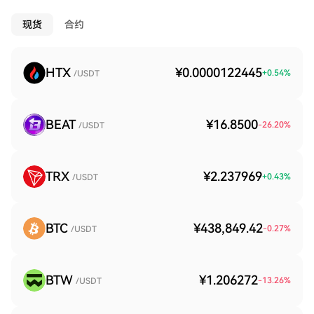
现货
合约
HTX
¥0.0000122445
+
0.54
%
/USDT
BEAT
¥16.8500
-26.20
%
/USDT
TRX
¥2.237969
+
0.43
%
/USDT
BTC
¥438,849.42
-0.27
%
/USDT
BTW
¥1.206272
-13.26
%
/USDT