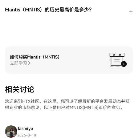
发送到其他地方或者用于交易其他加密货
币。第四步：交易iShares 巴西 MSCI 指数
Mantis（MNTIS）的历史最高价是多少？
ETF（EWZ）在HTX的现货市场轻松交易
iShares 巴西 MSCI 指数 ETF（EWZ)。访问
您的账户，选择您的交易对，执行您的交
易，并实时监控。HTX为初学者和经验丰富
的交易者提供了友好的用户体验。
如何购买Mantis（MNTIS）
立即学习
相关讨论
欢迎来到HTX社区。在这里，您可以了解最新的平台发展动态并获
得专业的市场意见。以下是用户对MNTIS(MNTIS)币价的意见。
Tasmiya
2026-8-10