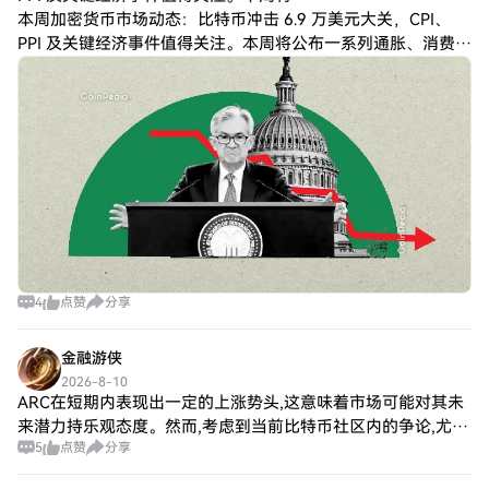
本周加密货币市场动态：比特币冲击 6.9 万美元大关，CPI、
PPI 及关键经济事件值得关注。本周将公布一系列通胀、消费者
和能源数据，这些数据可能会影响风险资产和加密货币的价
格。比特币正逼近关键阻力位
4
点赞
分享
金融游侠
2026-8-10
ARC在短期内表现出一定的上涨势头,这意味着市场可能对其未
来潜力持乐观态度。然而,考虑到当前比特币社区内的争论,尤其
5
点赞
分享
是对新的提案和开发者的审视,投资者在制定买入或卖出决策时
需谨慎。 买入策略 价格回调