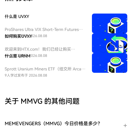
什么是 UVXY
ProShares Ultra VIX Short-Term Futures
ETF（纽交所 Arca 代码：UVXY），中文：
8人学过
如何购买UVXY
发布于 2026.08.08
ProShares 两倍做多短期 VIX 期货ETF，该
ETF 为每日 2 倍杠杆做多 VIX 短期期货产
欢迎来到HTX.com！我们已经让购买
品，挂钩标普 500 短期波动率期货指数，该
ProShares 两倍做多短期 VIX 期货
9人学过
什么是 URNM
发布于 2026.08.08
基金通常用于在美股市场波动加剧或恐慌情
ETF（UVXY）变得简单而便捷。跟随我们的
绪上升时进行短期对冲或投机。由于其杠杆
逐步指南，放心开始您的加密货币之旅。第
Sprott Uranium Miners ETF（纽交所 Arca
特性和期货展期成本，它不适合长期持有。
一步：创建您的HTX账户使用您的电子邮
代码：URNM），中文：无（bn无），传统
9人学过
发布于 2026.08.08
件、手机号码注册一个免费账户在HTX上。
券商叫：全球铀矿开采指数ETF，该 ETF 是
体验无忧的注册过程并解锁所有平台功能。
一款追踪北岸斯普罗特铀矿开采指数的交易
立即注册第二步：前往买币页面，选择您的
所交易基金，投资全球铀勘探、开采、实物
支付方式信用卡/借记卡购买：使用您的Visa
铀持有企业，受益全球清洁能源转型与核电
关于 MMVG 的其他问题
或Mastercard即时购买ProShares 两倍做多
需求增长，是美股稀缺铀矿赛道投资工具。
短期 VIX 期货ETF（UVXY）。余额购买：使
用您HTX账户余额中的资金进行无缝交易。
第三方购买：探索诸如Google Pay或Apple
MEMEVENGERS（MMVG）今日价格是多少？
Pay等流行支付方法以增加便利性。C2C购
买：在HTX平台上直接与其他用户交易。