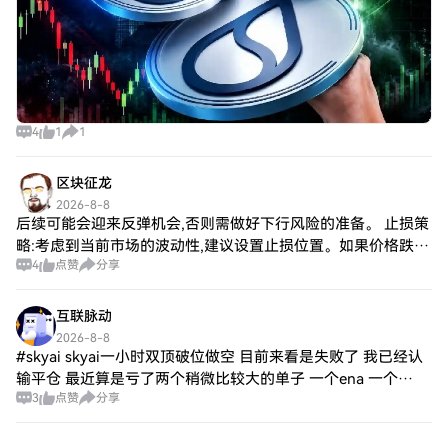
4
1
1
区块征龙
2026-8-8
后续可能会迎来反弹机会,否则需做好下行风险的准备。 止损策
略:考虑到当前市场的波动性,建议设置止损位置。如果价格跌破
4
点赞
分享
2330,可以考虑减仓或平仓以降低损失。 适时建仓:若市场情绪
好转并且有反弹信号,建
互联脉动
2026-8-8
#skyai skyai一小时双顶破位做空 目前来看是失败了 我已经认
输平仓 最近算是亏了两个稍微比较大的单子 一个ena 一个
3
点赞
分享
skyai 这两个月赚的钱都回撤了 还好本金还在 但是我还是感觉
有点对不