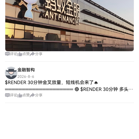
建立透明的代币分配模型并深入参与其社
区，Mfercoin在拥挤的数字资产市场中独树
一帜。无论您是投资者、NFT爱好者，还是
好奇的新手，Mfercoin都体现了一个值得探
索的愿景，因为web3宇宙继续扩展。
评论
点赞
分享
金融智构
2026-8-6
$RENDER 30分钟金叉放量，短线机会来了🔥
════════════════════ 🔴 $RENDER 30分钟 多头信
评论
点赞
分享
号 ⚠️技术面：ADX(33)走明显趋势，MACD金叉站上零轴转多
了，均