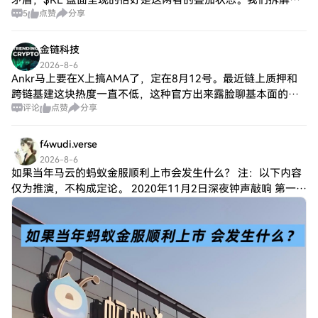
矛盾，$RE 盘面呈现的恰好是这两者的叠加状态。我们拆解短
Mfercoin（$MFER）倡议正式宣布，承诺通
5
点赞
分享
周期量能结构，价格在区间内反复测试但低点不断抬高，这是
过固定的代币供应量来实现稳定。 2024年3
典型的资金吸筹痕迹。波动率被压缩
月：该项目引起显著关注，达到加密货币的
金链科技
历史最高价格。 2024年9月：该代币记录了
2026-8-6
历史最低价格，遵循加密货币市场常见的自
Ankr马上要在X上搞AMA了，定在8月12号。最近链上质押和
然起伏。 该时间线突显了塑造Mfercoin身份
跨链基建这块热度一直不低，这种官方出来露脸聊基本面的动
及其社区的里程碑。 Mfercoin（$MFER）的
评论
点赞
分享
作，往往就是准备搞点新叙事或者发点利好预热。 行情这块我
关键点 固定供应：Mfercoin的总供应量上限
看得很准，这种活动前通常会有
为10亿个代币，确保未来不会再创造额外代
币。 透明分配：80%的代币整合在流动性池
f4wudi.verse
中，而20%则在早期采用者和Mfer生态系统
2026-8-6
参与者之间共享。 社区金库：社区金库持有
如果当年马云的蚂蚁金服顺利上市会发生什么？ 注：以下内容
约210 ETH，代表了Mfer社区的集体投资和
仅为推演，不构成定论。 2020年11月2日深夜钟声敲响 第一
未来潜力。 NFT集成：Mfercoin项目与
天： 2.1万亿市值瞬间激活，公司内部 1 万多名员工持有大量
MFERS NFT艺术系列紧密相连，提高了其对
股权激励，人均收益可
收藏家和加密爱好者的吸引力。 有远见的创
造者：sartoshi作为创造者的愿景为该项目奠
定了基础，确保其始终忠于社区建设的使
命。 结论 Mfercoin（$MFER）是加密货币
领域创新和社区精神的证明。专注于连接性
和艺术表达，它在传统加密货币使用和快速
发展的NFT世界之间架起了一座桥梁。通过