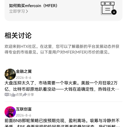
稳定性，而剩余的20%则在早期Mfers中分
如何购买mfercoin（MFER）
配，作为对他们对项目信任的奖励。这说明
立即学习
了一个以社区为中心的方法，优先考虑可用
性和可接触性，而非投机性利润。
Mfercoin（$MFER）是如何运作的？
Mfercoin作为一个专为Mfers设计的点对点电
相关讨论
子系统进行运作。其最显著的特征之一是承
诺固定供应量为10亿个代币，创造稀缺性，
欢迎来到HTX社区。在这里，您可以了解最新的平台发展动态并获
并可能随着时间的推移而增加价值。该项目
得专业的市场意见。以下是用户对MFER(MFER)币价的意见。
在其代币分配模型中强调透明度。根据说
明，80%的总供应量已经与以太坊（ETH）
挂钩，以创造流动性，从而在去中心化交易
所上实现高效交易。 剩余的20%在Mfer生态
金融之翼
系统中发挥多重作用，包括对NFT持有者、
2026-8-6
合作艺术家的奖励以及对社区金库的贡献。
大盘压抑太久了，市场需要一个导火索。美股一个月狂吸2万
社区金库的价值约为210 ETH，代表了Mfer
亿，比特币却原地趴着没动——大钱在追确定性，热钱往大型
社区管理的重要集体资产，为项目开发、社
3
点赞
分享
科技股跑，加密这边冷冷清清。但越是这种时候，还愿意留在
区倡议和未来持有者的奖励提供了财务资
币圈、握着一个小标的的人，靠的已经不是
源。 Mfercoin（$MFER）的时间线 要理解
互联创富
Mfercoin的发展，回顾其时间线中的重要里
程碑是非常有帮助的： 2021年11月：
2026-8-6
前面BNB那轮策略已按预期兑现，盈利离场。吸筹与冷静并不
MFERS NFT项目推出，包含10,000个独特作
品并在CC0许可证下发布。 2024年：