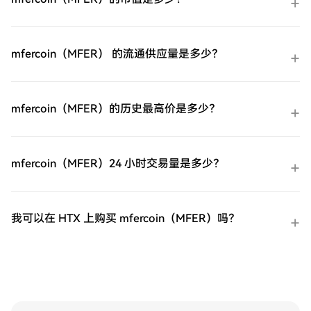
mfercoin（MFER）后，将其存储在您的HTX
界中，将其定位为一种稳定的货币。除了作
账户钱包中。您也可以通过区块链转账将其
为迷因币的身份外，Mfercoin还允许持有者
发送到其他地方或者用于交易其他加密货
直接参与sartoshi的NFT艺术项目MFERS，该
币。第四步：交易mfercoin（MFER）在HTX
项目包含在2021年11月根据CC0许可证推出
mfercoin（MFER） 的流通供应量是多少？
的现货市场轻松交易mfercoin（MFER)。访
的10,000个独特作品。 Mfercoin旨在创建一
问您的账户，选择您的交易对，执行您的交
个点对点电子系统，使Mfers——当前和未来
易，并实时监控。HTX为初学者和经验丰富
的加密货币社区成员——能够无缝连接和交
的交易者提供了友好的用户体验。
易。该项目体现了大多数web3倡议所基于的
mfercoin（MFER）的历史最高价是多少？
去中心化和数字所有权的精神。
Mfercoin（$MFER）的创造者 Mfercoin的核
心是其创造者sartoshi。他因推出MFERS
NFT项目而闻名，sartoshi为Mfercoin奠定了
mfercoin（MFER）24 小时交易量是多少？
基础，将艺术和社区精神融入加密货币的结
构中。他在NFT领域的贡献引起了广泛关
注，使Mfercoin能够建立一个与艺术家和加
我可以在 HTX 上购买 mfercoin（MFER）吗？
密爱好者都能产生共鸣的叙事。
Mfercoin（$MFER）的投资者 关于Mfercoin
特定投资者的信息相对较少。该项目的白皮
书声明，未向网红或宣传人物分配任何
Mfercoin。这一决定强调了致力于通过社区
兴趣而非市场炒作来实现有机增长的承诺。
大约80%的Mfercoin被投入流动性池以增强