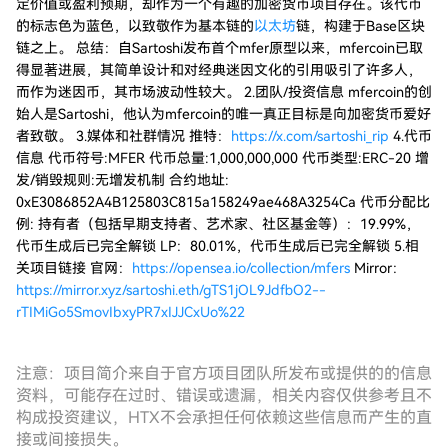
定价值或盈利预期，却作为一个有趣的加密货币项目存在。该代币
的标志色为蓝色，以致敬作为基本链的
以太坊
链，构建于Base区块
链之上。 总结：自Sartoshi发布首个mfer原型以来，mfercoin已取
得显著进展，其简单设计和对经典迷因文化的引用吸引了许多人，
而作为迷因币，其市场波动性较大。 2.团队/投资信息 mfercoin的创
始人是Sartoshi，他认为mfercoin的唯一真正目标是向加密货币爱好
者致敬。 3.媒体和社群情况 推特：
https://x.com/sartoshi_rip
4.代币
信息 代币符号:MFER 代币总量:1,000,000,000 代币类型:ERC-20 增
发/销毁规则:无增发机制 合约地址:
0xE3086852A4B125803C815a158249ae468A3254Ca 代币分配比
例: 持有者（包括早期支持者、艺术家、社区基金等）：19.99%，
代币生成后已完全解锁 LP：80.01%，代币生成后已完全解锁 5.相
关项目链接 官网：
https://opensea.io/collection/mfers
Mirror：
https://mirror.xyz/sartoshi.eth/gTS1jOL9JdfbO2--
rTIMiGo5SmovIbxyPR7xIJJCxUo%22
注意：项目简介来自于官方项目团队所发布或提供的的信息
资料，可能存在过时、错误或遗漏，相关内容仅供参考且不
构成投资建议，HTX不会承担任何依赖这些信息而产生的直
接或间接损失。