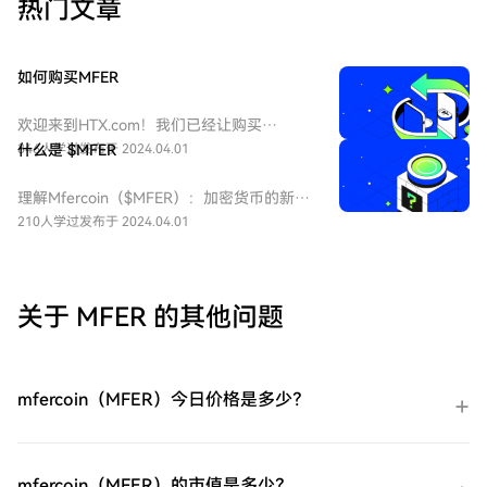
热门文章
如何购买MFER
欢迎来到HTX.com！我们已经让购买
mfercoin（MFER）变得简单而便捷。跟随我
346人学过
什么是 $MFER
发布于 2024.04.01
们的逐步指南，放心开始您的加密货币之
旅。第一步：创建您的HTX账户使用您的电
理解Mfercoin（$MFER）：加密货币的新维
子邮件、手机号码注册一个免费账户在HTX
度 Mfercoin（$MFER）简介 在不断发展的
210人学过
发布于 2024.04.01
上。体验无忧的注册过程并解锁所有平台功
加密货币领域，迷因币因其新颖性和文化相
能。立即注册第二步：前往买币页面，选择
关性而吸引了广泛关注。
您的支付方式信用卡/借记卡购买：使用您的
Mfercoin（$MFER）就是其中一位新兴参与
Visa或Mastercard即时购买
者，该项目旨在在更广泛的web3生态系统中
关于 MFER 的其他问题
mfercoin（MFER）。余额购买：使用您HTX
定义一个独特的空间。Mfercoin不仅仅是另
账户余额中的资金进行无缝交易。第三方购
一种迷因币，而是Mfers的连接者：那些在加
买：探索诸如Google Pay或Apple Pay等流
密旅程中开辟道路的人，以及那些将加入这
行支付方法以增加便利性。C2C购买：在
个蓬勃发展的社区的无数个体。 什么是
mfercoin（MFER）今日价格是多少？
HTX平台上直接与其他用户交易。HTX场外
Mfercoin（$MFER）？ Mfercoin是一种建立
交易台（OTC）购买：为大量交易者提供个
在Base Chain上的加密货币，目标明确：为
性化服务和竞争性汇率。第三步：存储您的
热爱者和投资者创造一个社区。它的总供应
mfercoin（MFER）购买完您的
量为10亿个代币，在高度波动的数字资产世
mfercoin（MFER）的市值是多少？