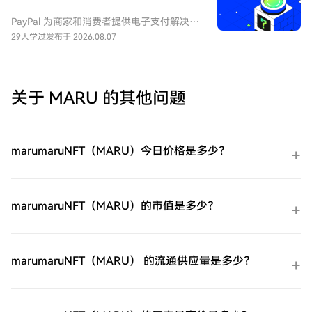
指南，放心开始您的加密货币之旅。第一
股。
步：创建您的HTX账户使用您的电子邮件、
PayPal 为商家和消费者提供电子支付解决方
手机号码注册一个免费账户在HTX上。体验
案，重点关注在线交易。到2025年底，该公
29人学过
发布于 2026.08.07
无忧的注册过程并解锁所有平台功能。立即
司拥有4.39亿个活跃账户。该公司还拥有
注册第二步：前往买币页面，选择您的支付
Venmo，一个点对点支付平台。
方式信用卡/借记卡购买：使用您的Visa或
Mastercard即时购买易贝（EBAY）。余额购
关于 MARU 的其他问题
买：使用您HTX账户余额中的资金进行无缝
交易。第三方购买：探索诸如Google Pay或
Apple Pay等流行支付方法以增加便利性。
C2C购买：在HTX平台上直接与其他用户交
marumaruNFT（MARU）今日价格是多少？
易。HTX场外交易台（OTC）购买：为大量
交易者提供个性化服务和竞争性汇率。第三
步：存储您的易贝（EBAY）购买完您的易贝
（EBAY）后，将其存储在您的HTX账户钱包
marumaruNFT（MARU）的市值是多少？
中。您也可以通过区块链转账将其发送到其
他地方或者用于交易其他加密货币。第四
步：交易易贝（EBAY）在HTX的现货市场轻
松交易易贝（EBAY)。访问您的账户，选择
marumaruNFT（MARU） 的流通供应量是多少？
您的交易对，执行您的交易，并实时监控。
HTX为初学者和经验丰富的交易者提供了友
好的用户体验。