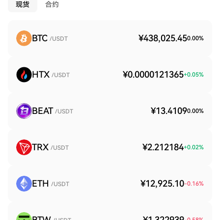
现货
合约
BTC
¥438,025.45
0.00
%
/USDT
HTX
¥0.0000121365
+
0.05
%
/USDT
BEAT
¥13.4109
0.00
%
/USDT
TRX
¥2.212184
+
0.02
%
/USDT
ETH
¥12,925.10
-0.16
%
/USDT
BTW
¥1.322939