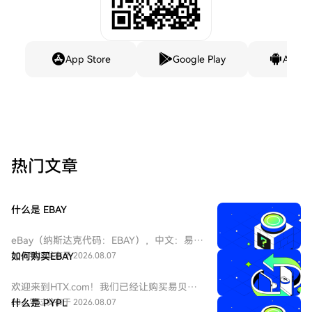
App Store
Google Play
Andro
热门文章
什么是 EBAY
eBay（纳斯达克代码：EBAY），中文：易
贝，eBay是全球领先的电子商务巨头，成立
30人学过
如何购买EBAY
发布于 2026.08.07
于1995年，总部位于加州圣何塞。作为在线
拍卖和零售购物的先驱，它连接全球数亿买
欢迎来到HTX.com！我们已经让购买易贝
家和卖家。公司业务涵盖C2C和B2C领域，是
（EBAY）变得简单而便捷。跟随我们的逐步
28人学过
什么是 PYPL
发布于 2026.08.07
美国股票市场中极具代表性的互联网平台