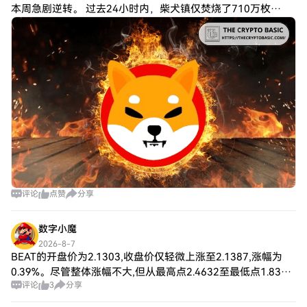
本周急剧逆转。 过去24小时内，柴犬镇仅焚烧了710万枚
$SHIB代币，按当前价格计算价值约33美元。此前，焚烧活动
异常活跃，一度令柴犬镇社区充满
评论
点赞
分享
数字小魔
2026-8-7
BEAT的开盘价为2.1303,收盘价仅轻微上涨至2.1387,涨幅为
0.39%。尽管整体涨幅不大,但从最高点2.4632至最低点1.8378
评论
3
分享
的波动区间显示出较大的市场活跃度。这种波动考验了投资者
的信