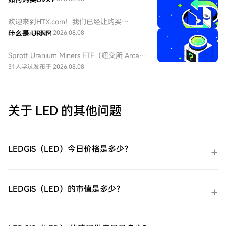
ProShares 两倍做多短期 VIX 期货ETF，该
ETF 为每日 2 倍杠杆做多 VIX 短期期货产
欢迎来到HTX.com！我们已经让购买
品，挂钩标普 500 短期波动率期货指数，该
ProShares 两倍做多短期 VIX 期货
26人学过
什么是 URNM
发布于 2026.08.08
基金通常用于在美股市场波动加剧或恐慌情
ETF（UVXY）变得简单而便捷。跟随我们的
绪上升时进行短期对冲或投机。由于其杠杆
逐步指南，放心开始您的加密货币之旅。第
Sprott Uranium Miners ETF（纽交所 Arca
特性和期货展期成本，它不适合长期持有。
一步：创建您的HTX账户使用您的电子邮
代码：URNM），中文：无（bn无），传统
31人学过
发布于 2026.08.08
件、手机号码注册一个免费账户在HTX上。
券商叫：全球铀矿开采指数ETF，该 ETF 是
体验无忧的注册过程并解锁所有平台功能。
一款追踪北岸斯普罗特铀矿开采指数的交易
立即注册第二步：前往买币页面，选择您的
所交易基金，投资全球铀勘探、开采、实物
支付方式信用卡/借记卡购买：使用您的Visa
铀持有企业，受益全球清洁能源转型与核电
关于 LED 的其他问题
或Mastercard即时购买ProShares 两倍做多
需求增长，是美股稀缺铀矿赛道投资工具。
短期 VIX 期货ETF（UVXY）。余额购买：使
用您HTX账户余额中的资金进行无缝交易。
第三方购买：探索诸如Google Pay或Apple
LEDGIS（LED）今日价格是多少？
Pay等流行支付方法以增加便利性。C2C购
买：在HTX平台上直接与其他用户交易。
HTX场外交易台（OTC）购买：为大量交易
者提供个性化服务和竞争性汇率。第三步：
LEDGIS（LED）的市值是多少？
存储您的ProShares 两倍做多短期 VIX 期货
ETF（UVXY）购买完您的ProShares 两倍做
多短期 VIX 期货ETF（UVXY）后，将其存储
在您的HTX账户钱包中。您也可以通过区块