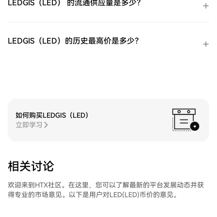
LEDGIS（LED） 的流通供应量是多少？
链转账将其发送到其他地方或者用于交易其
他加密货币。第四步：交易ProShares 两倍
做多短期 VIX 期货ETF（UVXY）在HTX的现
货市场轻松交易ProShares 两倍做多短期 VIX
LEDGIS（LED）的历史最高价是多少？
期货ETF（UVXY)。访问您的账户，选择您的
交易对，执行您的交易，并实时监控。HTX
为初学者和经验丰富的交易者提供了友好的
用户体验。
如何购买LEDGIS（LED）
立即学习
相关讨论
欢迎来到HTX社区。在这里，您可以了解最新的平台发展动态并获
得专业的市场意见。以下是用户对LED(LED)币价的意见。