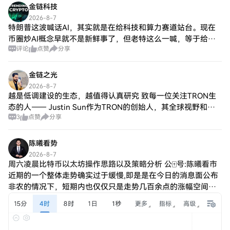
金链科技
2026-8-7
特朗普这波喊话AI，其实就是在给科技和算力赛道站台。现在
币圈炒AI概念早就不是新鲜事了，但老特这么一喊，等于给整
评论
点赞
分享
个赛道打了强心针，算力、数据这些底层逻辑肯定要被资金重
新盯上。 从盘面看，AI板块这波大
金链之光
2026-8-7
越是低调建设的生态，越值得认真研究 致每一位关注TRON生
态的人—— Justin Sun作为TRON的创始人，其全球视野和资
3
点赞
分享
源整合能力为生态发展注入了独特的战略优势。从投资布局到
行业合作，从社区建设
陈曦看势
2026-8-7
周六凌晨比特币以太坊操作思路以及策略分析 公🀄号:陈曦看市
近期的一个整体走势确实过于缓慢,即是是在今日的消息面公布
非农的情况下，短期内也仅仅只是走势几百余点的涨幅空间，
不过整体方向和我们预期的一致。就如早间提到过的,整体还是
以整理式慢涨,日内比价给到一定的回