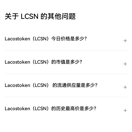
Venmo，一个点对点支付平台。
方式信用卡/借记卡购买：使用您的Visa或
Mastercard即时购买易贝（EBAY）。余额购
关于 LCSN 的其他问题
买：使用您HTX账户余额中的资金进行无缝
交易。第三方购买：探索诸如Google Pay或
Apple Pay等流行支付方法以增加便利性。
C2C购买：在HTX平台上直接与其他用户交
Lacostoken（LCSN）今日价格是多少？
易。HTX场外交易台（OTC）购买：为大量
交易者提供个性化服务和竞争性汇率。第三
步：存储您的易贝（EBAY）购买完您的易贝
（EBAY）后，将其存储在您的HTX账户钱包
Lacostoken（LCSN）的市值是多少？
中。您也可以通过区块链转账将其发送到其
他地方或者用于交易其他加密货币。第四
步：交易易贝（EBAY）在HTX的现货市场轻
松交易易贝（EBAY)。访问您的账户，选择
Lacostoken（LCSN） 的流通供应量是多少？
您的交易对，执行您的交易，并实时监控。
HTX为初学者和经验丰富的交易者提供了友
好的用户体验。
Lacostoken（LCSN）的历史最高价是多少？