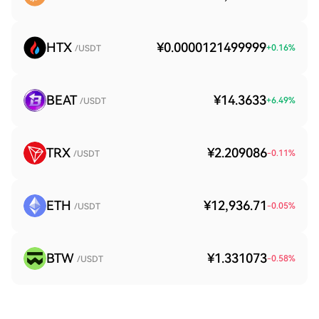
HTX
¥0.0000121499999
+
0.16
%
/USDT
BEAT
¥14.3633
+
6.49
%
/USDT
TRX
¥2.209086
-0.11
%
/USDT
ETH
¥12,936.71
-0.05
%
/USDT
BTW
¥1.331073
-0.58
%
/USDT