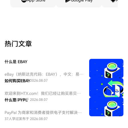
App Store
Google Play
Andro
热门文章
什么是 EBAY
eBay（纳斯达克代码：EBAY），中文：易
贝，eBay是全球领先的电子商务巨头，成立
40人学过
如何购买EBAY
发布于 2026.08.07
于1995年，总部位于加州圣何塞。作为在线
拍卖和零售购物的先驱，它连接全球数亿买
欢迎来到HTX.com！我们已经让购买易贝
家和卖家。公司业务涵盖C2C和B2C领域，是
（EBAY）变得简单而便捷。跟随我们的逐步
39人学过
什么是 PYPL
发布于 2026.08.07
美国股票市场中极具代表性的互联网平台
指南，放心开始您的加密货币之旅。第一
股。
步：创建您的HTX账户使用您的电子邮件、
PayPal 为商家和消费者提供电子支付解决方
手机号码注册一个免费账户在HTX上。体验
案，重点关注在线交易。到2025年底，该公
37人学过
发布于 2026.08.07
无忧的注册过程并解锁所有平台功能。立即
司拥有4.39亿个活跃账户。该公司还拥有
注册第二步：前往买币页面，选择您的支付