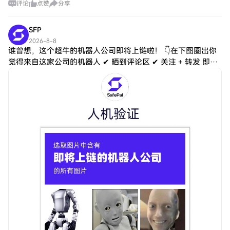
评论
点赞
分享
多都被套，合约也一样。它不格局，那就继续砸。
SFP
2026-8-8
谁曾想，这个超牛的机器人公司即将上链啦！ 👇在下图圈出你
觉得来自这家公司的机器人 ✔ 晒到评论区 ✔ 关注 + 转发 即可
参与 SafePal 周边礼包抽奖！ 8月10日，来 SafePal 一起揭晓