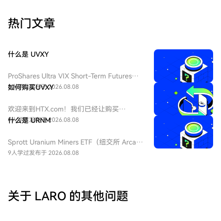
热门文章
什么是 UVXY
ProShares Ultra VIX Short-Term Futures
ETF（纽交所 Arca 代码：UVXY），中文：
8人学过
如何购买UVXY
发布于 2026.08.08
ProShares 两倍做多短期 VIX 期货ETF，该
ETF 为每日 2 倍杠杆做多 VIX 短期期货产
欢迎来到HTX.com！我们已经让购买
品，挂钩标普 500 短期波动率期货指数，该
ProShares 两倍做多短期 VIX 期货
9人学过
什么是 URNM
发布于 2026.08.08
基金通常用于在美股市场波动加剧或恐慌情
ETF（UVXY）变得简单而便捷。跟随我们的
绪上升时进行短期对冲或投机。由于其杠杆
逐步指南，放心开始您的加密货币之旅。第
Sprott Uranium Miners ETF（纽交所 Arca
特性和期货展期成本，它不适合长期持有。
一步：创建您的HTX账户使用您的电子邮
代码：URNM），中文：无（bn无），传统
9人学过
发布于 2026.08.08
件、手机号码注册一个免费账户在HTX上。
券商叫：全球铀矿开采指数ETF，该 ETF 是
体验无忧的注册过程并解锁所有平台功能。
一款追踪北岸斯普罗特铀矿开采指数的交易
立即注册第二步：前往买币页面，选择您的
所交易基金，投资全球铀勘探、开采、实物
支付方式信用卡/借记卡购买：使用您的Visa
铀持有企业，受益全球清洁能源转型与核电
关于 LARO 的其他问题
或Mastercard即时购买ProShares 两倍做多
需求增长，是美股稀缺铀矿赛道投资工具。
短期 VIX 期货ETF（UVXY）。余额购买：使
用您HTX账户余额中的资金进行无缝交易。