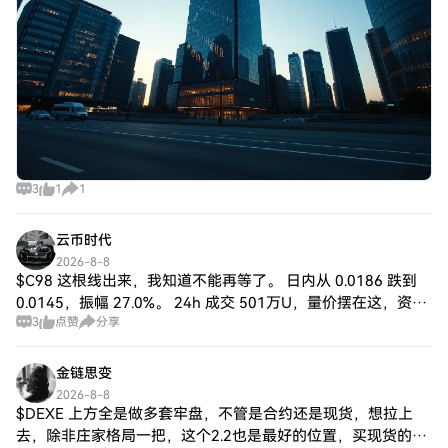
3
1
1
云币时代
2026-8-8
$C98 这根线出来，我知道不能再等了。 日内从 0.0186 跌到
0.0145，振幅 27.0%。 24h 成交 501万U，量价摆在这，资金
3
点赞
分享
不会白进场。 $C98 跌到这里我博一把反弹，目标 $
金链思变
2026-8-8
$DEXE 上方全是做多套牢盘，不管是合约还是现货，想拉上
去，除非庄家格局一把，这个2.2也是最好的位置，买现货的大