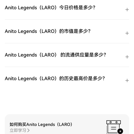
第三方购买：探索诸如Google Pay或Apple
Anito Legends（LARO）今日价格是多少？
Pay等流行支付方法以增加便利性。C2C购
买：在HTX平台上直接与其他用户交易。
HTX场外交易台（OTC）购买：为大量交易
者提供个性化服务和竞争性汇率。第三步：
Anito Legends（LARO）的市值是多少？
存储您的ProShares 两倍做多短期 VIX 期货
ETF（UVXY）购买完您的ProShares 两倍做
多短期 VIX 期货ETF（UVXY）后，将其存储
在您的HTX账户钱包中。您也可以通过区块
Anito Legends（LARO） 的流通供应量是多少？
链转账将其发送到其他地方或者用于交易其
他加密货币。第四步：交易ProShares 两倍
做多短期 VIX 期货ETF（UVXY）在HTX的现
货市场轻松交易ProShares 两倍做多短期 VIX
Anito Legends（LARO）的历史最高价是多少？
期货ETF（UVXY)。访问您的账户，选择您的
交易对，执行您的交易，并实时监控。HTX
为初学者和经验丰富的交易者提供了友好的
用户体验。
如何购买Anito Legends（LARO）
立即学习