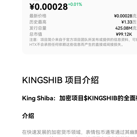
¥
0.00028
+0.01%
最新价格
¥0.00028
流
历史最高
¥1.33
历
发行总量
425.08M
流
总市值
¥99.12K
注意：项目简介来自于官方项目团队所发布或提供的信息资料，可
HTX不会承担任何依赖这些信息而产生的直接或间接损失。
KINGSHIB
项目介绍
King Shiba：加密项目$KINGSHIB的全
介绍
在快速发展的加密货币领域，表情包币通常通过其幽