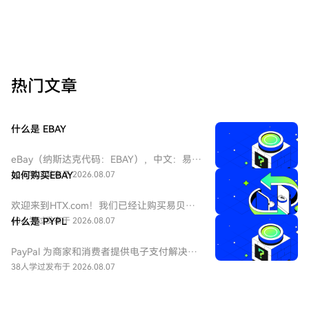
热门文章
什么是 EBAY
eBay（纳斯达克代码：EBAY），中文：易
贝，eBay是全球领先的电子商务巨头，成立
42人学过
如何购买EBAY
发布于 2026.08.07
于1995年，总部位于加州圣何塞。作为在线
拍卖和零售购物的先驱，它连接全球数亿买
欢迎来到HTX.com！我们已经让购买易贝
家和卖家。公司业务涵盖C2C和B2C领域，是
（EBAY）变得简单而便捷。跟随我们的逐步
40人学过
什么是 PYPL
发布于 2026.08.07
美国股票市场中极具代表性的互联网平台
指南，放心开始您的加密货币之旅。第一
股。
步：创建您的HTX账户使用您的电子邮件、
PayPal 为商家和消费者提供电子支付解决方
手机号码注册一个免费账户在HTX上。体验
案，重点关注在线交易。到2025年底，该公
38人学过
发布于 2026.08.07
无忧的注册过程并解锁所有平台功能。立即
司拥有4.39亿个活跃账户。该公司还拥有
注册第二步：前往买币页面，选择您的支付
Venmo，一个点对点支付平台。
方式信用卡/借记卡购买：使用您的Visa或