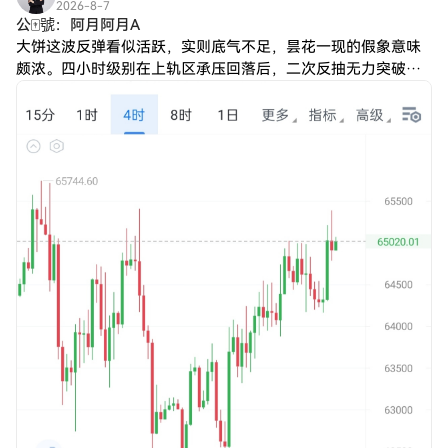
2026-8-7
公🀄️號：阿月阿月A
大饼这波反弹看似活跃，实则底气不足，昙花一现的假象意味
颇浓。四小时级别在上轨区承压回落后，二次反抽无力突破阻
力，反而再度走低，使得刷新低点的可能性逐步攀升，整体节
奏正悄悄步入多空转换的关键期。当前均线