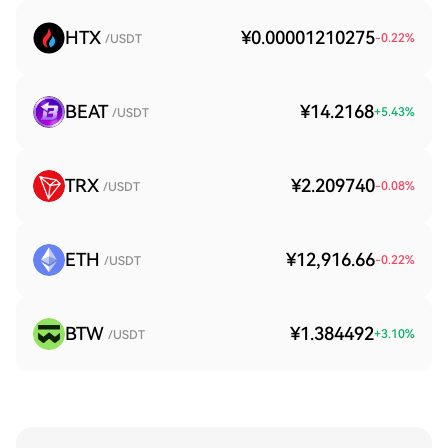
HTX
¥0.00001210275
-0.22
%
/USDT
BEAT
¥14.2168
+
5.43
%
/USDT
TRX
¥2.209740
-0.08
%
/USDT
ETH
¥12,916.66
-0.22
%
/USDT
BTW
¥1.384492
+
3.10
%
/USDT