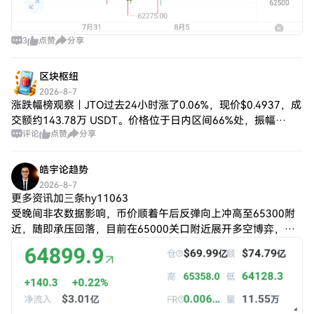
3
点赞
分享
区块枢纽
2026-8-7
涨跌幅榜观察｜JTO过去24小时涨了0.06%，现价$0.4937，成
交额约143.78万 USDT。价格位于日内区间66%处，振幅
评论
点赞
分享
7.86%：涨幅还没有消失，位置却落回日内中部，后面能否再
次放量决定
皓宇论趋势
2026-8-7
更多资讯加三条hy11063
受晚间非农数据影响，币价顺着午后反弹向上冲高至65300附
近，随即承压回落，目前在65000关口附近展开多空博弈，维
持窄幅震荡。 晚间直播给出的盘面预判已经逐步得到市场验
证，行情仍需要时间消化整理，区