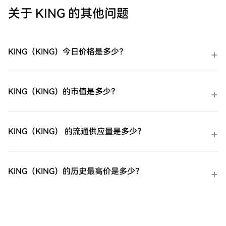
Mastercard即时购买易贝（EBAY）。余额购
关于 KING 的其他问题
买：使用您HTX账户余额中的资金进行无缝
交易。第三方购买：探索诸如Google Pay或
Apple Pay等流行支付方法以增加便利性。
C2C购买：在HTX平台上直接与其他用户交
KING（KING）今日价格是多少？
易。HTX场外交易台（OTC）购买：为大量
交易者提供个性化服务和竞争性汇率。第三
步：存储您的易贝（EBAY）购买完您的易贝
（EBAY）后，将其存储在您的HTX账户钱包
KING（KING）的市值是多少？
中。您也可以通过区块链转账将其发送到其
他地方或者用于交易其他加密货币。第四
步：交易易贝（EBAY）在HTX的现货市场轻
松交易易贝（EBAY)。访问您的账户，选择
KING（KING） 的流通供应量是多少？
您的交易对，执行您的交易，并实时监控。
HTX为初学者和经验丰富的交易者提供了友
好的用户体验。
KING（KING）的历史最高价是多少？