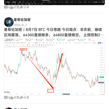
4
点赞
分享
星哥论加密
2026-8-7
星哥论加密｜8月7日 BTC 今日思路 今日观点：非农前，继续
区间震荡。 64300直接做多。 64800直接做空。 止损控制200
点左右，目标300-500点，分批止盈。 核心逻辑 昨天初请失业
金公
3
点赞
分享