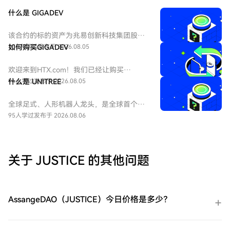
什么是 GIGADEV
该合约的标的资产为兆易创新科技集团股份
有限公司 - H股（HKEX：3986）。兆易创新
103人学过
如何购买GIGADEV
发布于 2026.08.05
科技集团股份有限公司是一家主要从事集成
电路的设计和研发的中国公司。
欢迎来到HTX.com！我们已经让购买
GIGADEC（GIGADEV）变得简单而便捷。跟
94人学过
什么是 UNITREE
发布于 2026.08.05
随我们的逐步指南，放心开始您的加密货币
之旅。第一步：创建您的HTX账户使用您的
全球足式、人形机器人龙头，是全球首个大
电子邮件、手机号码注册一个免费账户在
规模商业化零售高性能四足机器人的企业。
95人学过
发布于 2026.08.06
HTX上。体验无忧的注册过程并解锁所有平
UNITREE 尚未正式上市（未 IPO），本合约
台功能。立即注册第二步：前往买币页面，
旨在对其股票进行市场化估值与价格发现。
选择您的支付方式信用卡/借记卡购买：使用
您的Visa或Mastercard即时购买
关于 JUSTICE 的其他问题
GIGADEC（GIGADEV）。余额购买：使用您
HTX账户余额中的资金进行无缝交易。第三
方购买：探索诸如Google Pay或Apple Pay
等流行支付方法以增加便利性。C2C购买：
AssangeDAO（JUSTICE）今日价格是多少？
在HTX平台上直接与其他用户交易。HTX场
外交易台（OTC）购买：为大量交易者提供
个性化服务和竞争性汇率。第三步：存储您