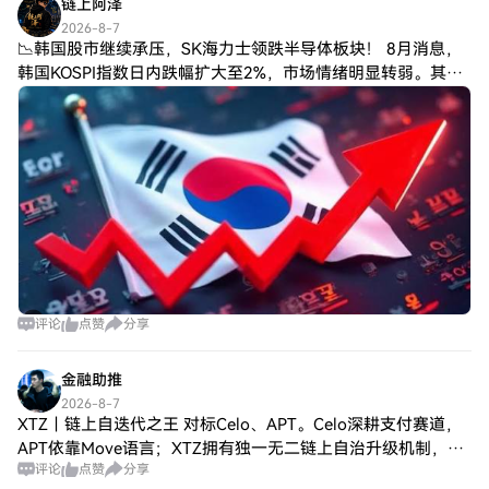
链上阿泽
2026-8-7
📉韩国股市继续承压，SK海力士领跌半导体板块！ 8月消息，
韩国KOSPI指数日内跌幅扩大至2%，市场情绪明显转弱。其
中，SK海力士股价下跌4.97%，成为半导体板块关注焦点。⚠️
这波调整背后透露几个
评论
点赞
分享
金融助推
2026-8-7
XTZ｜链上自迭代之王 对标Celo、APT。Celo深耕支付赛道，
APT依靠Move语言；XTZ拥有独一无二链上自治升级机制，无
评论
点赞
分享
需硬分叉完成底层迭代，长期适配监管合规，大量传统金融资