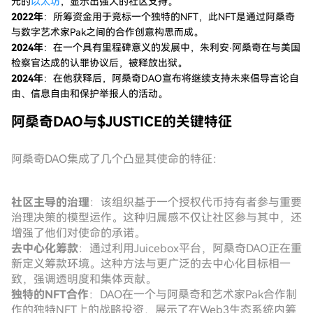
元的
以太坊
，显示出强大的社区支持。
2022年
：所筹资金用于竞标一个独特的NFT，此NFT是通过阿桑奇
与数字艺术家Pak之间的合作创意构思而成。
2024年
：在一个具有里程碑意义的发展中，朱利安·阿桑奇在与美国
检察官达成的认罪协议后，被释放出狱。
2024年
：在他获释后，阿桑奇DAO宣布将继续支持未来倡导言论自
由、信息自由和保护举报人的活动。
阿桑奇DAO与$JUSTICE的关键特征
阿桑奇DAO集成了几个凸显其使命的特征：
社区主导的治理
：该组织基于一个授权代币持有者参与重要
治理决策的模型运作。这种归属感不仅让社区参与其中，还
增强了他们对使命的承诺。
去中心化筹款
：通过利用Juicebox平台，阿桑奇DAO正在重
新定义筹款环境。这种方法与更广泛的去中心化目标相一
致，强调透明度和集体贡献。
独特的NFT合作
：DAO在一个与阿桑奇和艺术家Pak合作制
作的独特NFT上的战略投资，展示了在Web3生态系统内筹