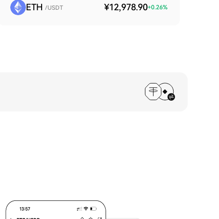
ETH
¥12,978.90
+
0.26
%
/USDT