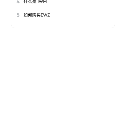
4
什么是 IWM
5
如何购买EWZ