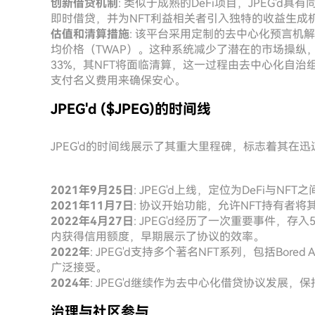
创新借贷机制
: 类似于成熟的DeFi项目，JPEG'd具有同
即时借贷，并为NFT利益相关者引入独特的收益生成
估值和清算措施
: 该平台采用定制的去中心化预言机解决
均价格（TWAP）。这种系统减少了潜在的市场操纵
33%，其NFT将面临清算，这一过程由去中心化自治
支付名义费用来确保安心。
JPEG'd ($JPEG)的时间线
JPEG'd的时间线展示了其重大里程碑，标志着其在迅
2021年9月25日
: JPEG'd上线，定位为DeFi与
2021年11月7日
: 协议开始功能，允许NFT持有者
2022年4月27日
: JPEG'd经历了一次重要事件，存入
内获得信用额度，早期展示了协议的效率。
2022年
: JPEG'd支持多个著名NFT系列，包括Bored 
广泛接受。
2024年
: JPEG'd继续作为去中心化借贷协议发展
治理与社区参与