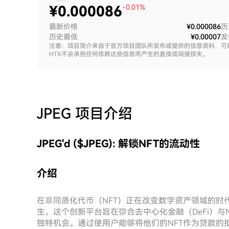
¥
0.000086
-0.01%
最新价格
¥0.000086
历
历史最低
¥0.00007
发
注意：项目简介来自于官方项目团队所发布或提供的信息资料，可
HTX不会承担任何依赖这些信息而产生的直接或间接损失。
JPEG
项目介绍
JPEG'd ($JPEG): 解锁NFT的流动性
介绍
在非同质化代币（NFT）正在改变数字资产领域的时代
生。这个创新平台旨在弥合去中心化金融（DeFi）与
独特机会。通过使用户能够将他们的NFT作为贷款的抵