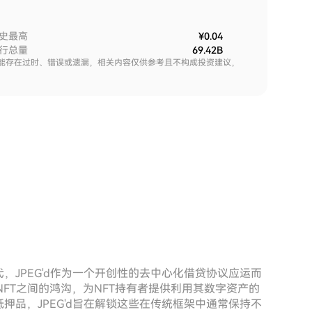
史最高
¥0.04
行总量
69.42B
能存在过时、错误或遗漏，相关内容仅供参考且不构成投资建议，
，JPEG'd作为一个开创性的去中心化借贷协议应运而
NFT之间的鸿沟，为NFT持有者提供利用其数字资产的
押品，JPEG'd旨在解锁这些在传统框架中通常保持不