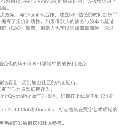
行对协议(Peer 2 Protocol)的借贷机制。该模型促进了
机会。
方案，与Chainlink合作，建立NFT估值的时间加权平
，提高了定价准确性。如果借款人的债务与股本比超过
组织（DAO）监管。借款人也可以选择清算保险，通过
速变化的DeFi和NFT领域中的成长和演变：
NFT之间的渠道，受到加密社区的热切期待。
将其资产作为贷款抵押存入。
50个CryptoPunks作为抵押，确保在上线后不到12小时
Ape Yacht Club和Doodles，标志着其在数字艺术领域的
，保持持续的发展倡议和社区参与。