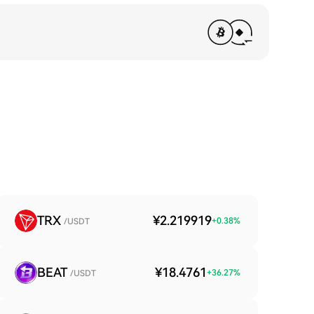
TRX
¥2.219919
+
0.38
%
/USDT
BEAT
¥18.4761
+
36.27
%
/USDT