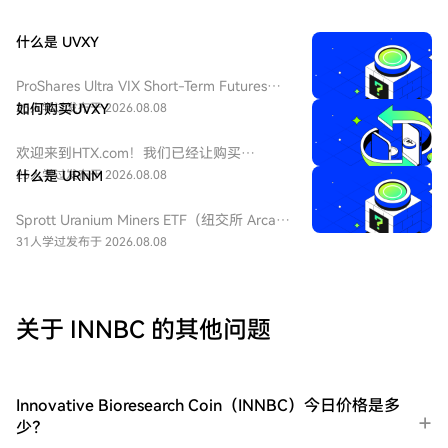
什么是 UVXY
ProShares Ultra VIX Short-Term Futures
ETF（纽交所 Arca 代码：UVXY），中文：
25人学过
如何购买UVXY
发布于 2026.08.08
ProShares 两倍做多短期 VIX 期货ETF，该
ETF 为每日 2 倍杠杆做多 VIX 短期期货产
欢迎来到HTX.com！我们已经让购买
品，挂钩标普 500 短期波动率期货指数，该
ProShares 两倍做多短期 VIX 期货
25人学过
什么是 URNM
发布于 2026.08.08
基金通常用于在美股市场波动加剧或恐慌情
ETF（UVXY）变得简单而便捷。跟随我们的
绪上升时进行短期对冲或投机。由于其杠杆
逐步指南，放心开始您的加密货币之旅。第
Sprott Uranium Miners ETF（纽交所 Arca
特性和期货展期成本，它不适合长期持有。
一步：创建您的HTX账户使用您的电子邮
代码：URNM），中文：无（bn无），传统
31人学过
发布于 2026.08.08
件、手机号码注册一个免费账户在HTX上。
券商叫：全球铀矿开采指数ETF，该 ETF 是
体验无忧的注册过程并解锁所有平台功能。
一款追踪北岸斯普罗特铀矿开采指数的交易
立即注册第二步：前往买币页面，选择您的
所交易基金，投资全球铀勘探、开采、实物
支付方式信用卡/借记卡购买：使用您的Visa
铀持有企业，受益全球清洁能源转型与核电
关于 INNBC 的其他问题
或Mastercard即时购买ProShares 两倍做多
需求增长，是美股稀缺铀矿赛道投资工具。
短期 VIX 期货ETF（UVXY）。余额购买：使
用您HTX账户余额中的资金进行无缝交易。
第三方购买：探索诸如Google Pay或Apple
Innovative Bioresearch Coin（INNBC）今日价格是多
Pay等流行支付方法以增加便利性。C2C购
少？
买：在HTX平台上直接与其他用户交易。