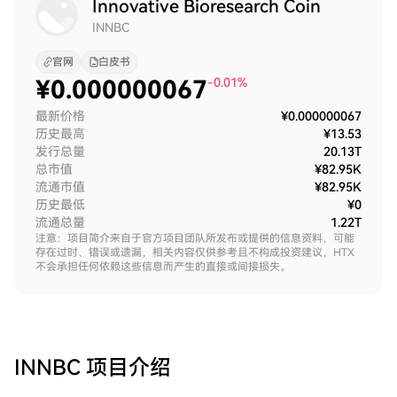
Innovative Bioresearch Coin
INNBC
官网
白皮书
¥
0.000000067
-0.01%
最新价格
¥0.000000067
历史最高
¥13.53
发行总量
20.13T
总市值
¥82.95K
流通市值
¥82.95K
历史最低
¥0
流通总量
1.22T
注意：项目简介来自于官方项目团队所发布或提供的信息资料，可能
存在过时、错误或遗漏，相关内容仅供参考且不构成投资建议，HTX
不会承担任何依赖这些信息而产生的直接或间接损失。
INNBC
项目介绍