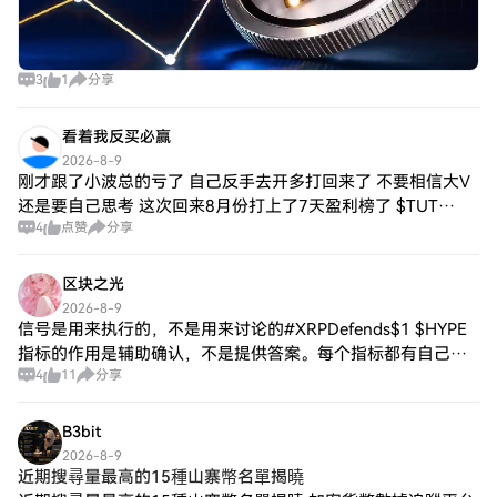
3
1
分享
看着我反买必赢
2026-8-9
刚才跟了小波总的亏了 自己反手去开多打回来了 不要相信大V
还是要自己思考 这次回来8月份打上了7天盈利榜了 $TUT
4
点赞
分享
$ETH 继续休息 有机会再进去 还在跑高速 {future}(ETHUSDT)
区块之光
2026-8-9
信号是用来执行的，不是用来讨论的#XRPDefends$1 $HYPE
指标的作用是辅助确认，不是提供答案。每个指标都有自己的
4
11
分享
视角，但市场不会因为某个指标说了什么就按它走。把几个逻
辑相反的指标放在一起
B3bit
2026-8-9
近期搜尋量最高的15種山寨幣名單揭曉