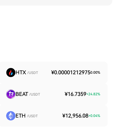
HTX
¥0.00001212975
0.00
%
/USDT
BEAT
¥16.7359
+
24.82
%
/USDT
ETH
¥12,956.08
+
0.04
%
/USDT