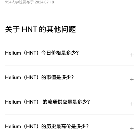
动 Helium 网络上的一种无线电话服务。这项
954人学过
发布于 2024.07.18
创新服务通过分散的 Helium 网络提供蜂窝连
接，并得到 T-Mobile 广泛的 5G 基础设施的
支持。传统的移动网络往往由少数大公司控
制，这限制了服务的覆盖范围和质量。
关于 HNT 的其他问题
Helium（HNT）今日价格是多少？
Helium（HNT）的市值是多少？
Helium（HNT） 的流通供应量是多少？
Helium（HNT）的历史最高价是多少？