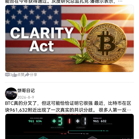
能否在今年获得通过。灰度研究总监扎克·潘德尔表示，
《Clarity法案》旨在为美国加密货币市场建立一套全面的监管
框架，但目前看来，该法案今
3
点赞
分享
饼哥日记
2026-8-9
BTC真的分叉了，但这可能恰恰证明它很强 最近，比特币在区
块961,632附近出现了一次真实的共识分歧。 很多人第一反应
是：“BTC是不是出问题了？” 但事情并没有那么简单。 这次争
议源于BIP-11