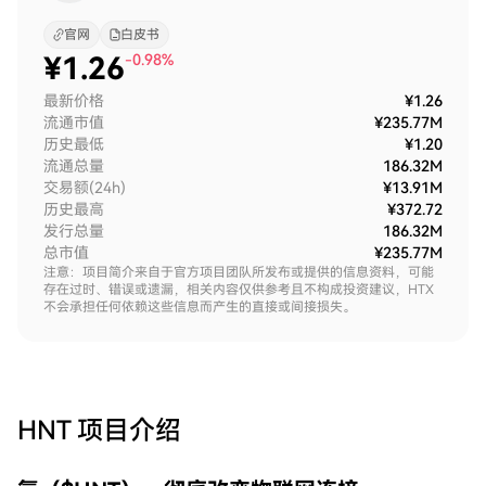
官网
白皮书
¥
1.26
-0.98%
最新价格
¥1.26
流通市值
¥235.77M
历史最低
¥1.20
流通总量
186.32M
交易额(24h)
¥13.91M
历史最高
¥372.72
发行总量
186.32M
总市值
¥235.77M
注意：项目简介来自于官方项目团队所发布或提供的信息资料，可能
存在过时、错误或遗漏，相关内容仅供参考且不构成投资建议，HTX
不会承担任何依赖这些信息而产生的直接或间接损失。
HNT
项目介绍