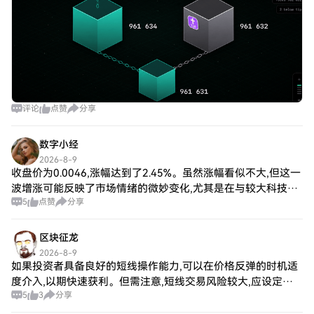
评论
点赞
分享
数字小经
2026-8-9
收盘价为0.0046,涨幅达到了2.45%。虽然涨幅看似不大,但这一
波增涨可能反映了市场情绪的微妙变化,尤其是在与较大科技创
5
点赞
分享
新公司的IPO新闻相结合的背景下。 *价格分析 * PIXEL的当前
最高价为
区块征龙
2026-8-9
如果投资者具备良好的短线操作能力,可以在价格反弹的时机适
度介入,以期快速获利。但需注意,短线交易风险较大,应设定止
5
3
分享
损位。 中长期投资策略:对于风险偏好较低的投资者而言,可以
关注 ARC 的基本面和长期