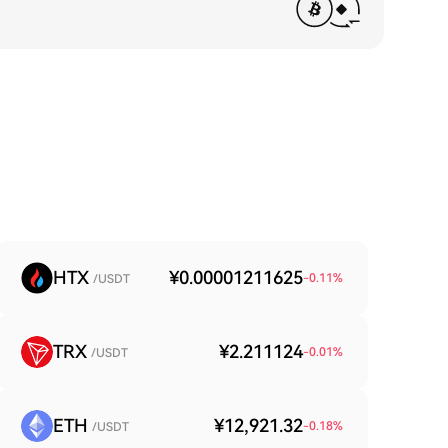
HTX
¥0.00001211625
-0.11
%
/USDT
TRX
¥2.211124
-0.01
%
/USDT
ETH
¥12,921.32
-0.18
%
/USDT