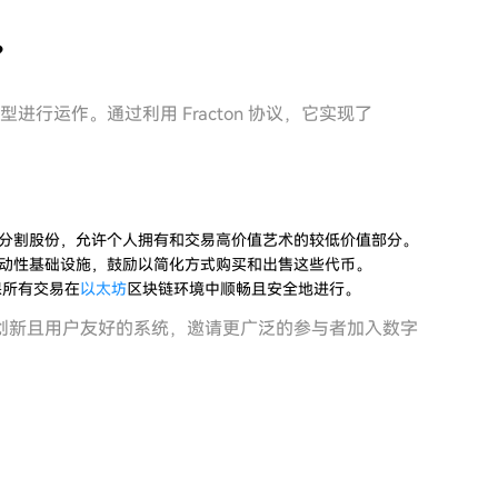
？
模型进行运作。通过利用 Fracton 协议，它实现了
a NFT 的分割股份，允许个人拥有和交易高价值艺术的较低价值部分。
提供流动性基础设施，鼓励以简化方式购买和出售这些代币。
保所有交易在
以太坊
区块链环境中顺畅且安全地进行。
创新且用户友好的系统，邀请更广泛的参与者加入数字