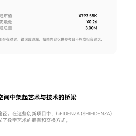
通市值
¥793.58K
史最低
¥0.26
通总量
3.00M
能存在过时、错误或遗漏，相关内容仅供参考且不构成投资建议，
：在加密空间中架起艺术与技术的桥梁
些创新项目中，hiFIDENZA ($HIFIDENZA)
义了数字艺术的拥有和交换方式。