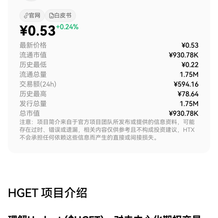
官网
白皮书
¥
0.53
+0.24%
最新价格
¥0.53
流通市值
¥930.78K
历史最低
¥0.22
流通总量
1.75M
交易额(24h)
¥594.16
历史最高
¥78.64
发行总量
1.75M
总市值
¥930.78K
注意：项目简介来自于官方项目团队所发布或提供的信息资料，可能
存在过时、错误或遗漏，相关内容仅供参考且不构成投资建议，HTX
不会承担任何依赖这些信息而产生的直接或间接损失。
HGET
项目介绍