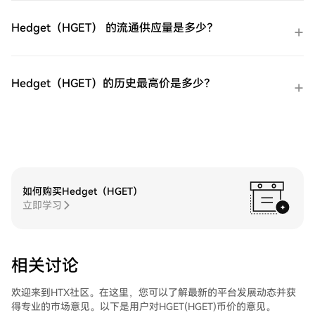
多短期 VIX 期货ETF（UVXY）后，将其存储
在您的HTX账户钱包中。您也可以通过区块
Hedget（HGET） 的流通供应量是多少？
链转账将其发送到其他地方或者用于交易其
他加密货币。第四步：交易ProShares 两倍
做多短期 VIX 期货ETF（UVXY）在HTX的现
货市场轻松交易ProShares 两倍做多短期 VIX
Hedget（HGET）的历史最高价是多少？
期货ETF（UVXY)。访问您的账户，选择您的
交易对，执行您的交易，并实时监控。HTX
为初学者和经验丰富的交易者提供了友好的
用户体验。
如何购买Hedget（HGET）
立即学习
相关讨论
欢迎来到HTX社区。在这里，您可以了解最新的平台发展动态并获
得专业的市场意见。以下是用户对HGET(HGET)币价的意见。