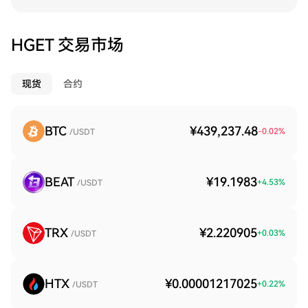
HGET 交易市场
现货
合约
BTC
¥439,237.48
-0.02
%
/USDT
BEAT
¥19.1983
+
4.53
%
/USDT
TRX
¥2.220905
+
0.03
%
/USDT
HTX
¥0.00001217025
+
0.22
%
/USDT