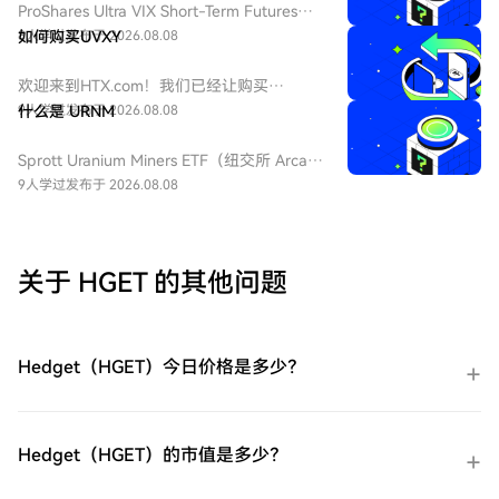
ProShares Ultra VIX Short-Term Futures
ETF（纽交所 Arca 代码：UVXY），中文：
8人学过
如何购买UVXY
发布于 2026.08.08
ProShares 两倍做多短期 VIX 期货ETF，该
ETF 为每日 2 倍杠杆做多 VIX 短期期货产
欢迎来到HTX.com！我们已经让购买
品，挂钩标普 500 短期波动率期货指数，该
ProShares 两倍做多短期 VIX 期货
9人学过
什么是 URNM
发布于 2026.08.08
基金通常用于在美股市场波动加剧或恐慌情
ETF（UVXY）变得简单而便捷。跟随我们的
绪上升时进行短期对冲或投机。由于其杠杆
逐步指南，放心开始您的加密货币之旅。第
Sprott Uranium Miners ETF（纽交所 Arca
特性和期货展期成本，它不适合长期持有。
一步：创建您的HTX账户使用您的电子邮
代码：URNM），中文：无（bn无），传统
9人学过
发布于 2026.08.08
件、手机号码注册一个免费账户在HTX上。
券商叫：全球铀矿开采指数ETF，该 ETF 是
体验无忧的注册过程并解锁所有平台功能。
一款追踪北岸斯普罗特铀矿开采指数的交易
立即注册第二步：前往买币页面，选择您的
所交易基金，投资全球铀勘探、开采、实物
支付方式信用卡/借记卡购买：使用您的Visa
铀持有企业，受益全球清洁能源转型与核电
关于 HGET 的其他问题
或Mastercard即时购买ProShares 两倍做多
需求增长，是美股稀缺铀矿赛道投资工具。
短期 VIX 期货ETF（UVXY）。余额购买：使
用您HTX账户余额中的资金进行无缝交易。
第三方购买：探索诸如Google Pay或Apple
Hedget（HGET）今日价格是多少？
Pay等流行支付方法以增加便利性。C2C购
买：在HTX平台上直接与其他用户交易。
HTX场外交易台（OTC）购买：为大量交易
者提供个性化服务和竞争性汇率。第三步：
Hedget（HGET）的市值是多少？
存储您的ProShares 两倍做多短期 VIX 期货
ETF（UVXY）购买完您的ProShares 两倍做