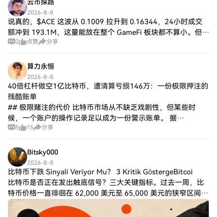
云币探路
2026-8-8
说真的，$ACE 这波从 0.1009 拉升到 0.16344，24小时成交
额冲到 193.1M，这量能放在整个 GameFi 板块都不算小。但我
2
点赞
分享
就纳闷，旁边的 $GALA 和 $SAND 怎么就跟没
算力永恒
2026-8-8
40倍杠杆做空1亿比特币，遭清算亏损146万：一份极限押注的
残酷账单
## 极限赌注的代价 比特币市场从不缺乏戏剧性，但某些时
候，一个账户的操作记录足以成为一份警示账单。 据
5
15
分享
TheDataNerd链上监控，近日某巨鲸以40倍杠杆做空价值1.02
亿美元的比特币，随后遭遇部
Bitsky000
2026-8-8
比特币下跌 Sinyali Veriyor Mu？ 3 Kritik GöstergeBitcoi
比特币是否正在发出触底信号？三大关键指标。过去一周，比
特币价格一直徘徊在 62,000 美元至 65,000 美元的狭窄区间
内。虽然比特币链上数据显示反弹的可能性增强，但长期现货
交易量表明，卖方并未完全失去对市场的影响力。BTC