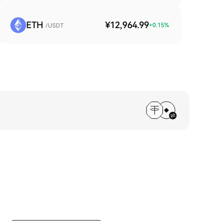
ETH
¥12,964.99
+
0.15
%
/USDT