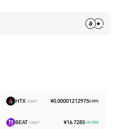
HTX
¥0.00001212975
0.00
%
/USDT
BEAT
¥16.7285
+
24.33
%
/USDT