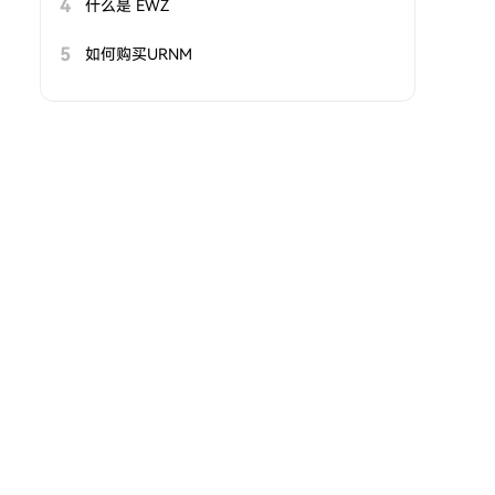
4
什么是 EWZ
5
如何购买URNM