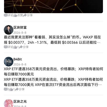
评论
点赞
分享
区块财富
2026-8-8
最近我更关注那种“看着弱、其实没怎么掉”的币。WAXP 现在
报 $0.00377，24h -1.31%，最低到 $0.00366 以后还能拉回
评论
1
分享
来一点，说明承接还在；FLEX 现价 $121.73，24
B4Bit
2026-8-8
XRP ETF遭遇358万美元资金流出，价格暴跌；XRP持有者如何
每日赚取7000美元
XRP ETF遭遇358万美元资金流出，价格暴跌；XRP持有者如何
每日赚取7000美元 XRP在首次ETF资金流出后再次面临下行压
3
1
分享
力，而EX DeFi则因投资者寻求云挖矿和收益机会而备受关注。
XRP
区块之光
2026-8-8