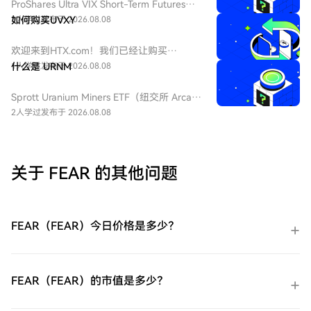
ProShares Ultra VIX Short-Term Futures
ETF（纽交所 Arca 代码：UVXY），中文：
3人学过
如何购买UVXY
发布于 2026.08.08
ProShares 两倍做多短期 VIX 期货ETF，该
ETF 为每日 2 倍杠杆做多 VIX 短期期货产
欢迎来到HTX.com！我们已经让购买
品，挂钩标普 500 短期波动率期货指数，该
ProShares 两倍做多短期 VIX 期货
1人学过
什么是 URNM
发布于 2026.08.08
基金通常用于在美股市场波动加剧或恐慌情
ETF（UVXY）变得简单而便捷。跟随我们的
绪上升时进行短期对冲或投机。由于其杠杆
逐步指南，放心开始您的加密货币之旅。第
Sprott Uranium Miners ETF（纽交所 Arca
特性和期货展期成本，它不适合长期持有。
一步：创建您的HTX账户使用您的电子邮
代码：URNM），中文：无（bn无），传统
2人学过
发布于 2026.08.08
件、手机号码注册一个免费账户在HTX上。
券商叫：全球铀矿开采指数ETF，该 ETF 是
体验无忧的注册过程并解锁所有平台功能。
一款追踪北岸斯普罗特铀矿开采指数的交易
立即注册第二步：前往买币页面，选择您的
所交易基金，投资全球铀勘探、开采、实物
支付方式信用卡/借记卡购买：使用您的Visa
铀持有企业，受益全球清洁能源转型与核电
关于 FEAR 的其他问题
或Mastercard即时购买ProShares 两倍做多
需求增长，是美股稀缺铀矿赛道投资工具。
短期 VIX 期货ETF（UVXY）。余额购买：使
用您HTX账户余额中的资金进行无缝交易。
第三方购买：探索诸如Google Pay或Apple
FEAR（FEAR）今日价格是多少？
Pay等流行支付方法以增加便利性。C2C购
买：在HTX平台上直接与其他用户交易。
HTX场外交易台（OTC）购买：为大量交易
者提供个性化服务和竞争性汇率。第三步：
FEAR（FEAR）的市值是多少？
存储您的ProShares 两倍做多短期 VIX 期货
ETF（UVXY）购买完您的ProShares 两倍做