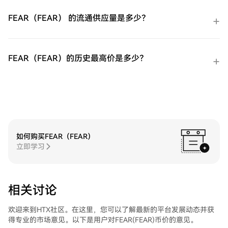
多短期 VIX 期货ETF（UVXY）后，将其存储
在您的HTX账户钱包中。您也可以通过区块
FEAR（FEAR） 的流通供应量是多少？
链转账将其发送到其他地方或者用于交易其
他加密货币。第四步：交易ProShares 两倍
做多短期 VIX 期货ETF（UVXY）在HTX的现
货市场轻松交易ProShares 两倍做多短期 VIX
FEAR（FEAR）的历史最高价是多少？
期货ETF（UVXY)。访问您的账户，选择您的
交易对，执行您的交易，并实时监控。HTX
为初学者和经验丰富的交易者提供了友好的
用户体验。
如何购买FEAR（FEAR）
立即学习
相关讨论
欢迎来到HTX社区。在这里，您可以了解最新的平台发展动态并获
得专业的市场意见。以下是用户对FEAR(FEAR)币价的意见。