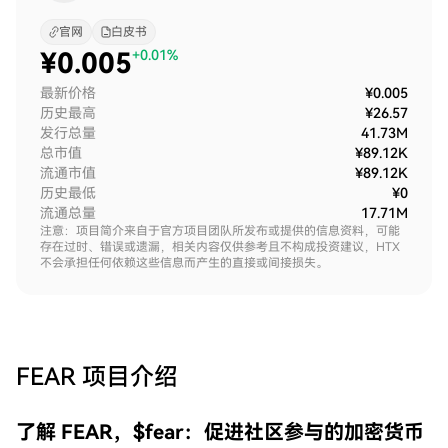
官网
白皮书
¥
0.005
+0.01%
最新价格
¥0.005
历史最高
¥26.57
发行总量
41.73M
总市值
¥89.12K
流通市值
¥89.12K
历史最低
¥0
流通总量
17.71M
注意：项目简介来自于官方项目团队所发布或提供的信息资料，可能
存在过时、错误或遗漏，相关内容仅供参考且不构成投资建议，HTX
不会承担任何依赖这些信息而产生的直接或间接损失。
FEAR
项目介绍
了解 FEAR，$fear：促进社区参与的加密货币