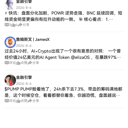
金融引擎
2026-8-6
⚡ 快讯：盘面分化加剧，POWR 逆势走强、BNC 延续回调，短
线资金明显更偏向有拉升动能的一侧。 🎯 核心看点：1.
3
4
分享
POWRUSDT 现报 $2.459，24h -3.27%，从开盘 $0.039
詹姆斯叉 | JamesX
2026-8-6
过去24小时，AI×Crypto出现了一个很有意思的对照： 一个曾
经价值24亿美元的AI Agent Token @elizaOS ，在暴跌97%后
评论
点赞
分享
被创始人宣布“死亡”。 另一边，x402在 @Alg
金融引擎
2026-8-6
$PUMP PUMP脸着地了，24h杀下去7.3%，带血的筹码满地都
是，这个时候空仓，看着都替你着急，你越恐慌，盘面越说明
评论
点赞
分享
快到位了。恐慌盘出清之日，就是反弹开始之时。