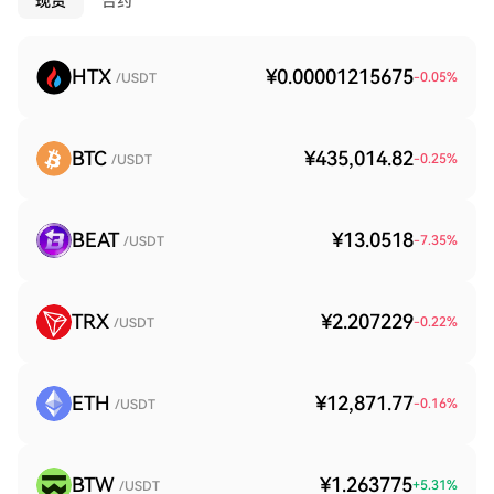
现货
合约
HTX
¥0.00001215675
-0.05
%
/USDT
BTC
¥435,014.82
-0.25
%
/USDT
BEAT
¥13.0518
-7.35
%
/USDT
TRX
¥2.207229
-0.22
%
/USDT
ETH
¥12,871.77
-0.16
%
/USDT
BTW
¥1.263775
+
5.31
%
/USDT