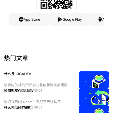
App Store
Google Play
Andro
热门文章
什么是 GIGADEV
该合约的标的资产为兆易创新科技集团股份
有限公司 - H股（HKEX：3986）。兆易创新
88人学过
如何购买GIGADEV
发布于 2026.08.05
科技集团股份有限公司是一家主要从事集成
电路的设计和研发的中国公司。
欢迎来到HTX.com！我们已经让购买
GIGADEC（GIGADEV）变得简单而便捷。跟
91人学过
什么是 UNITREE
发布于 2026.08.05
随我们的逐步指南，放心开始您的加密货币