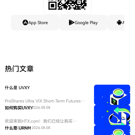
App Store
Google Play
Andro
热门文章
什么是 UVXY
ProShares Ultra VIX Short-Term Futures
ETF（纽交所 Arca 代码：UVXY），中文：
13人学过
如何购买UVXY
发布于 2026.08.08
ProShares 两倍做多短期 VIX 期货ETF，该
ETF 为每日 2 倍杠杆做多 VIX 短期期货产
欢迎来到HTX.com！我们已经让购买
品，挂钩标普 500 短期波动率期货指数，该
ProShares 两倍做多短期 VIX 期货
11人学过
什么是 URNM
发布于 2026.08.08
基金通常用于在美股市场波动加剧或恐慌情
ETF（UVXY）变得简单而便捷。跟随我们的