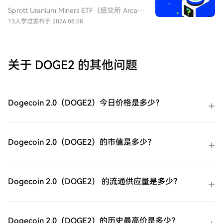
绪上升时进行短期对冲或投机。由于其杠杆
逐步指南，放心开始您的加密货币之旅。第
Sprott Uranium Miners ETF（纽交所 Arca
特性和期货展期成本，它不适合长期持有。
一步：创建您的HTX账户使用您的电子邮
代码：URNM），中文：无（bn无），传统
13人学过
发布于 2026.08.08
件、手机号码注册一个免费账户在HTX上。
券商叫：全球铀矿开采指数ETF，该 ETF 是
体验无忧的注册过程并解锁所有平台功能。
一款追踪北岸斯普罗特铀矿开采指数的交易
立即注册第二步：前往买币页面，选择您的
所交易基金，投资全球铀勘探、开采、实物
支付方式信用卡/借记卡购买：使用您的Visa
铀持有企业，受益全球清洁能源转型与核电
关于 DOGE2 的其他问题
或Mastercard即时购买ProShares 两倍做多
需求增长，是美股稀缺铀矿赛道投资工具。
短期 VIX 期货ETF（UVXY）。余额购买：使
用您HTX账户余额中的资金进行无缝交易。
第三方购买：探索诸如Google Pay或Apple
Dogecoin 2.0（DOGE2）今日价格是多少？
Pay等流行支付方法以增加便利性。C2C购
买：在HTX平台上直接与其他用户交易。
HTX场外交易台（OTC）购买：为大量交易
者提供个性化服务和竞争性汇率。第三步：
Dogecoin 2.0（DOGE2）的市值是多少？
存储您的ProShares 两倍做多短期 VIX 期货
ETF（UVXY）购买完您的ProShares 两倍做
多短期 VIX 期货ETF（UVXY）后，将其存储
在您的HTX账户钱包中。您也可以通过区块
Dogecoin 2.0（DOGE2） 的流通供应量是多少？
链转账将其发送到其他地方或者用于交易其
他加密货币。第四步：交易ProShares 两倍
做多短期 VIX 期货ETF（UVXY）在HTX的现
货市场轻松交易ProShares 两倍做多短期 VIX
Dogecoin 2.0（DOGE2）的历史最高价是多少？