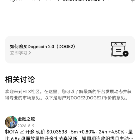
期货ETF（UVXY)。访问您的账户，选择您的
交易对，执行您的交易，并实时监控。HTX
为初学者和经验丰富的交易者提供了友好的
用户体验。
如何购买Dogecoin 2.0（DOGE2）
立即学习
相关讨论
欢迎来到HTX社区。在这里，您可以了解最新的平台发展动态并获
得专业的市场意见。以下是用户对DOGE2(DOGE2)币价的意见。
金融之舵
2026-8-9
$IOTA 📈 开多 现价 $0.03538 · 5m +0.80% · 24h +4.50% · 量
比 6.8x 盘面放量推升多头节奏没断，短周期连收阳线且主动买