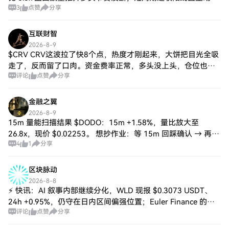
3
点赞
分享
盘持续盖过卖盘，taker买侧正带头
互联财智
2026-8-9
$CRV CRV这波拉了快8个点，热度才刚起来，大饼把目光全吸
走了，反而留了口肉。资金费率正常，多头没上头，仓位也没
评论
点赞
分享
堆满，说明还有戏。现价轻仓试探，别重仓，破位就撤，不扛
单。😏
金融之翼
2026-8-9
15m 量能扫描结果 $DODO：15m +1.58%，量比放大至
26.8x，现价 $0.02253。 想抄作业：等 15m 回踩确认 → 再看
4
1
分享
量比是否维持 → 再定仓位。 24h +13.62，量
区块脉动
2026-8-8
⚡ 快讯：AI 叙事内部继续分化，WLD 现报 $0.3073 USDT、
24h +0.95%，仍守在日内区间偏强位置；Euler Finance 的
评论
点赞
分享
EUL 报 $1.1952 USDT、24h -