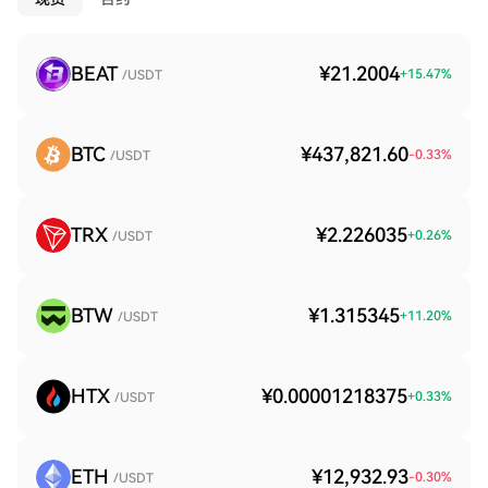
BEAT
¥21.2004
+
15.47
%
/USDT
BTC
¥437,821.60
-0.33
%
/USDT
TRX
¥2.226035
+
0.26
%
/USDT
BTW
¥1.315345
+
11.20
%
/USDT
HTX
¥0.00001218375
+
0.33
%
/USDT
ETH
¥12,932.93
-0.30
%
/USDT