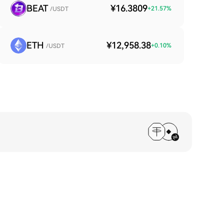
BEAT
¥16.3809
+
21.57
%
/USDT
ETH
¥12,958.38
+
0.10
%
/USDT