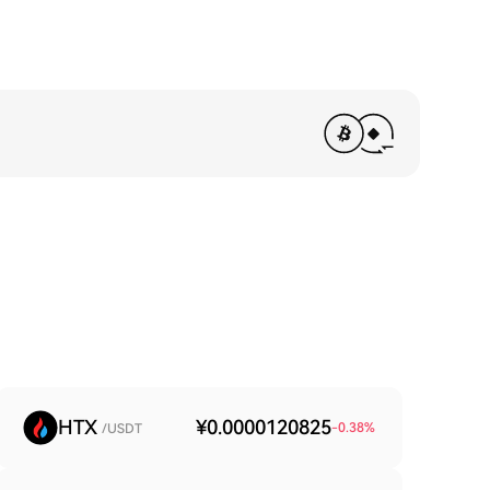
HTX
¥0.0000120825
-0.38
%
/USDT