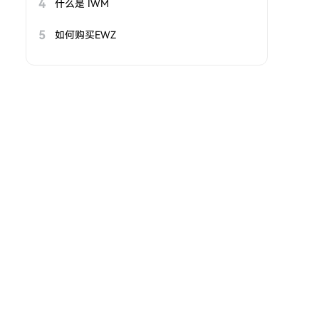
4
什么是 IWM
5
如何购买EWZ