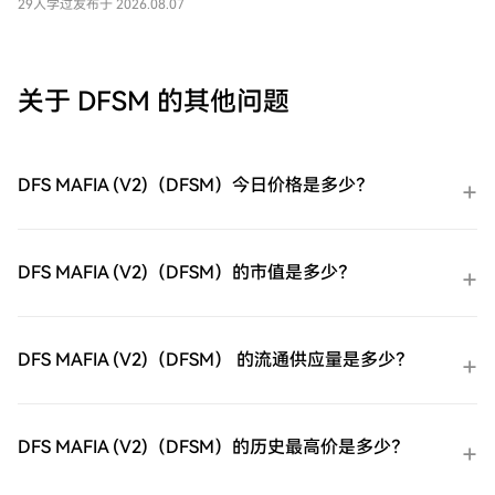
案，重点关注在线交易。到2025年底，该公
29人学过
发布于 2026.08.07
无忧的注册过程并解锁所有平台功能。立即
司拥有4.39亿个活跃账户。该公司还拥有
注册第二步：前往买币页面，选择您的支付
Venmo，一个点对点支付平台。
方式信用卡/借记卡购买：使用您的Visa或
Mastercard即时购买易贝（EBAY）。余额购
关于 DFSM 的其他问题
买：使用您HTX账户余额中的资金进行无缝
交易。第三方购买：探索诸如Google Pay或
Apple Pay等流行支付方法以增加便利性。
C2C购买：在HTX平台上直接与其他用户交
DFS MAFIA (V2)（DFSM）今日价格是多少？
易。HTX场外交易台（OTC）购买：为大量
交易者提供个性化服务和竞争性汇率。第三
步：存储您的易贝（EBAY）购买完您的易贝
（EBAY）后，将其存储在您的HTX账户钱包
DFS MAFIA (V2)（DFSM）的市值是多少？
中。您也可以通过区块链转账将其发送到其
他地方或者用于交易其他加密货币。第四
步：交易易贝（EBAY）在HTX的现货市场轻
松交易易贝（EBAY)。访问您的账户，选择
DFS MAFIA (V2)（DFSM） 的流通供应量是多少？
您的交易对，执行您的交易，并实时监控。
HTX为初学者和经验丰富的交易者提供了友
好的用户体验。
DFS MAFIA (V2)（DFSM）的历史最高价是多少？