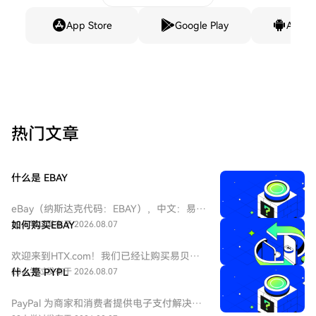
App Store
Google Play
Andro
热门文章
什么是 EBAY
eBay（纳斯达克代码：EBAY），中文：易
贝，eBay是全球领先的电子商务巨头，成立
29人学过
如何购买EBAY
发布于 2026.08.07
于1995年，总部位于加州圣何塞。作为在线
拍卖和零售购物的先驱，它连接全球数亿买
欢迎来到HTX.com！我们已经让购买易贝
家和卖家。公司业务涵盖C2C和B2C领域，是
（EBAY）变得简单而便捷。跟随我们的逐步
28人学过
什么是 PYPL
发布于 2026.08.07
美国股票市场中极具代表性的互联网平台
指南，放心开始您的加密货币之旅。第一
股。
步：创建您的HTX账户使用您的电子邮件、
PayPal 为商家和消费者提供电子支付解决方
手机号码注册一个免费账户在HTX上。体验