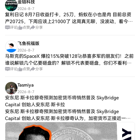
金链科技
2026-8-7
复利日记 8月7日收益打卡，25刀，蚂蚁在小也是肉 目前总资
产20725，下周应该上21000了 这周真无聊，没波动，看今晚
评论
点赞
分享
上的消息面了，能不能刺激一下市场，隔壁美股都走过山车
了，币圈还在不上不下。没
飞鱼祝福版
2026-8-7
马斯克的SpaceX 爆拉15%突破128🚀恭喜多军的朋友们！之前
谁说解锁几个亿要砸盘的？解锁不代表要砸盘，你们不看利润
评论
点赞
分享
爆涨？你不给人家原始股东想着吃波大的？先拉在砸？ #SPCX
$SPCX {fu
Tasmiya
2026-8-7
安东尼·斯卡拉穆奇预测加密货币将悄然普及 SkyBridge
Capital 创始人安东尼·斯卡拉
安东尼·斯卡拉穆奇预测加密货币将悄然普及 SkyBridge
Capital 创始人安东尼·斯卡拉穆奇认为，加密货币正接近一个
阶段，届时主流用户将在不知不觉中与区块链技术互动。 这位
著名的比特币倡导者