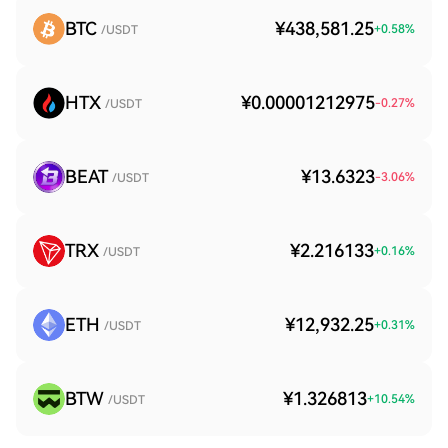
BTC
¥438,581.25
+
0.58
%
/USDT
HTX
¥0.00001212975
-0.27
%
/USDT
BEAT
¥13.6323
-3.06
%
/USDT
TRX
¥2.216133
+
0.16
%
/USDT
ETH
¥12,932.25
+
0.31
%
/USDT
BTW
¥1.326813
+
10.54
%
/USDT