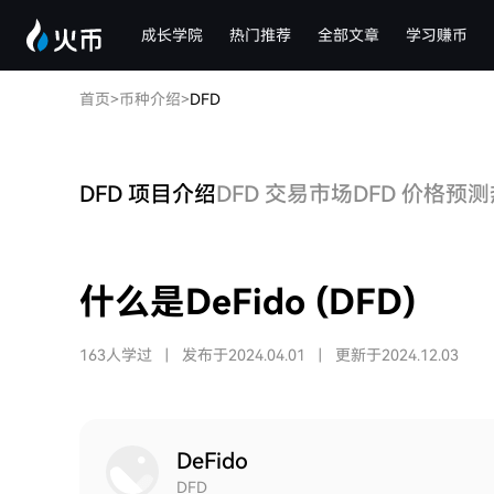
成长学院
热门推荐
全部文章
学习赚币
首页
>
币种介绍
>
DFD
DFD 项目介绍
DFD 交易市场
DFD 价格预测
什么是DeFido (DFD)
163人学过
|
发布于2024.04.01
|
更新于2024.12.03
DeFido
DFD