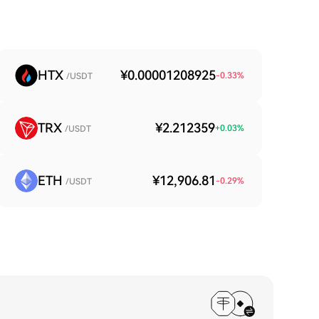
HTX
¥0.00001208925
-0.33
%
/USDT
TRX
¥2.212359
+
0.03
%
/USDT
ETH
¥12,906.81
-0.29
%
/USDT