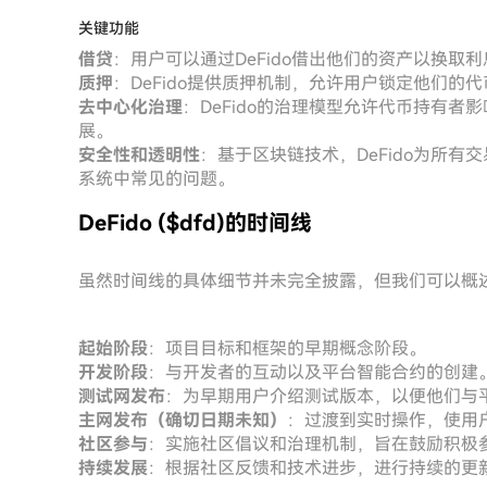
关键功能
借贷
：用户可以通过DeFido借出他们的资产以换
质押
：DeFido提供质押机制，允许用户锁定他们
去中心化治理
：DeFido的治理模型允许代币持有
展。
安全性和透明性
：基于区块链技术，DeFido为所
系统中常见的问题。
DeFido ($dfd)的时间线
虽然时间线的具体细节并未完全披露，但我们可以概述
起始阶段
：项目目标和框架的早期概念阶段。
开发阶段
：与开发者的互动以及平台智能合约的创建
测试网发布
：为早期用户介绍测试版本，以便他们与平
主网发布（确切日期未知）
：过渡到实时操作，使用
社区参与
：实施社区倡议和治理机制，旨在鼓励积极
持续发展
：根据社区反馈和技术进步，进行持续的更