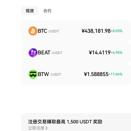
现货
合约
BTC
¥438,181.98
+
0.03
%
/USDT
BEAT
¥14.4119
+
6.95
%
/USDT
BTW
¥1.588855
+
17.04
%
/USDT
注册交易赚取最高 1,500 USDT 奖励
立即注册