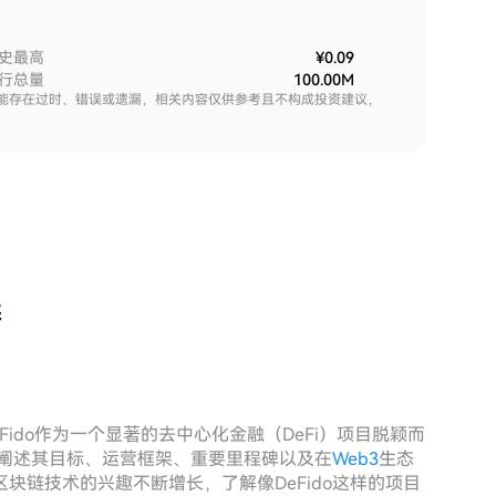
史最高
¥0.09
行总量
100.00M
能存在过时、错误或遗漏，相关内容仅供参考且不构成投资建议，
述
Fido作为一个显著的去中心化金融（DeFi）项目脱颖而
细阐述其目标、运营框架、重要里程碑以及在
Web3
生态
块链技术的兴趣不断增长，了解像DeFido这样的项目