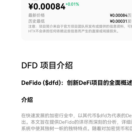
¥
0.00084
+0.01%
最新价格
¥0.00084
历
历史最低
¥0.00031
发
注意：项目简介来自于官方项目团队所发布或提供的信息资料，可
HTX不会承担任何依赖这些信息而产生的直接或间接损失。
DFD
项目介绍
DeFido ($dfd)：创新DeFi项目的全面概
介绍
在快速发展的加密行业中，以其代币$dfd为代表的De
出。本文旨在提供DeFido的详尽而深刻的分析，详
系统中使其独树一帜的独特特点。随着对加密货币和区